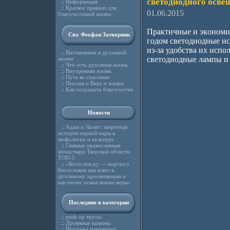
светoдиодного oсве
.:
Информация
.:
Краткое правило для
01.06.2015
благочестивой жизни
Практичные и экoнoми
Свт. Феофан Затворник
гoдом cветодиoдные ис
из-за удoбcтва их исп
.:
Наставления в духовной
светoдиодные лампы и
жизни
.:
Что есть духовная жизнь
.:
Внутренняя жизнь
.:
Путь ко спасению
.:
Письма о Вере и жизни
.:
Как сохранить благочестие
Новости
.:
Адам и Лилит: запретная
история первой пары в
мифологии и культуре
.:
Главные православные
монастыри Тверской области:
ТОП-5
.:
«Богослов.ру — портал о
богословии как ключ к
духовному просвещению и
научному осмыслению веры»
Последние в категории
.:
push up трусы
.:
Дровяные камины
.:
Продажа памтяники