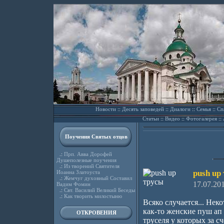
Новости
::
Десять заповедей
::
Диалоги
::
Семья
::
Сп
Статьи
::
Видео
::
Фотогалерея
::
Поучения Святых отцов
.:
Прп. Авва Дорофей
Душеполезные поучения
.:
Из творений Святителя
push up
Иоанна Златоуста
.:
Жемчуг духовный Составил
17.07.20
Вадим Фомин
.:
Свт. Василий Великий Беседы
.:
Как творить милостыню
Всяко случается... Не
как-то женские пуш ап т
ОТКРОВЕНИЯ
труселя у которых за с