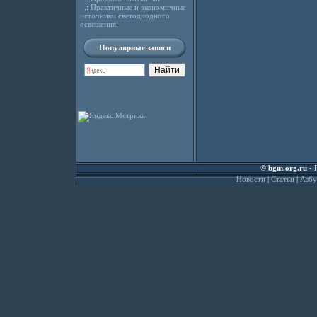
.:
Практичные и экономичные
источники светoдиодного
oсвещения.
Популярные записи
©
bgm.org.ru
- 
Новости
|
Статьи
|
Азбу