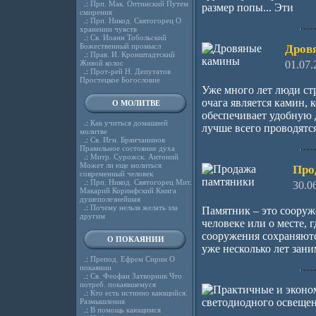
.:
Прп. Мак. Оптинский Путем
размер попы... Эти
смирения
.:
Прп. Никод. Святогорец О
хранении чувств
.:
Св. Иоанн Тобольский
Божественный промысл
Дров
.:
Прав. И. Кронштадтский
01.07.
Живой колос
.:
Прот-рей Н. Депутатов
Простецкое Богословие
Уже много лет люди ст
очага является камин, 
О МОЛИТВЕ
обеспечивает удобную 
.:
Как учиться домашней
лучше всего проводятс
молитве
.:
Св. Игн. Брянчанинов
Правильное состояние духа
.:
Митр. Сурожск. Антоний
Может ли еще молиться
Про
современный человек
.:
Прп. Никод. Святогорец Мит.
30.0
Макарий Коринфский Книга
душеполезнейшая
.:
Почему нельзя желать зла
Памятник – это сооруж
другим
человеке или о месте,
сооружения сохраняютс
О ПОКАЯНИИ
уже несколько лет зани
.:
Препод. Ефрем Сирин О
покаянии
.:
Св. Феофан Затворник Что
потреб. покаявшемуся
.:
Кто есть истинно кающийся.
Размышления
.:
В помощь кающимся