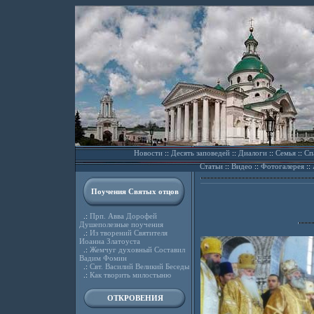
Новости
::
Десять заповедей
::
Диалоги
::
Семья
::
Сп
Статьи
::
Видео
::
Фотогалерея
::
Поучения Святых отцов
.:
Прп. Авва Дорофей
Душеполезные поучения
.:
Из творений Святителя
Иоанна Златоуста
.:
Жемчуг духовный Составил
Вадим Фомин
.:
Свт. Василий Великий Беседы
.:
Как творить милостыню
ОТКРОВЕНИЯ