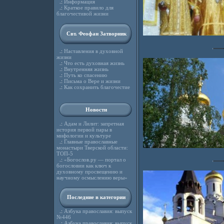
.:
Информация
.:
Краткое правило для
благочестивой жизни
Свт. Феофан Затворник
.:
Наставления в духовной
жизни
.:
Что есть духовная жизнь
.:
Внутренняя жизнь
.:
Путь ко спасению
.:
Письма о Вере и жизни
.:
Как сохранить благочестие
Новости
.:
Адам и Лилит: запретная
история первой пары в
мифологии и культуре
.:
Главные православные
монастыри Тверской области:
ТОП-5
.:
«Богослов.ру — портал о
богословии как ключ к
духовному просвещению и
научному осмыслению веры»
Последние в категории
.:
Азбука православия: выпуск
№446
.:
Азбука православия: выпуск