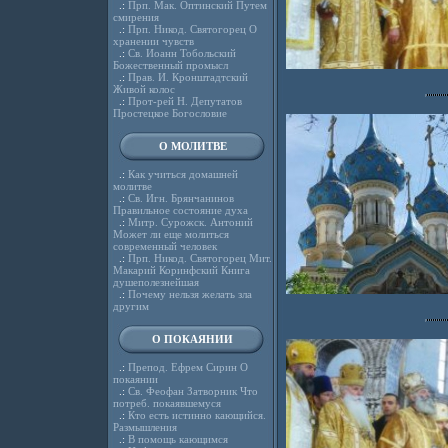
.:
Прп. Мак. Оптинский Путем
смирения
.:
Прп. Никод. Святогорец О
хранении чувств
.:
Св. Иоанн Тобольский
Божественный промысл
.:
Прав. И. Кронштадтский
Живой колос
.:
Прот-рей Н. Депутатов
Простецкое Богословие
О МОЛИТВЕ
.:
Как учиться домашней
молитве
.:
Св. Игн. Брянчанинов
Правильное состояние духа
.:
Митр. Сурожск. Антоний
Может ли еще молиться
современный человек
.:
Прп. Никод. Святогорец Мит.
Макарий Коринфский Книга
душеполезнейшая
.:
Почему нельзя желать зла
другим
О ПОКАЯНИИ
.:
Препод. Ефрем Сирин О
покаянии
.:
Св. Феофан Затворник Что
потреб. покаявшемуся
.:
Кто есть истинно кающийся.
Размышления
.:
В помощь кающимся