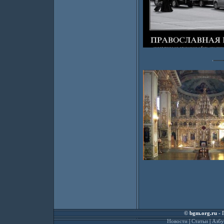
©
bgm.org.ru
- 
Новости
|
Статьи
|
Азбу