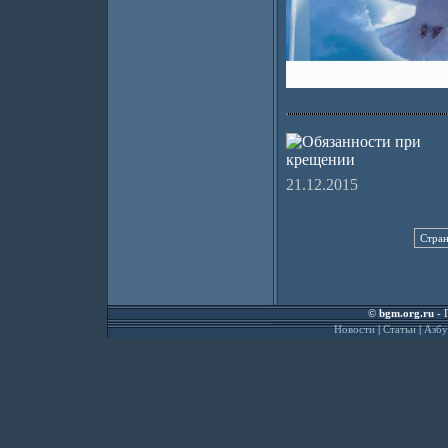
21.12.2015
Стран
©
bgm.org.ru
- 
Новости
|
Статьи
|
Азбу