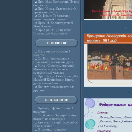
.:
Прп. Мак. Оптинский Путем
смирения
.:
Прп. Никод. Святогорец О
хранении чувств
.:
Св. Иоанн Тобольский
Божественный промысл
.:
Прав. И. Кронштадтский
Живой колос
.:
Прот-рей Н. Депутатов
Простецкое Богословие
О МОЛИТВЕ
.:
Как учиться домашней
молитве
.:
Св. Игн. Брянчанинов
Правильное состояние духа
.:
Митр. Сурожск. Антоний
Может ли еще молиться
современный человек
.:
Прп. Никод. Святогорец Мит.
Макарий Коринфский Книга
душеполезнейшая
.:
Почему нельзя желать зла
другим
О ПОКАЯНИИ
.:
Препод. Ефрем Сирин О
покаянии
.:
Св. Феофан Затворник Что
потреб. покаявшемуся
.:
Кто есть истинно кающийся.
Размышления
.:
В помощь кающимся