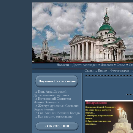
Новости
::
Десять заповедей
::
Диалоги
::
Семья
::
Сп
Статьи
::
Видео
::
Фотогалерея
::
Поучения Святых отцов
.:
Прп. Авва Дорофей
Душеполезные поучения
.:
Из творений Святителя
Иоанна Златоуста
.:
Жемчуг духовный Составил
Вадим Фомин
.:
Свт. Василий Великий Беседы
.:
Как творить милостыню
ОТКРОВЕНИЯ