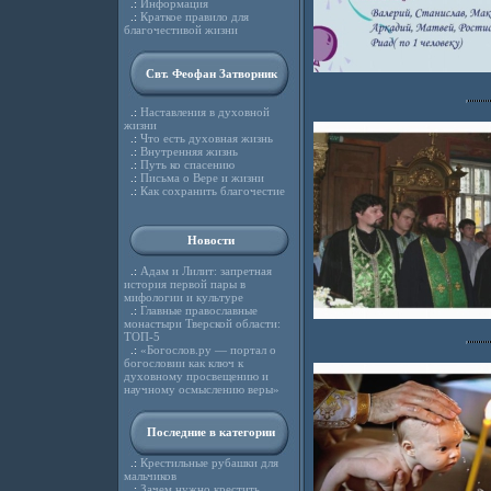
.:
Информация
.:
Краткое правило для
благочестивой жизни
Свт. Феофан Затворник
.:
Наставления в духовной
жизни
.:
Что есть духовная жизнь
.:
Внутренняя жизнь
.:
Путь ко спасению
.:
Письма о Вере и жизни
.:
Как сохранить благочестие
Новости
.:
Адам и Лилит: запретная
история первой пары в
мифологии и культуре
.:
Главные православные
монастыри Тверской области:
ТОП-5
.:
«Богослов.ру — портал о
богословии как ключ к
духовному просвещению и
научному осмыслению веры»
Последние в категории
.:
Крестильные рубашки для
мальчиков
.:
Зачем нужно крестить