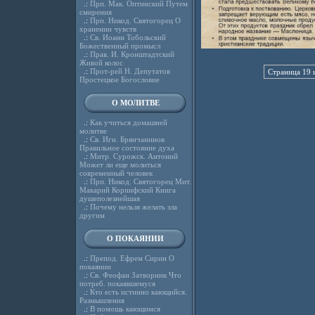
.:
Прп. Мак. Оптинский Путем
смирения
.:
Прп. Никод. Святогорец О
хранении чувств
.:
Св. Иоанн Тобольский
Божественный промысл
.:
Прав. И. Кронштадтский
Живой колос
.:
Прот-рей Н. Депутатов
Страница 19 
Простецкое Богословие
О МОЛИТВЕ
.:
Как учиться домашней
молитве
.:
Св. Игн. Брянчанинов
Правильное состояние духа
.:
Митр. Сурожск. Антоний
Может ли еще молиться
современный человек
.:
Прп. Никод. Святогорец Мит.
Макарий Коринфский Книга
душеполезнейшая
.:
Почему нельзя желать зла
другим
О ПОКАЯНИИ
.:
Препод. Ефрем Сирин О
покаянии
.:
Св. Феофан Затворник Что
потреб. покаявшемуся
.:
Кто есть истинно кающийся.
Размышления
.:
В помощь кающимся