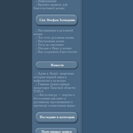
.:
Информация
.:
Краткое правило для
благочестивой жизни
Свт. Феофан Затворник
.:
Наставления в духовной
жизни
.:
Что есть духовная жизнь
.:
Внутренняя жизнь
.:
Путь ко спасению
.:
Письма о Вере и жизни
.:
Как сохранить благочестие
Новости
.:
Адам и Лилит: запретная
история первой пары в
мифологии и культуре
.:
Главные православные
монастыри Тверской области:
ТОП-5
.:
«Богослов.ру — портал о
богословии как ключ к
духовному просвещению и
научному осмыслению веры»
Последние в категории
Популярные записи