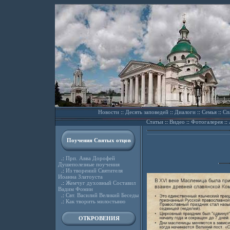
Новости
::
Десять заповедей
::
Диалоги
::
Семья
::
Сп
Статьи
::
Видео
::
Фотогалерея
::
Поучения Святых отцов
.:
Прп. Авва Дорофей
Душеполезные поучения
.:
Из творений Святителя
Иоанна Златоуста
.:
Жемчуг духовный Составил
Вадим Фомин
.:
Свт. Василий Великий Беседы
.:
Как творить милостыню
ОТКРОВЕНИЯ