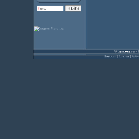
©
bgm.org.ru
- 
Новости
|
Статьи
|
Азбу