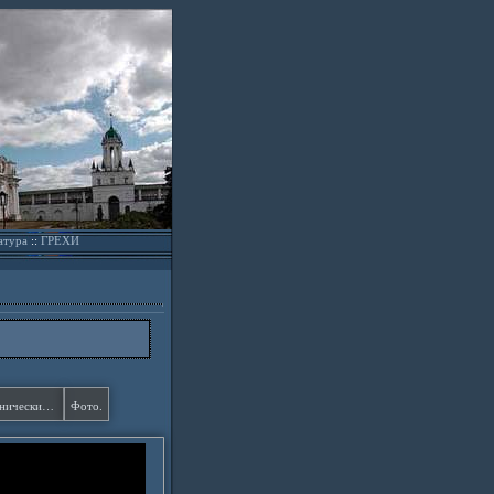
атура
::
ГРЕХИ
7 Святых Источников, Почаев, Паломнические туры Христофор.
Фото.