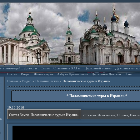
ять заповедей
::
Диалоги
::
Семья
::
Спасение в XXI в.
::
Церковный этикет
::
Духовная литер
Статьи
::
Видео
::
Фотогалерея
::
Азбука Православия
::
Церковные Деятели
::
О нас
Главная
»
Видео
»
Паломничество
»
Паломнические туры в Израиль
* Паломнические туры в Израиль *
19.10.2016
л
Святая Земля. Паломнические туры в Израиль.
ды