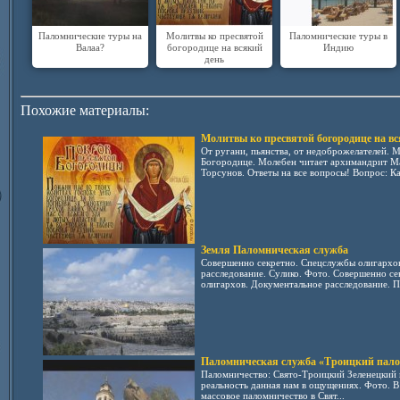
Паломнические туры на
Молитвы ко пресвятой
Паломнические туры в
Валаа?
богородице на всякий
Индию
день
Похожие материалы:
Молитвы ко пресвятой богородице на вс
От ругани, пьянства, от недоброжелателей. 
Богородице. Молебен читает архимандрит М
Торсунов. Ответы на все вопросы! Вопрос: Ка
Земля Паломническая служба
Совершенно секретно. Спецслужбы олигархо
расследование. Сулико. Фото. Совершенно с
олигархов. Документальное расследование. П
Паломническая служба «Троицкий пал
Паломничество: Свято-Троицкий Зеленецкий 
реальность данная нам в ощущениях. Фото. В
массовое паломничество в Свят...