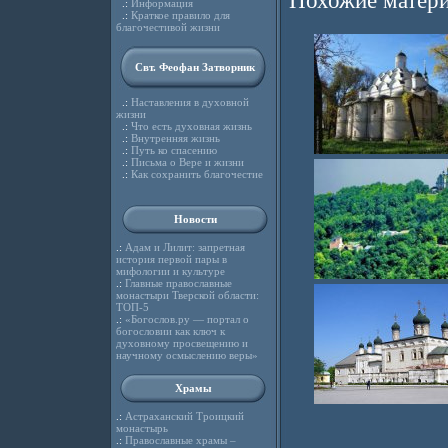
Похожие матери
.:
Информация
.:
Краткое правило для
благочестивой жизни
Свт. Феофан Затворник
.:
Наставления в духовной
жизни
.:
Что есть духовная жизнь
.:
Внутренняя жизнь
.:
Путь ко спасению
.:
Письма о Вере и жизни
.:
Как сохранить благочестие
Новости
.:
Адам и Лилит: запретная
история первой пары в
мифологии и культуре
.:
Главные православные
монастыри Тверской области:
ТОП-5
.:
«Богослов.ру — портал о
богословии как ключ к
духовному просвещению и
научному осмыслению веры»
Храмы
.:
Астраханский Троицкий
монастырь
.:
Православные храмы –