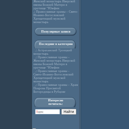
Женский монастырь Иверской
иконы Божией Матери в
урочище “Юзефин
.:
Православные храмы – Свято-
Иоанно-Богословский
Хрещатицкий мужской
монастырь
Популярные записи
Последние в категории
.:
Астраханский Троицкий
монастырь
.:
Православные храмы –
Женский монастырь Иверской
иконы Божией Матери в
урочище “Юзефин
.:
Православные храмы –
Свято-Иоанно-Богословский
Хрещатицкий мужской
монастырь
.:
Православные храмы – Храм
Покрова Пресвятой
Богородицы в Рубцове
Интересно
почитать: