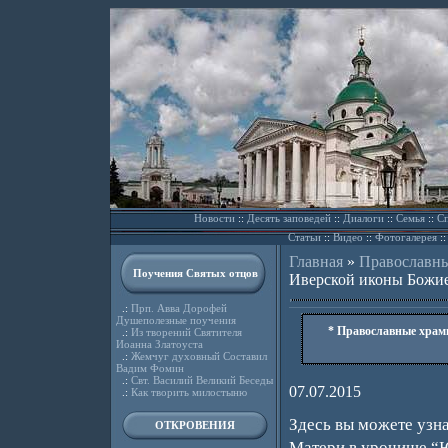
Новости
::
Десять заповедей
::
Диалоги
::
Семья
::
Сп
Статьи
::
Видео
::
Фотогалерея
:
Главная
»
Православн
Поучения Святых отцов
Иверской иконы Божи
.:
Прп. Авва Дорофей
Душеполезные поучения
* Православные храм
.:
Из творений Святителя
Иоанна Златоуста
.:
Жемчуг духовный Составил
Вадим Фомин
.:
Свт. Василий Великий Беседы
07.07.2015
.:
Как творить милостыню
Здесь вы можете узн
ОТКРОВЕНИЯ
Матери в урочище “Юз