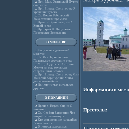
.:
Прп. Мак. Оптинский Путем
смирения
.:
Прп. Никод. Святогорец О
хранении чувств
.:
Св. Иоанн Тобольский
Божественный промысл
.:
Прав. И. Кронштадтский
Живой колос
.:
Прот-рей Н. Депутатов
Простецкое Богословие
О МОЛИТВЕ
.:
Как учиться домашней
молитве
.:
Св. Игн. Брянчанинов
Правильное состояние духа
.:
Митр. Сурожск. Антоний
Может ли еще молиться
современный человек
.:
Прп. Никод. Святогорец Мит.
Макарий Коринфский Книга
душеполезнейшая
.:
Почему нельзя желать зла
другим
Информация о мест
О ПОКАЯНИИ
.:
Препод. Ефрем Сирин О
Престолы:
покаянии
.:
Св. Феофан Затворник Что
потреб. покаявшемуся
.:
Кто есть истинно кающийся.
Размышления
.:
В помощь кающимся