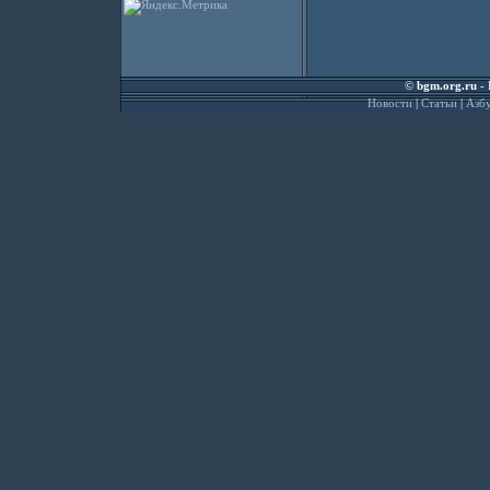
©
bgm.org.ru
- 
Новости
|
Статьи
|
Азбу