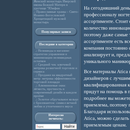
Женский монастырь Иверской
иконы Божией Матери в
На сегодняшний день
урочище “Юзефин
.:
Православные храмы – Свято-
профессионалу ногте
Иоанно-Богословский
Хрещатицкий мужской
ассортименте. Стоит 
монастырь
количество инноваци
Популярные записи
поэтому даже самые т
ассортименте есть в
Последние в категории
компания постоянно 
.:
Неликвиды в магазине:
анализирует и, предл
стратегии управления и
минимизации неликвидных
уникального маникюр
остатков
.:
Средний чек: ключевой
метрика розничной торговли и
Все материалы Atica
сервиса
.:
Продажи на квадратный
дизайнеров с лучшим
метр: метрика эффективности
торговой площади
квалифицированная к
.:
Алюминиевые окна:
лёгкость, прочность и
придут на помощь в 
современный дизайн в каждом
проёме
подробнее вы можете
.:
Золотое обручальное кольцо
с бриллиантом: символ вечной
приемлема, поэтому 
любви и утонченного вкуса
Благодаря использов
Интересно
Atica, можно сделат
почитать:
приемлемым ценам.