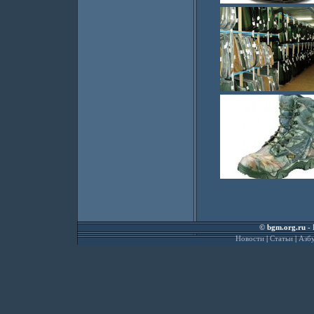
©
bgm.org.ru
- 
Новости
|
Статьи
|
Азбу