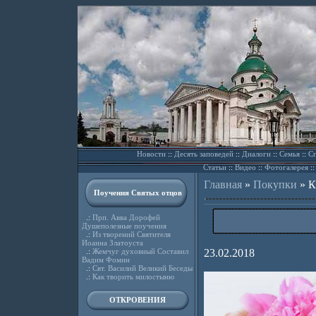
Новости
::
Десять заповедей
::
Диалоги
::
Семья
::
Сп
Статьи
::
Видео
::
Фотогалерея
:
Главная
»
Покупки
»
К
Поучения Святых отцов
.:
Прп. Авва Дорофей
Душеполезные поучения
.:
Из творений Святителя
Иоанна Златоуста
.:
Жемчуг духовный Составил
23.02.2018
Вадим Фомин
.:
Свт. Василий Великий Беседы
.:
Как творить милостыню
ОТКРОВЕНИЯ