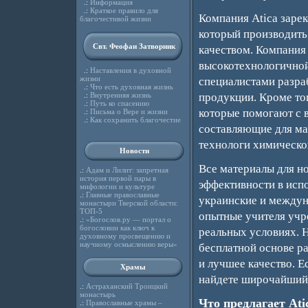
.:
Информация
.:
Краткое правило для
Компания Atica зарек
благочестивой жизни
который производить
Свт. Феофан Затворник
качеством. Компания
высокотехнологичной
.:
Наставления в духовной
жизни
специалистами разра
.:
Что есть духовная жизнь
продукции. Кроме тог
.:
Внутренняя жизнь
.:
Путь ко спасению
которые помогают с 
.:
Письма о Вере и жизни
.:
Как сохранить благочестие
составляющие для м
технологи химическ
Новости
Все материалы для но
.:
Адам и Лилит: запретная
история первой пары в
эффективности в исп
мифологии и культуре
.:
Главные православные
украинские и междуна
монастыри Тверской области:
ТОП-5
опытные учителя учр
.:
«Богослов.ру — портал о
богословии как ключ к
реальных условиях. Н
духовному просвещению и
научному осмыслению веры»
бесплатной основе р
и лучшее качество. 
Храмы
найдете широчайший 
.:
Астраханский Троицкий
монастырь
Что предлагает Ati
.:
Православные храмы –