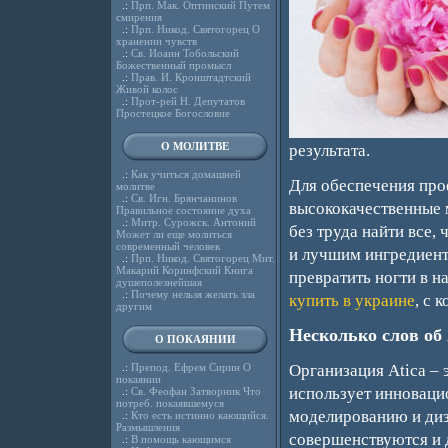
.:
Прп. Мак. Оптинский Путем
смирения
.:
Прп. Никод. Святогорец О
хранении чувств
.:
Св. Иоанн Тобольский
Божественный промысл
.:
Прав. И. Кронштадтский
Живой колос
.:
Прот-рей Н. Депутатов
Простецкое Богословие
О МОЛИТВЕ
результата.
.:
Как учиться домашней
Для обеспечения про
молитве
.:
Св. Игн. Брянчанинов
высококачественные 
Правильное состояние духа
.:
Митр. Сурожск. Антоний
без труда найти все,
Может ли еще молиться
современный человек
и лучшим ингредиент
.:
Прп. Никод. Святогорец Мит.
Макарий Коринфский Книга
превратить ногти в 
душеполезнейшая
.:
Почему нельзя желать зла
купить в украине
, с 
другим
Несколько слов об 
О ПОКАЯНИИ
Организация Atica – 
.:
Препод. Ефрем Сирин О
покаянии
использует инноваци
.:
Св. Феофан Затворник Что
потреб. покаявшемуся
моделированию и диз
.:
Кто есть истинно кающийся.
Размышления
совершенствуются и 
.:
В помощь кающимся