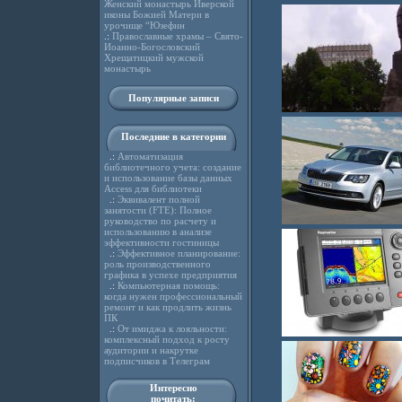
Женский монастырь Иверской
иконы Божией Матери в
урочище “Юзефин
.:
Православные храмы – Свято-
Иоанно-Богословский
Хрещатицкий мужской
монастырь
Популярные записи
Последние в категории
.:
Автоматизация
библиотечного учета: создание
и использование базы данных
Access для библиотеки
.:
Эквивалент полной
занятости (FTE): Полное
руководство по расчету и
использованию в анализе
эффективности гостиницы
.:
Эффективное планирование:
роль производственного
графика в успехе предприятия
.:
Компьютерная помощь:
когда нужен профессиональный
ремонт и как продлить жизнь
ПК
.:
От имиджа к лояльности:
комплексный подход к росту
аудитории и накрутке
подписчиков в Телеграм
Интересно
почитать: