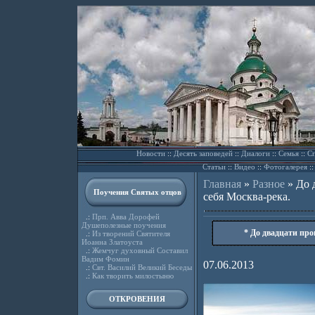
Новости
::
Десять заповедей
::
Диалоги
::
Семья
::
Сп
Статьи
::
Видео
::
Фотогалерея
:
Главная
»
Разное
»
До 
Поучения Святых отцов
себя Москва-река.
.:
Прп. Авва Дорофей
Душеполезные поучения
* До двадцати про
.:
Из творений Святителя
Иоанна Златоуста
.:
Жемчуг духовный Составил
Вадим Фомин
07.06.2013
.:
Свт. Василий Великий Беседы
.:
Как творить милостыню
ОТКРОВЕНИЯ