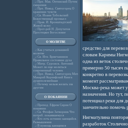
.:
Прп. Мак. Оптинский Путем
смирения
.:
Прп. Никод. Святогорец О
хранении чувств
.:
Св. Иоанн Тобольский
Божественный промысл
.:
Прав. И. Кронштадтский
Живой колос
.:
Прот-рей Н. Депутатов
Простецкое Богословие
О МОЛИТВЕ
средство для перевоз
.:
Как учиться домашней
молитве
словам Каримы Нигма
.:
Св. Игн. Брянчанинов
Правильное состояние духа
одна из веток столич
.:
Митр. Сурожск. Антоний
Может ли еще молиться
примерно 50 тысяч па
современный человек
конкретно в перевозк
.:
Прп. Никод. Святогорец Мит.
Макарий Коринфский Книга
момент рассматриваю
душеполезнейшая
.:
Почему нельзя желать зла
Москва-река может уп
другим
назначения. Но тут, 
О ПОКАЯНИИ
потенциал реки для д
.:
Препод. Ефрем Сирин О
занчительно помочь 
покаянии
.:
Св. Феофан Затворник Что
потреб. покаявшемуся
Нигматулина повторил
.:
Кто есть истинно кающийся.
Размышления
разработок Столично
.:
В помощь кающимся