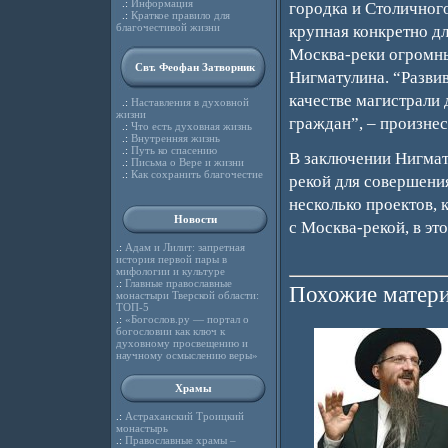
.:
Информация
городка и Столичног
.:
Краткое правило для
благочестивой жизни
крупная конкретно дл
Москва-реки огромны
Свт. Феофан Затворник
Нигматулина. “Развив
качестве магистрали 
.:
Наставления в духовной
жизни
граждан”, – произнес
.:
Что есть духовная жизнь
.:
Внутренняя жизнь
.:
Путь ко спасению
В заключении Нигмату
.:
Письма о Вере и жизни
.:
Как сохранить благочестие
рекой для совершени
несколько проектов, 
Новости
с Москва-рекой, в э
.:
Адам и Лилит: запретная
история первой пары в
мифологии и культуре
.:
Главные православные
Похожие матери
монастыри Тверской области:
ТОП-5
.:
«Богослов.ру — портал о
богословии как ключ к
духовному просвещению и
научному осмыслению веры»
Храмы
.:
Астраханский Троицкий
монастырь
.:
Православные храмы –