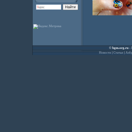
©
bgm.org.ru
- 
Новости
|
Статьи
|
Азбу