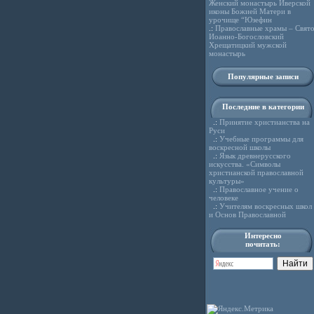
Женский монастырь Иверской
иконы Божией Матери в
урочище “Юзефин
.:
Православные храмы – Свято
Иоанно-Богословский
Хрещатицкий мужской
монастырь
Популярные записи
Последние в категории
.:
Принятие христианства на
Руси
.:
Учебные программы для
воскресной школы
.:
Язык древнерусского
искусства. «Символы
христианской православной
культуры»
.:
Православное учение о
человеке
.:
Учителям воскресных школ
и Основ Православной
Интересно
почитать: