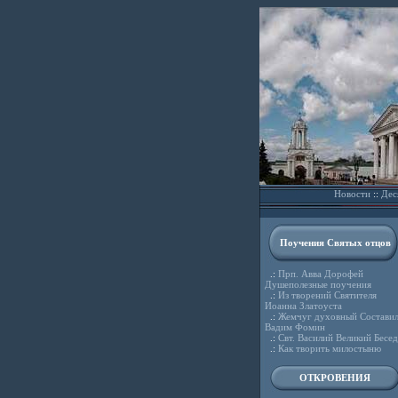
Новости
::
Дес
Поучения Святых отцов
.:
Прп. Авва Дорофей
Душеполезные поучения
.:
Из творений Святителя
Иоанна Златоуста
.:
Жемчуг духовный Состави
Вадим Фомин
.:
Свт. Василий Великий Бесе
.:
Как творить милостыню
ОТКРОВЕНИЯ