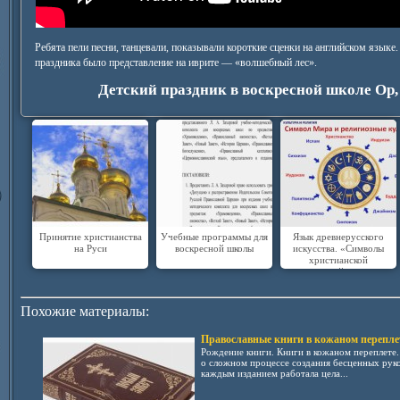
Ребята пели песни, танцевали, показывали короткие сценки на английском языке.
праздника было представление на иврите — «волшебный лес».
Детский праздник в воскресной школе Ор,
Принятие христианства
Учебные программы для
Язык древнерусского
на Руси
воскресной школы
искусства. «Символы
христианской
православной культуры»
Похожие материалы:
Православные книги в кожаном перепле
Рождение книги. Книги в кожаном переплете.
о сложном процессе создания бесценных рук
каждым изданием работала цела...