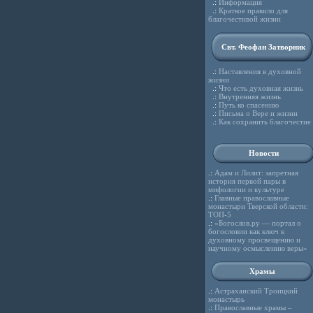
.:
Информация
.:
Краткое правило для
благочестивой жизни
Свт. Феофан Затворник
.:
Наставления в духовной
жизни
.:
Что есть духовная жизнь
.:
Внутренняя жизнь
.:
Путь ко спасению
.:
Письма о Вере и жизни
.:
Как сохранить благочестие
Новости
.:
Адам и Лилит: запретная
история первой пары в
мифологии и культуре
.:
Главные православные
монастыри Тверской области:
ТОП-5
.:
«Богослов.ру — портал о
богословии как ключ к
духовному просвещению и
научному осмыслению веры»
Храмы
.:
Астраханский Троицкий
монастырь
.:
Православные храмы –