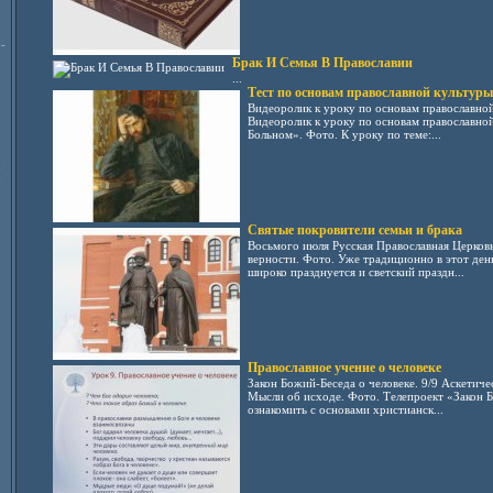
-
Брак И Семья В Православии
...
Тест по основам православной культуры
Видеоролик к уроку по основам православно
Видеоролик к уроку по основам православно
Больном». Фото. К уроку по теме:...
Святые покровители семьи и брака
Восьмого июля Русская Православная Церковь
верности. Фото. Уже традиционно в этот ден
широко празднуется и светский праздн...
Православное учение о человеке
Закон Божий-Беседа о человеке. 9/9 Аскетиче
Мысли об исходе. Фото. Телепроект «Закон Б
ознакомить с основами христианск...