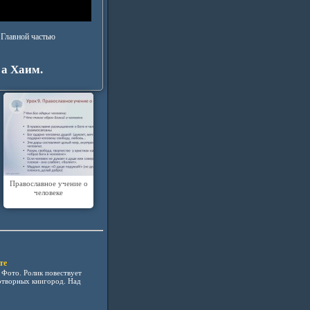
 Главной частью
 а Хаим.
Православное учение о
человеке
те
 Фото. Ролик повествует
отворных книгород. Над