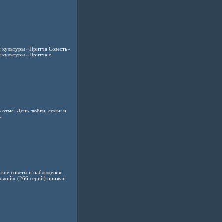
й культуры «Притча Совесть».
й культуры «Притча о
 отме. День любви, семьи и
ь
ские советы и наблюдения.
ожий» (266 серий) призван