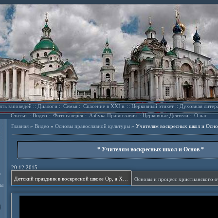
ять заповедей
::
Диалоги
::
Семья
::
Спасение в XXI в.
::
Церковный этикет
::
Духовная литер
Статьи
::
Видео
::
Фотогалерея
::
Азбука Православия
::
Церковные Деятели
::
О нас
Главная
»
Видео
»
Основы православной культуры
»
Учителям воскресных школ и Осно
* Учителям воскресных школ и Основ *
20.12.2015
л
Детский праздник в воскресной школе Ор, а Хаим.
ды