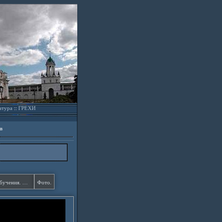
атура
::
ГРЕХИ
в
Основы и процесс христианского обучения. Наглядность. Поощрение.
Фото.