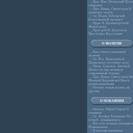
.:
Прп. Мак. Оптинский Путе
смирения
.:
Прп. Никод. Святогорец О
хранении чувств
.:
Св. Иоанн Тобольский
Божественный промысл
.:
Прав. И. Кронштадтский
Живой колос
.:
Прот-рей Н. Депутатов
Простецкое Богословие
О МОЛИТВЕ
.:
Как учиться домашней
молитве
.:
Св. Игн. Брянчанинов
Правильное состояние духа
.:
Митр. Сурожск. Антоний
Может ли еще молиться
современный человек
.:
Прп. Никод. Святогорец Ми
Макарий Коринфский Книга
душеполезнейшая
.:
Почему нельзя желать зла
другим
О ПОКАЯНИИ
.:
Препод. Ефрем Сирин О
покаянии
.:
Св. Феофан Затворник Что
потреб. покаявшемуся
.:
Кто есть истинно кающийся
Размышления
.:
В помощь кающимся