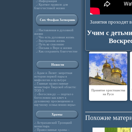
.:
Информация
.:
Краткое правило для
благочестивой жизни
Свт. Феофан Затворник
Занятия проходят 
.:
Наставления в духовной
Учим с детьм
жизни
.:
Что есть духовная жизнь
Воскре
.:
Внутренняя жизнь
.:
Путь ко спасению
.:
Письма о Вере и жизни
.:
Как сохранить благочестие
Новости
.:
Адам и Лилит: запретная
история первой пары в
мифологии и культуре
.:
Главные православные
монастыри Тверской области:
Принятие христианства
ТОП-5
на Руси
.:
«Богослов.ру — портал о
богословии как ключ к
духовному просвещению и
научному осмыслению веры»
Храмы
Похожие матери
.:
Астраханский Троицкий
монастырь
.:
Православные храмы –