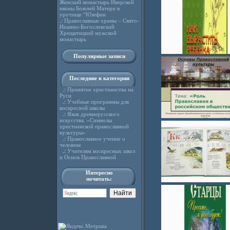
Женский монастырь Иверской
иконы Божией Матери в
урочище “Юзефин
.:
Православные храмы – Свято-
Иоанно-Богословский
Хрещатицкий мужской
монастырь
Популярные записи
Последние в категории
.:
Принятие христианства на
Руси
.:
Учебные программы для
воскресной школы
.:
Язык древнерусского
искусства. «Символы
христианской православной
культуры»
.:
Православное учение о
человеке
.:
Учителям воскресных школ
и Основ Православной
Интересно
почитать: