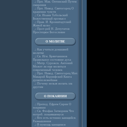
.:
Прп. Мак. Оптинский Путем
смирения
.:
Прп. Никод. Святогорец О
хранении чувств
.:
Св. Иоанн Тобольский
Божественный промысл
.:
Прав. И. Кронштадтский
Живой колос
.:
Прот-рей Н. Депутатов
Простецкое Богословие
О МОЛИТВЕ
.:
Как учиться домашней
молитве
.:
Св. Игн. Брянчанинов
Правильное состояние духа
.:
Митр. Сурожск. Антоний
Может ли еще молиться
современный человек
.:
Прп. Никод. Святогорец Мит.
Макарий Коринфский Книга
душеполезнейшая
.:
Почему нельзя желать зла
другим
О ПОКАЯНИИ
.:
Препод. Ефрем Сирин О
покаянии
.:
Св. Феофан Затворник Что
потреб. покаявшемуся
.:
Кто есть истинно кающийся.
Размышления
.:
В помощь кающимся