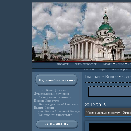
Новости
::
Десять заповедей
::
Диалоги
::
Семья
::
Сп
Статьи
::
Видео
::
Фотогалерея
:
Главная
»
Видео
»
Осн
Поучения Святых отцов
.:
Прп. Авва Дорофей
Душеполезные поучения
.:
Из творений Святителя
Иоанна Златоуста
.:
Жемчуг духовный Составил
20.12.2015
Вадим Фомин
.:
Свт. Василий Великий Беседы
.:
Как творить милостыню
ОТКРОВЕНИЯ