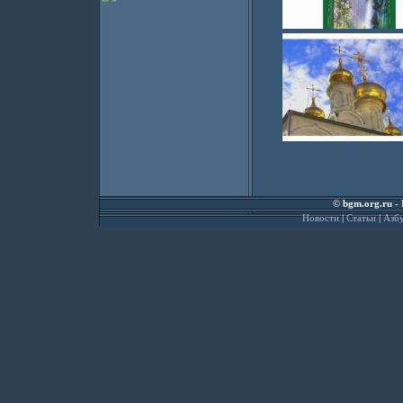
©
bgm.org.ru
- 
Новости
|
Статьи
|
Азбу