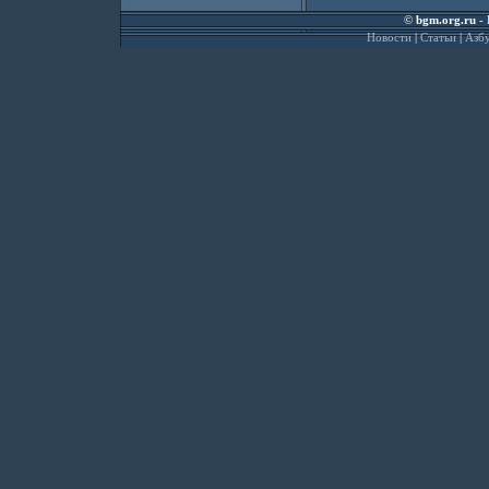
©
bgm.org.ru
- 
Новости
|
Статьи
|
Азбу