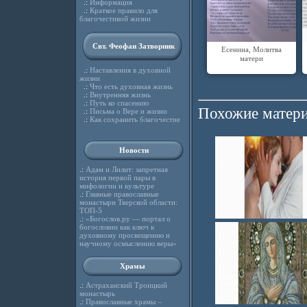
.:
Информация
.:
Краткое правило для
благочестивой жизни
Свт. Феофан Затворник
Есенина, Молитва
матери
.:
Наставления в духовной
жизни
.:
Что есть духовная жизнь
.:
Внутренняя жизнь
.:
Путь ко спасению
Похожие матери
.:
Письма о Вере и жизни
.:
Как сохранить благочестие
Новости
.:
Адам и Лилит: запретная
история первой пары в
мифологии и культуре
.:
Главные православные
монастыри Тверской области:
ТОП-5
.:
«Богослов.ру — портал о
богословии как ключ к
духовному просвещению и
научному осмыслению веры»
Храмы
.:
Астраханский Троицкий
монастырь
.:
Православные храмы –