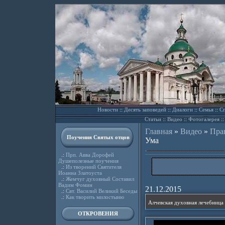
Новости
::
Десять заповедей
::
Диалоги
::
Семья
::
Сп
Статьи
::
Видео
::
Фотогалерея
:
Главная
»
Видео
»
Пра
Поучения Святых отцов
Ума
.:
Прп. Авва Дорофей
Душеполезные поучения
.:
Из творений Святителя
Иоанна Златоуста
.:
Жемчуг духовный Составил
Вадим Фомин
21.12.2015
.:
Свт. Василий Великий Беседы
.:
Как творить милостыню
ОТКРОВЕНИЯ