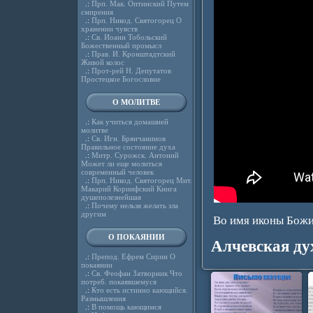
.:
Прп. Мак. Оптинский Путем
смирения
.:
Прп. Никод. Святогорец О
хранении чувств
.:
Св. Иоанн Тобольский
Божественный промысл
.:
Прав. И. Кронштадтский
Живой колос
.:
Прот-рей Н. Депутатов
Простецкое Богословие
О МОЛИТВЕ
.:
Как учиться домашней
молитве
.:
Св. Игн. Брянчанинов
Правильное состояние духа
.:
Митр. Сурожск. Антоний
Может ли еще молиться
современный человек
.:
Прп. Никод. Святогорец Мит.
Макарий Коринфский Книга
душеполезнейшая
.:
Почему нельзя желать зла
другим
Во имя иконы Божи
О ПОКАЯНИИ
Алчевская ду
.:
Препод. Ефрем Сирин О
покаянии
.:
Св. Феофан Затворник Что
потреб. покаявшемуся
.:
Кто есть истинно кающийся.
Размышления
.:
В помощь кающимся