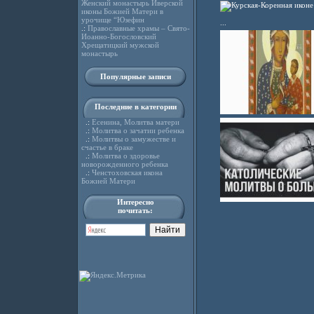
Женский монастырь Иверской
иконы Божией Матери в
урочище “Юзефин
...
.:
Православные храмы – Свято-
Иоанно-Богословский
Хрещатицкий мужской
монастырь
Популярные записи
Последние в категории
.:
Есенина, Молитва матери
.:
Молитва о зачатии ребенка
.:
Молитвы о замужестве и
счастье в браке
.:
Молитва о здоровье
новорожденного ребенка
.:
Ченстоховская икона
Божией Матери
Интересно
почитать: