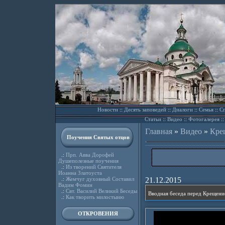
Новости
::
Десять заповедей
::
Диалоги
::
Семья
::
Сп
Статьи
::
Видео
::
Фотогалерея
:
Главная
»
Видео
»
Кре
Поучения Святых отцов
.:
Прп. Авва Дорофей
Душеполезные поучения
.:
Из творений Святителя
Иоанна Златоуста
.:
Жемчуг духовный Составил
21.12.2015
Вадим Фомин
.:
Свт. Василий Великий Беседы
.:
Как творить милостыню
ОТКРОВЕНИЯ