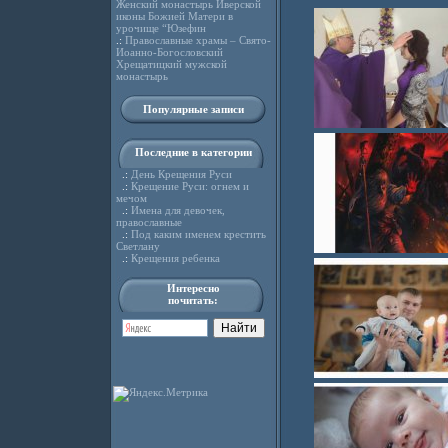
Женский монастырь Иверской
иконы Божией Матери в
урочище “Юзефин
.:
Православные храмы – Свято-
Иоанно-Богословский
Хрещатицкий мужской
монастырь
Популярные записи
Последние в категории
.:
День Крещения Руси
.:
Крещение Руси: огнем и
мечом
.:
Имена для девочек,
православные
.:
Под каким именем крестить
Светлану
.:
Крещения ребенка
Интересно
почитать: