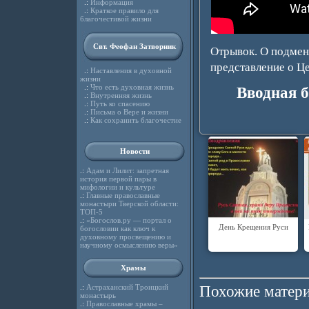
.:
Информация
.:
Краткое правило для
благочестивой жизни
Свт. Феофан Затворник
Отрывок. О подмен
представление о Це
.:
Наставления в духовной
жизни
.:
Что есть духовная жизнь
Вводная б
.:
Внутренняя жизнь
.:
Путь ко спасению
.:
Письма о Вере и жизни
.:
Как сохранить благочестие
Новости
.:
Адам и Лилит: запретная
история первой пары в
мифологии и культуре
.:
Главные православные
монастыри Тверской области:
ТОП-5
.:
«Богослов.ру — портал о
День Крещения Руси
богословии как ключ к
духовному просвещению и
научному осмыслению веры»
Храмы
Похожие матери
.:
Астраханский Троицкий
монастырь
.:
Православные храмы –