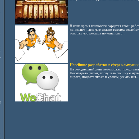
-
В наше время психологи гордятся своей работ
понимают, насколько сильно реклама воздейст
говорят, что реклама полезна или о...
е
Новейшие разработки в сфере коммуни
На сегодняшний день невозможно представить
Посмотреть фильм, послушать любимую музык
пирога, подготовиться к урокам, узнать инт...
:
й