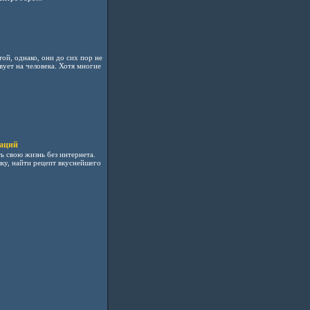
ой, однако, они до сих пор не
вует на человека. Хотя многие
каций
 свою жизнь без интернета.
у, найти рецепт вкуснейшего