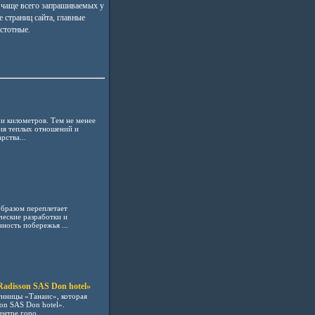
 чаще всего запрашиваемых у
 страниц сайта, главные
стотные.
и километров. Тем не менее
ия теплых отношений и
рства...
образом переплетает
еские разработки и
ность побережья ...
adisson SAS Don hotel»
тиницы «Танаис», которая
on SAS Don hotel».
нтре горо...