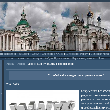
ять заповедей
::
Диалоги
::
Семья
::
Спасение в XXI в.
::
Церковный этикет
::
Духовная литер
Статьи
::
Видео
::
Фотогалерея
::
Азбука Православия
::
Церковные Деятели
::
О нас
Главная
»
Разное
»
Любой сайт нуждается в продвижении
* Любой сайт нуждается в продвижении *
07.04.2013
л
Современная веб студи
ды
разработать и изготови
различной сложности, 
до корпоративного сай
своеобразной виртуаль