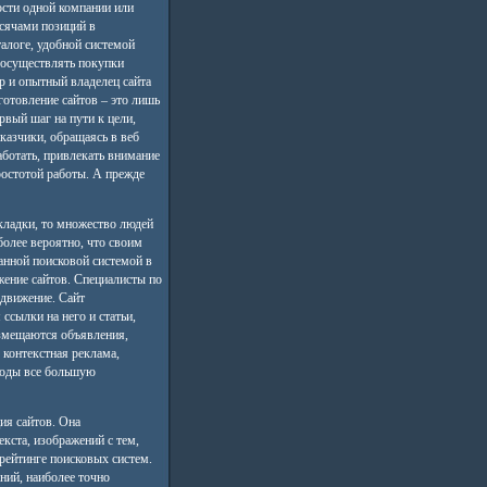
сти одной компании или
ысячами позиций в
алоге, удобной системой
 осуществлять покупки
р и опытный владелец сайта
зготовление сайтов – это лишь
ервый шаг на пути к цели,
казчики, обращаясь в веб
аботать, привлекать внимание
ростотой работы. А прежде
кладки, то множество людей
более вероятно, что своим
анной поисковой системой в
жение сайтов. Специалисты по
одвижение. Сайт
ссылки на него и статьи,
азмещаются объявления,
контекстная реклама,
 годы все большую
ия сайтов. Она
кста, изображений с тем,
рейтинге поисковых систем.
ний, наиболее точно