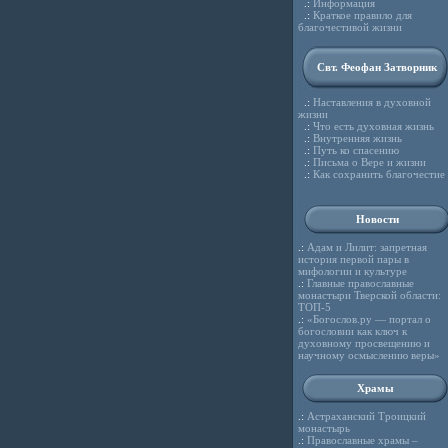
.:
Информация
.:
Краткое правило для
благочестивой жизни
Свт. Феофан Затворник
.:
Наставления в духовной
жизни
.:
Что есть духовная жизнь
.:
Внутренняя жизнь
.:
Путь ко спасению
.:
Письма о Вере и жизни
.:
Как сохранить благочестие
Новости
.:
Адам и Лилит: запретная
история первой пары в
мифологии и культуре
.:
Главные православные
монастыри Тверской области:
ТОП-5
.:
«Богослов.ру — портал о
богословии как ключ к
духовному просвещению и
научному осмыслению веры»
Храмы
.:
Астраханский Троицкий
монастырь
.:
Православные храмы –