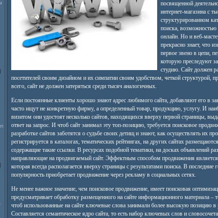
м
посвященной деятельно
интернет-магазина с т
структурированном кат
поиска, возможностью
онлайн. Но и веб-масте
прекрасно знает, что и
первое звено в цепи, п
которую преследуют за
студию. Сайт должен р
посетителей своим дизайном и их симпатии своим удобством, четкой структурой, п
всего, сайт не должен затеряться среди тысяч аналогичных.
Если постоянные клиенты хорошо знают адрес любимого сайта, добавляют его в за
часто ищут не конкретную фирму, а определенный товар, продукцию, услугу. И наи
визитом они удостоят несколько сайтов, находящихся вверху первой страницы, выд
ответ на запрос. И чтоб сайт занимал эту топ-позицию, требуется поисковое продви
т.
разработке сайтов заботятся о судьбе своих детищ и знают, как осуществлять их пр
регистрируется в каталогах, тематических рейтингах, на других сайтах размещаются 
содержащие такие ссылки. В ресурсах подобной тематики, на досках объявлений р
направляющие на продвигаемый сайт. Эффектным способом продвижения является 
которая всегда располагается вверху страницы с результатами поиска. В последние
популярность приобретает продвижение через рекламу в социальных сетях.
Не менее важное значение, чем поисковое продвижение, имеет поисковая оптимизац
предусматривает обработку размещенного на сайте информационного материала – те
.
чтоб использованные на сайте ключевые слова занимали более высокую позицию в 
Составляется семантическое ядро сайта, то есть набор ключевых слов и словосочета