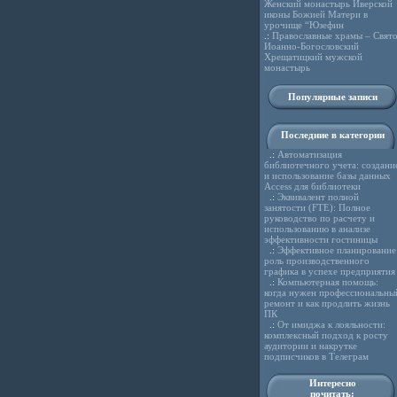
Женский монастырь Иверской
иконы Божией Матери в
урочище “Юзефин
.:
Православные храмы – Свято
Иоанно-Богословский
Хрещатицкий мужской
монастырь
Популярные записи
Последние в категории
.:
Автоматизация
библиотечного учета: создани
и использование базы данных
Access для библиотеки
.:
Эквивалент полной
занятости (FTE): Полное
руководство по расчету и
использованию в анализе
эффективности гостиницы
.:
Эффективное планирование
роль производственного
графика в успехе предприятия
.:
Компьютерная помощь:
когда нужен профессиональны
ремонт и как продлить жизнь
ПК
.:
От имиджа к лояльности:
комплексный подход к росту
аудитории и накрутке
подписчиков в Телеграм
Интересно
почитать: