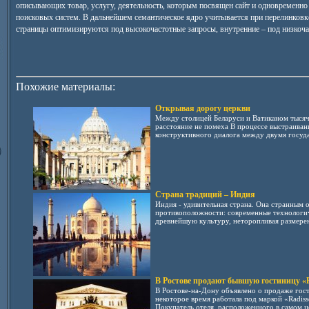
описывающих товар, услугу, деятельность, которым посвящен сайт и одновременно
поисковых систем. В дальнейшем семантическое ядро учитывается при перелинковке
страницы оптимизируются под высокочастотные запросы, внутренние – под низкоча
Похожие материалы:
Открывая дорогу церкви
Между столицей Беларуси и Ватиканом тысяч
расстояние не помеха В процессе выстраиван
конструктивного диалога между двумя госуда
Страна традиций – Индия
Индия - удивительная страна. Она странным 
противоположности: современные технологич
древнейшую культуру, неторопливая размерен
В Ростове продают бывшую гостиницу «R
В Ростове-на-Дону объявлено о продаже гос
некоторое время работала под маркой «Radiss
Покупатель отеля, расположенного в самом це