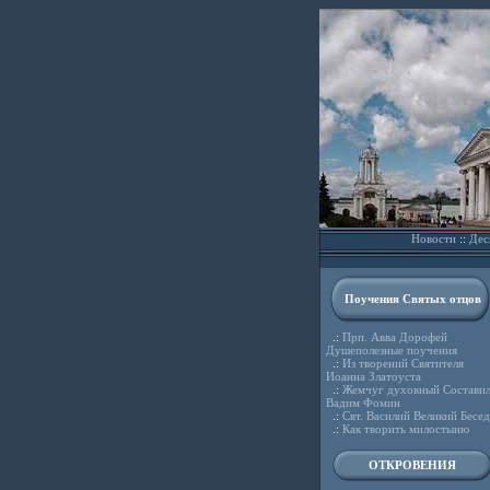
Новости
::
Дес
Поучения Святых отцов
.:
Прп. Авва Дорофей
Душеполезные поучения
.:
Из творений Святителя
Иоанна Златоуста
.:
Жемчуг духовный Состави
Вадим Фомин
.:
Свт. Василий Великий Бесе
.:
Как творить милостыню
ОТКРОВЕНИЯ