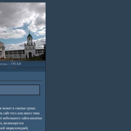
атура
::
ГРЕХИ
я может в сжатые сроки
ть сайт того или иного типа
от небольшого сайта-визитки
та, являющегося
ной энциклопедией,