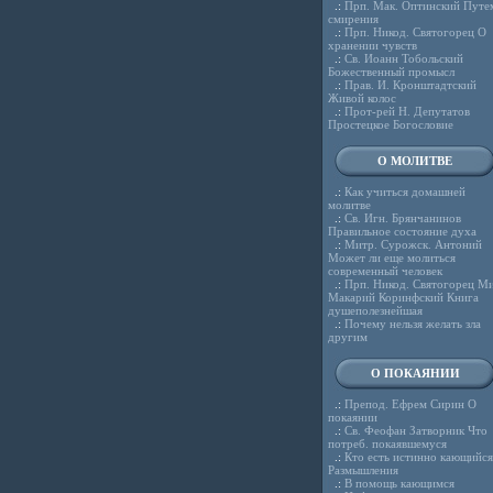
.:
Прп. Мак. Оптинский Путе
смирения
.:
Прп. Никод. Святогорец О
хранении чувств
.:
Св. Иоанн Тобольский
Божественный промысл
.:
Прав. И. Кронштадтский
Живой колос
.:
Прот-рей Н. Депутатов
Простецкое Богословие
О МОЛИТВЕ
.:
Как учиться домашней
молитве
.:
Св. Игн. Брянчанинов
Правильное состояние духа
.:
Митр. Сурожск. Антоний
Может ли еще молиться
современный человек
.:
Прп. Никод. Святогорец Ми
Макарий Коринфский Книга
душеполезнейшая
.:
Почему нельзя желать зла
другим
О ПОКАЯНИИ
.:
Препод. Ефрем Сирин О
покаянии
.:
Св. Феофан Затворник Что
потреб. покаявшемуся
.:
Кто есть истинно кающийся
Размышления
.:
В помощь кающимся