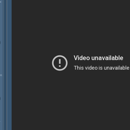
м
т.
.