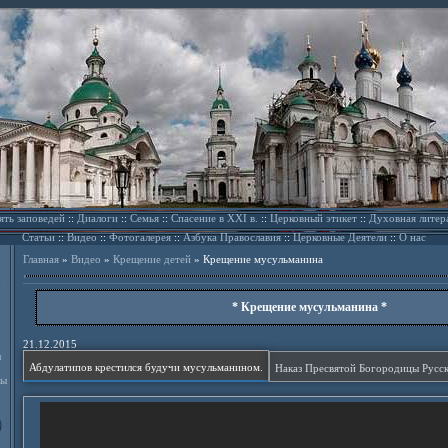
ять заповедей
::
Диалоги
::
Семья
::
Спасение в XXI в.
::
Церковный этикет
::
Духовная литер
Статьи
::
Видео
::
Фотогалерея
::
Азбука Православия
::
Церковные Деятели
::
О нас
Главная
»
Видео
»
Крещение детей
»
Крещение мусульманина
* Крещение мусульманина *
21.12.2015
л
Абдулатипов крестился будучи мусульманином.
ды