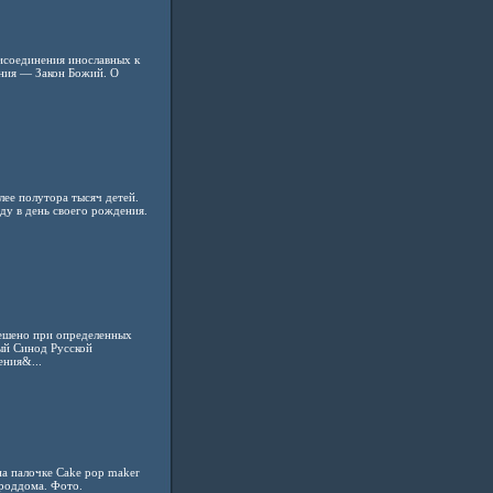
исоединения инославных к
ния — Закон Божий. О
лее полутора тысяч детей.
ду в день своего рождения.
решено при определенных
ый Синод Русской
ения&...
на палочке Cake pop maker
 роддома. Фото.