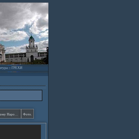
атура
::
ГРЕХИ
Наказ Пресвятой Богородицы Русскому Народу — I.
Фото.