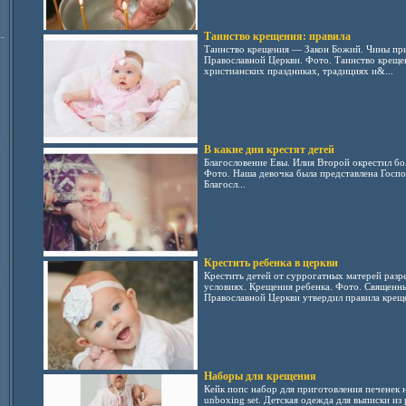
Таинство крещения: правила
-
Таинство крещения — Закон Божий. Чины пр
Православной Церкви. Фото. Таинство креще
христианских праздниках, традициях и&...
В какие дни крестят детей
Благословение Евы. Илия Второй окрестил бо
Фото. Наша девочка была представлена Госпо
Благосл...
Крестить ребенка в церкви
Крестить детей от суррогатных матерей раз
условиях. Крещения ребенка. Фото. Священн
Православной Церкви утвердил правила крещ
Наборы для крещения
Кейк попс набор для приготовления печенек 
unboxing set. Детская одежда для выписки из