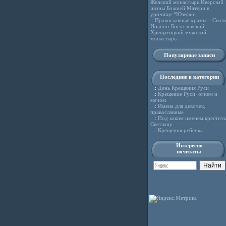
Женский монастырь Иверской
иконы Божией Матери в
урочище “Юзефин
.:
Православные храмы – Свято
Иоанно-Богословский
Хрещатицкий мужской
монастырь
Популярные записи
Последние в категории
.:
День Крещения Руси
.:
Крещение Руси: огнем и
мечом
.:
Имена для девочек,
православные
.:
Под каким именем крестить
Светлану
.:
Крещения ребенка
Интересно
почитать: