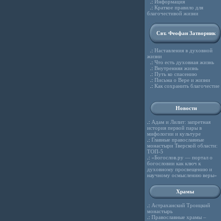
.:
Информация
.:
Краткое правило для
благочестивой жизни
Свт. Феофан Затворник
.:
Наставления в духовной
жизни
.:
Что есть духовная жизнь
.:
Внутренняя жизнь
.:
Путь ко спасению
.:
Письма о Вере и жизни
.:
Как сохранить благочестие
Новости
.:
Адам и Лилит: запретная
история первой пары в
мифологии и культуре
.:
Главные православные
монастыри Тверской области:
ТОП-5
.:
«Богослов.ру — портал о
богословии как ключ к
духовному просвещению и
научному осмыслению веры»
Храмы
.:
Астраханский Троицкий
монастырь
.:
Православные храмы –