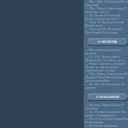
.:
Прп. Мак. Оптинский Путе
смирения
.:
Прп. Никод. Святогорец О
хранении чувств
.:
Св. Иоанн Тобольский
Божественный промысл
.:
Прав. И. Кронштадтский
Живой колос
.:
Прот-рей Н. Депутатов
Простецкое Богословие
О МОЛИТВЕ
.:
Как учиться домашней
молитве
.:
Св. Игн. Брянчанинов
Правильное состояние духа
.:
Митр. Сурожск. Антоний
Может ли еще молиться
современный человек
.:
Прп. Никод. Святогорец Ми
Макарий Коринфский Книга
душеполезнейшая
.:
Почему нельзя желать зла
другим
О ПОКАЯНИИ
.:
Препод. Ефрем Сирин О
покаянии
.:
Св. Феофан Затворник Что
потреб. покаявшемуся
.:
Кто есть истинно кающийся
Размышления
.:
В помощь кающимся