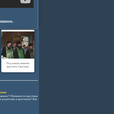
нином.
Под каким именем
крестить Светлану
ении
ещению? Обязанности крестных
м родителям к крестинам? Как