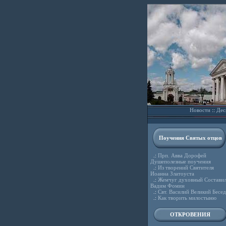
Новости
::
Дес
Поучения Святых отцов
.:
Прп. Авва Дорофей
Душеполезные поучения
.:
Из творений Святителя
Иоанна Златоуста
.:
Жемчуг духовный Состави
Вадим Фомин
.:
Свт. Василий Великий Бесе
.:
Как творить милостыню
ОТКРОВЕНИЯ