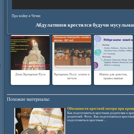
Про войну в Чечне.
Абдулатипов крестился будучи мусульма
День Крещения Руси
Крещение Руси: огнем и
Имена для девочек,
мечом
православные
Похожие материалы:
Обязанности крестной матери при крещ
Как подготовиться крестным родителям к кр
родителей. Фото. Как подготовиться крестны
подготовиться крестным ...