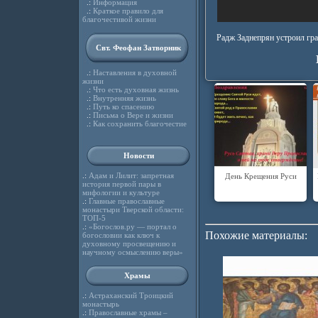
.:
Информация
.:
Краткое правило для
благочестивой жизни
Радж Заднепрян устроил гра
Свт. Феофан Затворник
.:
Наставления в духовной
жизни
.:
Что есть духовная жизнь
.:
Внутренняя жизнь
.:
Путь ко спасению
.:
Письма о Вере и жизни
.:
Как сохранить благочестие
Новости
.:
Адам и Лилит: запретная
День Крещения Руси
история первой пары в
мифологии и культуре
.:
Главные православные
монастыри Тверской области:
ТОП-5
.:
«Богослов.ру — портал о
Похожие материалы:
богословии как ключ к
духовному просвещению и
научному осмыслению веры»
Храмы
.:
Астраханский Троицкий
монастырь
.:
Православные храмы –