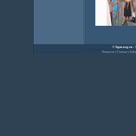
©
bgm.org.ru
- 
Новости
|
Статьи
|
Азбу