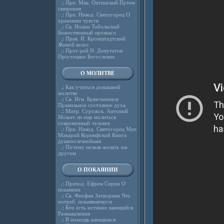
.:
Прп. Мак. Оптинский Путем
смирения
.:
Прп. Никод. Святогорец О
хранении чувств
.:
Св. Иоанн Тобольский
Божественный промысл
.:
Прав. И. Кронштадтский
Живой колос
.:
Прот-рей Н. Депутатов
Простецкое Богословие
О МОЛИТВЕ
.:
Как учиться домашней
молитве
.:
Св. Игн. Брянчанинов
Правильное состояние духа
.:
Митр. Сурожск. Антоний
Может ли еще молиться
современный человек
.:
Прп. Никод. Святогорец Мит.
Макарий Коринфский Книга
душеполезнейшая
.:
Почему нельзя желать зла
другим
О ПОКАЯНИИ
.:
Препод. Ефрем Сирин О
покаянии
.:
Св. Феофан Затворник Что
потреб. покаявшемуся
.:
Кто есть истинно кающийся.
Размышления
.:
В помощь кающимся