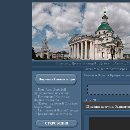
Новости
::
Десять заповедей
::
Диалоги
::
Семья
::
Сп
Статьи
::
Видео
::
Фотогалерея
:
Главная
»
Видео
»
Крещение дет
Поучения Святых отцов
.:
Прп. Авва Дорофей
Душеполезные поучения
.:
Из творений Святителя
Иоанна Златоуста
21.12.2015
.:
Жемчуг духовный Составил
Шикарные крестины Заднепрян
Вадим Фомин
.:
Свт. Василий Великий Беседы
.:
Как творить милостыню
ОТКРОВЕНИЯ