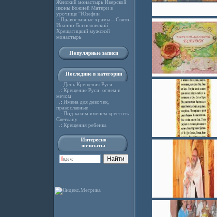
Женский монастырь Иверской
иконы Божией Матери в
урочище “Юзефин
.:
Православные храмы – Свято-
Иоанно-Богословский
Хрещатицкий мужской
монастырь
Популярные записи
Последние в категории
.:
День Крещения Руси
.:
Крещение Руси: огнем и
мечом
.:
Имена для девочек,
православные
.:
Под каким именем крестить
Светлану
.:
Крещения ребенка
Интересно
почитать: