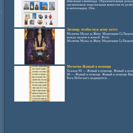
Школьная олимпиада. Образовательные рожде
организовала епархиальная комиссия по рел
и катехизации. Отв...
-
Заговор, чтобы муж жену хотел
Молитва Мужа за Жену. Медитация СоТворени
между мужем и женой. Фото.
Молитва Мужа за Жену Медитация СоТворени
Молитва Живый в помощи
Псалом 90 — Живый в помощи. Живый в пом
90 — Живый в помощи. Живый в помощи Выш
Бога Небеснаго водворится....