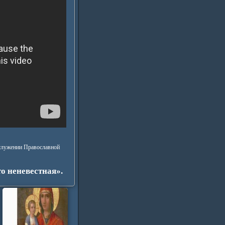
ослужении Православной
о неневестная».