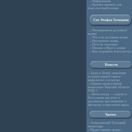
.:
Информация
.:
Краткое правило для
благочестивой жизни
Свт. Феофан Затворник
.:
Наставления в духовной
жизни
.:
Что есть духовная жизнь
.:
Внутренняя жизнь
.:
Путь ко спасению
.:
Письма о Вере и жизни
.:
Как сохранить благочестие
Новости
.:
Адам и Лилит: запретная
история первой пары в
мифологии и культуре
.:
Главные православные
монастыри Тверской области:
ТОП-5
.:
«Богослов.ру — портал о
богословии как ключ к
духовному просвещению и
научному осмыслению веры»
Храмы
.:
Астраханский Троицкий
монастырь
.:
Православные храмы –