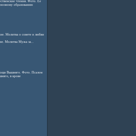
ственские чтения. Фото. Ее
игиозному образованию
е. Молитва о совете и любви
е. Молитва Мужа за...
ощи Вышняго. Фото. Псалом
няго, в крове