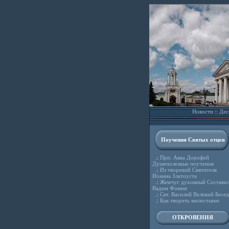
Новости
::
Дес
Поучения Святых отцов
.:
Прп. Авва Дорофей
Душеполезные поучения
.:
Из творений Святителя
Иоанна Златоуста
.:
Жемчуг духовный Состави
Вадим Фомин
.:
Свт. Василий Великий Бесе
.:
Как творить милостыню
ОТКРОВЕНИЯ