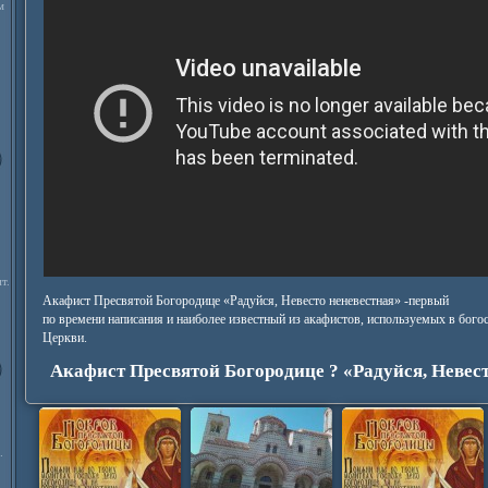
м
т.
Акафист Пресвятой Богородице «Радуйся, Невесто неневестная» -первый
по времени написания и наиболее известный из акафистов, используемых в бог
Церкви.
Акафист Пресвятой Богородице ? «Радуйся, Невест
.