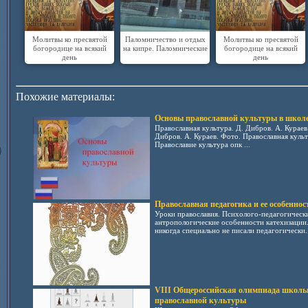
Молитвы ко пресвятой
Паломничество и отдых
Молитвы ко пресвятой
богородице на всякий
на кипре. Паломнические
богородице на всякий
день
день
Похожие материалы:
Основы православной культуры в школ
Православная культура. Д. Дибров. А. Кураев
Дибров. А. Кураев. Фото. Православная культ
Православие культура опк ...
Православная педагогика и ее особеннос
Уроки православия. Психолого-педагогически
антропологические особенности катехизации
никогда специально не писали педагогически..
VIII Общероссийская олимпиада школь
православной культуры