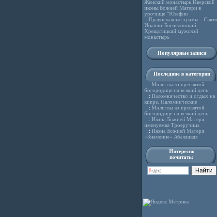
Женский монастырь Иверской
иконы Божией Матери в
урочище “Юзефин
.:
Православные храмы – Свято
Иоанно-Богословский
Хрещатицкий мужской
монастырь
Популярные записи
Последние в категории
.:
Молитвы ко пресвятой
богородице на всякий день
.:
Паломничество и отдых на
кипре. Паломнические
.:
Молитвы ко пресвятой
богородице на всякий день
.:
Икона Божией Матери,
именуемая Троеручица
.:
Икона Божией Матери
«Знамение» Абалацкая
Интересно
почитать: