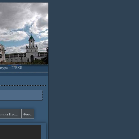
атура
::
ГРЕХИ
Акафист Пресвятой Богородице. Оптина Пустынь ?.
Фото.