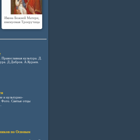
Икона Божией Матери,
именуемая Троеручица
е
. Православная культура. Д.
ура. Д.Дибров. А.Кураев.
ти
е и культурно-
. Фото. Святые отцы
.
ников по Основам