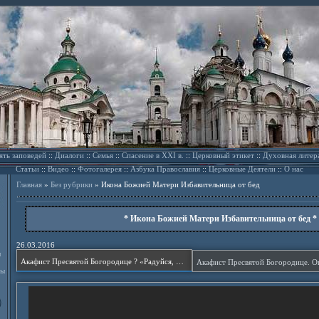
ять заповедей
::
Диалоги
::
Семья
::
Спасение в XXI в.
::
Церковный этикет
::
Духовная литер
Статьи
::
Видео
::
Фотогалерея
::
Азбука Православия
::
Церковные Деятели
::
О нас
Главная
»
Без рубрики
»
Икона Божией Матери Избавительница от бед
* Икона Божией Матери Избавительница от бед *
26.03.2016
л
Акафист Пресвятой Богородице ? «Радуйся, Невесто неневестная».
ды