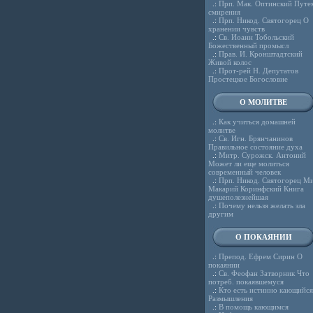
.:
Прп. Мак. Оптинский Путе
смирения
.:
Прп. Никод. Святогорец О
хранении чувств
.:
Св. Иоанн Тобольский
Божественный промысл
.:
Прав. И. Кронштадтский
Живой колос
.:
Прот-рей Н. Депутатов
Простецкое Богословие
О МОЛИТВЕ
.:
Как учиться домашней
молитве
.:
Св. Игн. Брянчанинов
Правильное состояние духа
.:
Митр. Сурожск. Антоний
Может ли еще молиться
современный человек
.:
Прп. Никод. Святогорец Ми
Макарий Коринфский Книга
душеполезнейшая
.:
Почему нельзя желать зла
другим
О ПОКАЯНИИ
.:
Препод. Ефрем Сирин О
покаянии
.:
Св. Феофан Затворник Что
потреб. покаявшемуся
.:
Кто есть истинно кающийся
Размышления
.:
В помощь кающимся