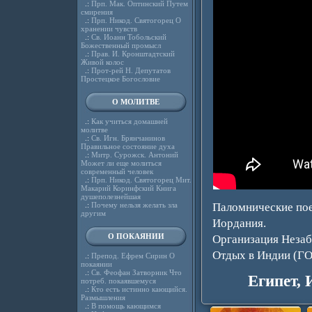
.:
Прп. Мак. Оптинский Путем
смирения
.:
Прп. Никод. Святогорец О
хранении чувств
.:
Св. Иоанн Тобольский
Божественный промысл
.:
Прав. И. Кронштадтский
Живой колос
.:
Прот-рей Н. Депутатов
Простецкое Богословие
О МОЛИТВЕ
.:
Как учиться домашней
молитве
.:
Св. Игн. Брянчанинов
Правильное состояние духа
.:
Митр. Сурожск. Антоний
Может ли еще молиться
современный человек
.:
Прп. Никод. Святогорец Мит.
Макарий Коринфский Книга
душеполезнейшая
.:
Почему нельзя желать зла
Паломнические поез
другим
Иордания.
О ПОКАЯНИИ
Организация Незаб
Отдых в Индии (ГО
.:
Препод. Ефрем Сирин О
покаянии
.:
Св. Феофан Затворник Что
Египет,
потреб. покаявшемуся
.:
Кто есть истинно кающийся.
Размышления
.:
В помощь кающимся