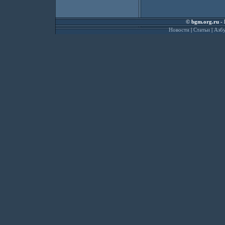
©
bgm.org.ru
- 
Новости
|
Статьи
|
Азбу