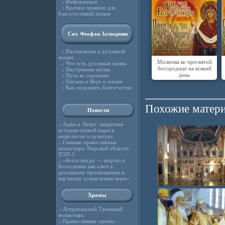
.:
Информация
.:
Краткое правило для
благочестивой жизни
Свт. Феофан Затворник
.:
Наставления в духовной
жизни
Молитвы ко пресвятой
.:
Что есть духовная жизнь
богородице на всякий
.:
Внутренняя жизнь
день
.:
Путь ко спасению
.:
Письма о Вере и жизни
.:
Как сохранить благочестие
Похожие матери
Новости
.:
Адам и Лилит: запретная
история первой пары в
мифологии и культуре
.:
Главные православные
монастыри Тверской области:
ТОП-5
.:
«Богослов.ру — портал о
богословии как ключ к
духовному просвещению и
научному осмыслению веры»
Храмы
.:
Астраханский Троицкий
монастырь
.:
Православные храмы –