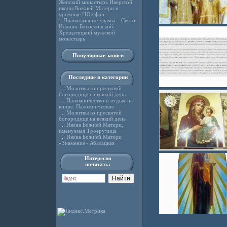
Женский монастырь Иверской
иконы Божией Матери в
урочище “Юзефин
.:
Православные храмы – Свято-
Иоанно-Богословский
Хрещатицкий мужской
монастырь
Популярные записи
Последние в категории
.:
Молитвы ко пресвятой
богородице на всякий день
.:
Паломничество и отдых на
кипре. Паломнические
.:
Молитвы ко пресвятой
богородице на всякий день
.:
Икона Божией Матери,
именуемая Троеручица
.:
Икона Божией Матери
«Знамение» Абалацкая
Интересно
почитать: