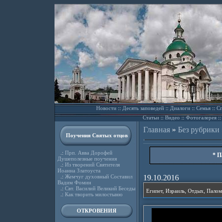
Новости
::
Десять заповедей
::
Диалоги
::
Семья
::
Сп
Статьи
::
Видео
::
Фотогалерея
:
Главная
»
Без рубрики
Поучения Святых отцов
.:
Прп. Авва Дорофей
* П
Душеполезные поучения
.:
Из творений Святителя
Иоанна Златоуста
.:
Жемчуг духовный Составил
19.10.2016
Вадим Фомин
.:
Свт. Василий Великий Беседы
Египет, Израиль, Отдых, Палом
.:
Как творить милостыню
ОТКРОВЕНИЯ