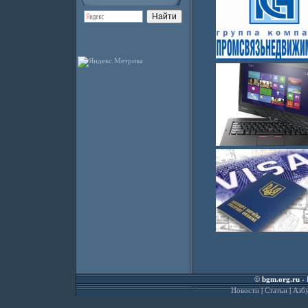
©
bgm.org.ru
- 
Новости
|
Статьи
|
Азбу