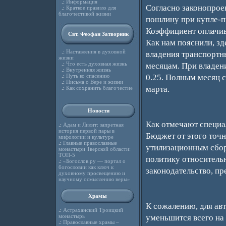
.:
Информация
Согласно законопроек
.:
Краткое правило для
благочестивой жизни
пошлину при купле-пр
Коэффициент оплачив
Свт. Феофан Затворник
Как нам пояснили, зд
.:
Наставления в духовной
владения транспортн
жизни
.:
Что есть духовная жизнь
месяцам. При владени
.:
Внутренняя жизнь
.:
Путь ко спасению
0.25. Полным месяц с
.:
Письма о Вере и жизни
марта.
.:
Как сохранить благочестие
Новости
Как отмечают специа
.:
Адам и Лилит: запретная
история первой пары в
Бюджет от этого точн
мифологии и культуре
.:
Главные православные
утилизационным сбо
монастыри Тверской области:
ТОП-5
политику относитель
.:
«Богослов.ру — портал о
богословии как ключ к
законодательство, пр
духовному просвещению и
научному осмыслению веры»
Храмы
К сожалению, для ав
.:
Астраханский Троицкий
монастырь
уменьшится всего на
.:
Православные храмы –