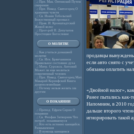
.:
Прп. Мак. Оптинский Путем
смирения
.:
Прп. Никод. Святогорец О
хранении чувств
.:
Св. Иоанн Тобольский
Божественный промысл
.:
Прав. И. Кронштадтский
Живой колос
.:
Прот-рей Н. Депутатов
Простецкое Богословие
О МОЛИТВЕ
.:
Как учиться домашней
продавцы вынуждены 
молитве
.:
Св. Игн. Брянчанинов
если авто снято с уче
Правильное состояние духа
.:
Митр. Сурожск. Антоний
обязаны оплатить нал
Может ли еще молиться
современный человек
.:
Прп. Никод. Святогорец Мит.
Макарий Коринфский Книга
душеполезнейшая
.:
Почему нельзя желать зла
«Двойной налог», ка
другим
Ранее пытались как-
О ПОКАЯНИИ
Напомним, в 2010 го
.:
Препод. Ефрем Сирин О
дальше второго чтени
покаянии
игнорировать такой 
.:
Св. Феофан Затворник Что
потреб. покаявшемуся
.:
Кто есть истинно кающийся.
Размышления
.:
В помощь кающимся