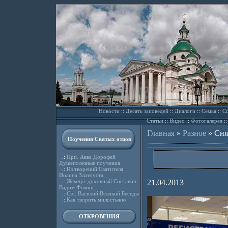
Новости
::
Десять заповедей
::
Диалоги
::
Семья
::
Сп
Статьи
::
Видео
::
Фотогалерея
:
Главная
»
Разное
»
Сня
Поучения Святых отцов
.:
Прп. Авва Дорофей
Душеполезные поучения
.:
Из творений Святителя
Иоанна Златоуста
.:
Жемчуг духовный Составил
21.04.2013
Вадим Фомин
.:
Свт. Василий Великий Беседы
.:
Как творить милостыню
ОТКРОВЕНИЯ