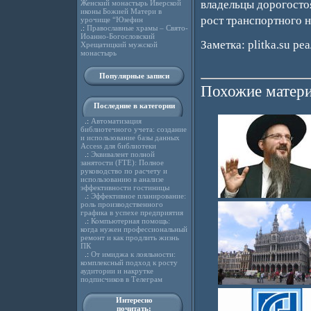
владельцы дорогосто
Женский монастырь Иверской
иконы Божией Матери в
рост транспортного н
урочище “Юзефин
.:
Православные храмы – Свято-
Иоанно-Богословский
Заметка: plitka.su ре
Хрещатицкий мужской
монастырь
Популярные записи
Похожие матери
Последние в категории
.:
Автоматизация
библиотечного учета: создание
и использование базы данных
Access для библиотеки
.:
Эквивалент полной
занятости (FTE): Полное
руководство по расчету и
использованию в анализе
эффективности гостиницы
.:
Эффективное планирование:
роль производственного
графика в успехе предприятия
.:
Компьютерная помощь:
когда нужен профессиональный
ремонт и как продлить жизнь
ПК
.:
От имиджа к лояльности:
комплексный подход к росту
аудитории и накрутке
подписчиков в Телеграм
Интересно
почитать: