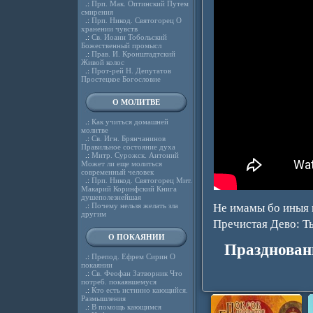
.:
Прп. Мак. Оптинский Путем
смирения
.:
Прп. Никод. Святогорец О
хранении чувств
.:
Св. Иоанн Тобольский
Божественный промысл
.:
Прав. И. Кронштадтский
Живой колос
.:
Прот-рей Н. Депутатов
Простецкое Богословие
О МОЛИТВЕ
.:
Как учиться домашней
молитве
.:
Св. Игн. Брянчанинов
Правильное состояние духа
.:
Митр. Сурожск. Антоний
Может ли еще молиться
современный человек
.:
Прп. Никод. Святогорец Мит.
Макарий Коринфский Книга
душеполезнейшая
.:
Почему нельзя желать зла
Не имамы бо иныя 
другим
Пречистая Дево: Т
О ПОКАЯНИИ
Празднован
.:
Препод. Ефрем Сирин О
покаянии
.:
Св. Феофан Затворник Что
потреб. покаявшемуся
.:
Кто есть истинно кающийся.
Размышления
.:
В помощь кающимся