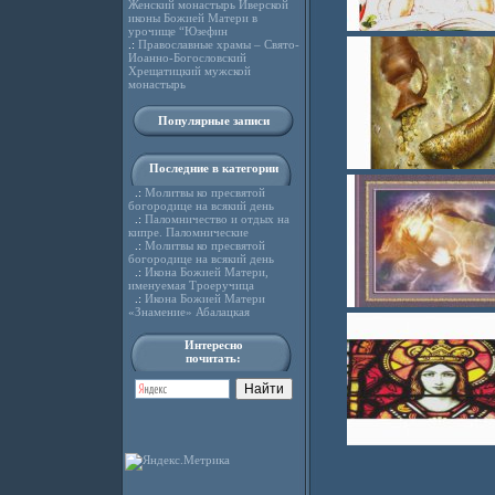
Женский монастырь Иверской
иконы Божией Матери в
урочище “Юзефин
.:
Православные храмы – Свято-
Иоанно-Богословский
Хрещатицкий мужской
монастырь
Популярные записи
Последние в категории
.:
Молитвы ко пресвятой
богородице на всякий день
.:
Паломничество и отдых на
кипре. Паломнические
.:
Молитвы ко пресвятой
богородице на всякий день
.:
Икона Божией Матери,
именуемая Троеручица
.:
Икона Божией Матери
«Знамение» Абалацкая
Интересно
почитать: