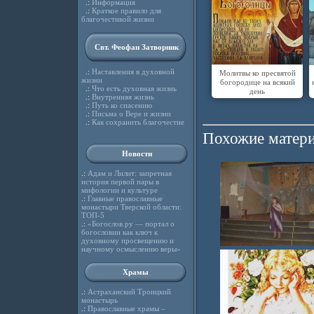
.:
Информация
.:
Краткое правило для
благочестивой жизни
Свт. Феофан Затворник
.:
Наставления в духовной
Молитвы ко пресвятой
жизни
богородице на всякий
.:
Что есть духовная жизнь
день
.:
Внутренняя жизнь
.:
Путь ко спасению
.:
Письма о Вере и жизни
.:
Как сохранить благочестие
Похожие матери
Новости
.:
Адам и Лилит: запретная
история первой пары в
мифологии и культуре
.:
Главные православные
монастыри Тверской области:
ТОП-5
.:
«Богослов.ру — портал о
богословии как ключ к
духовному просвещению и
научному осмыслению веры»
Храмы
.:
Астраханский Троицкий
монастырь
.:
Православные храмы –