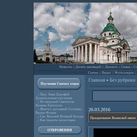
Новости
::
Десять заповедей
::
Диалоги
::
Семья
::
Сп
Статьи
::
Видео
::
Фотогалерея
:
Главная
»
Без рубрики
Поучения Святых отцов
.:
Прп. Авва Дорофей
Душеполезные поучения
.:
Из творений Святителя
Иоанна Златоуста
.:
Жемчуг духовный Составил
26.03.2016
Вадим Фомин
.:
Свт. Василий Великий Беседы
.:
Как творить милостыню
ОТКРОВЕНИЯ