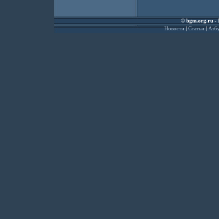
©
bgm.org.ru
- 
Новости
|
Статьи
|
Азбу