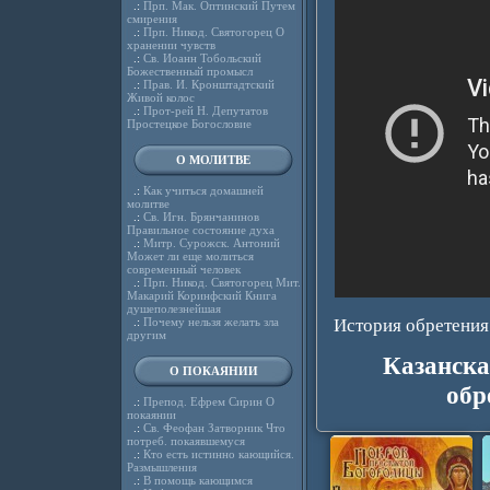
.:
Прп. Мак. Оптинский Путем
смирения
.:
Прп. Никод. Святогорец О
хранении чувств
.:
Св. Иоанн Тобольский
Божественный промысл
.:
Прав. И. Кронштадтский
Живой колос
.:
Прот-рей Н. Депутатов
Простецкое Богословие
О МОЛИТВЕ
.:
Как учиться домашней
молитве
.:
Св. Игн. Брянчанинов
Правильное состояние духа
.:
Митр. Сурожск. Антоний
Может ли еще молиться
современный человек
.:
Прп. Никод. Святогорец Мит.
Макарий Коринфский Книга
душеполезнейшая
.:
Почему нельзя желать зла
История обретения
другим
Казанска
О ПОКАЯНИИ
обр
.:
Препод. Ефрем Сирин О
покаянии
.:
Св. Феофан Затворник Что
потреб. покаявшемуся
.:
Кто есть истинно кающийся.
Размышления
.:
В помощь кающимся