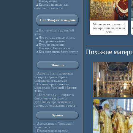
.:
Информация
.:
Краткое правило для
благочестивой жизни
Свт. Феофан Затворник
Молитвы ко пресвятой
богородице на всякий
.:
Наставления в духовной
день
жизни
.:
Что есть духовная жизнь
.:
Внутренняя жизнь
.:
Путь ко спасению
.:
Письма о Вере и жизни
Похожие матери
.:
Как сохранить благочестие
Новости
.:
Адам и Лилит: запретная
история первой пары в
мифологии и культуре
.:
Главные православные
монастыри Тверской области:
ТОП-5
.:
«Богослов.ру — портал о
богословии как ключ к
духовному просвещению и
научному осмыслению веры»
Храмы
.:
Астраханский Троицкий
монастырь
.:
Православные храмы –