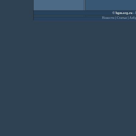
©
bgm.org.ru
- 
Новости
|
Статьи
|
Азбу