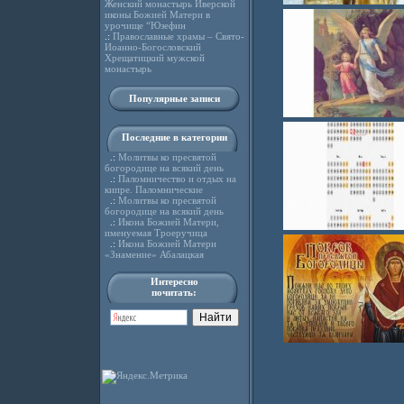
Женский монастырь Иверской
иконы Божией Матери в
урочище “Юзефин
.:
Православные храмы – Свято-
Иоанно-Богословский
Хрещатицкий мужской
монастырь
Популярные записи
Последние в категории
.:
Молитвы ко пресвятой
богородице на всякий день
.:
Паломничество и отдых на
кипре. Паломнические
.:
Молитвы ко пресвятой
богородице на всякий день
.:
Икона Божией Матери,
именуемая Троеручица
.:
Икона Божией Матери
«Знамение» Абалацкая
Интересно
почитать: