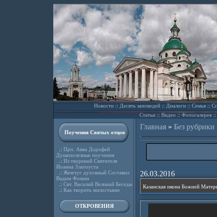
Новости
::
Десять заповедей
::
Диалоги
::
Семья
::
Сп
Статьи
::
Видео
::
Фотогалерея
:
Главная
»
Без рубрики
Поучения Святых отцов
.:
Прп. Авва Дорофей
Душеполезные поучения
.:
Из творений Святителя
Иоанна Златоуста
.:
Жемчуг духовный Составил
26.03.2016
Вадим Фомин
.:
Свт. Василий Великий Беседы
.:
Как творить милостыню
ОТКРОВЕНИЯ