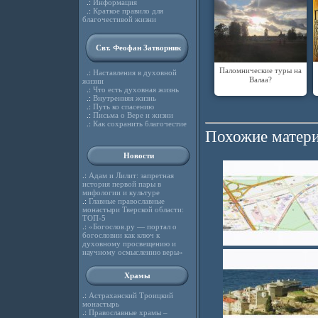
.:
Информация
.:
Краткое правило для
благочестивой жизни
Свт. Феофан Затворник
Паломнические туры на
.:
Наставления в духовной
Валаа?
жизни
.:
Что есть духовная жизнь
.:
Внутренняя жизнь
.:
Путь ко спасению
.:
Письма о Вере и жизни
.:
Как сохранить благочестие
Похожие матери
Новости
.:
Адам и Лилит: запретная
история первой пары в
мифологии и культуре
.:
Главные православные
монастыри Тверской области:
ТОП-5
.:
«Богослов.ру — портал о
богословии как ключ к
духовному просвещению и
научному осмыслению веры»
Храмы
.:
Астраханский Троицкий
монастырь
.:
Православные храмы –