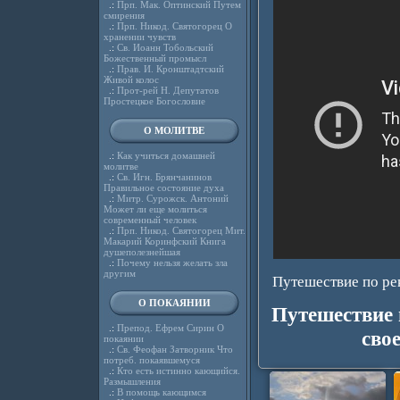
.:
Прп. Мак. Оптинский Путем
смирения
.:
Прп. Никод. Святогорец О
хранении чувств
.:
Св. Иоанн Тобольский
Божественный промысл
.:
Прав. И. Кронштадтский
Живой колос
.:
Прот-рей Н. Депутатов
Простецкое Богословие
О МОЛИТВЕ
.:
Как учиться домашней
молитве
.:
Св. Игн. Брянчанинов
Правильное состояние духа
.:
Митр. Сурожск. Антоний
Может ли еще молиться
современный человек
.:
Прп. Никод. Святогорец Мит.
Макарий Коринфский Книга
душеполезнейшая
.:
Почему нельзя желать зла
другим
Путешествие по ре
О ПОКАЯНИИ
Путешествие 
.:
Препод. Ефрем Сирин О
сво
покаянии
.:
Св. Феофан Затворник Что
потреб. покаявшемуся
.:
Кто есть истинно кающийся.
Размышления
.:
В помощь кающимся