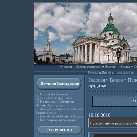
Новости
::
Десять заповедей
::
Диалоги
::
Семья
::
Сп
Статьи
::
Видео
::
Фотогалерея
:
Главная
»
Видео
»
Пал
Поучения Святых отцов
буддизме
.:
Прп. Авва Дорофей
Душеполезные поучения
* 
.:
Из творений Святителя
Иоанна Златоуста
.:
Жемчуг духовный Составил
Вадим Фомин
19.10.2016
.:
Свт. Василий Великий Беседы
.:
Как творить милостыню
ОТКРОВЕНИЯ