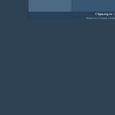
©
bgm.org.ru
- 
Новости
|
Статьи
|
Азбу