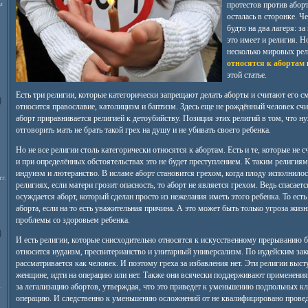
м
протестов против аборт
осталась в сторонке. Ч
будто на два лагеря: з
это имеет и религия. Н
несколько мировых ре
относятся к абортам
и
этой статье.
Есть три религии, которые категорически запрещают делать аборты и считают его 
относится православие, католицизм и баптизм. Здесь еще не рождённый человек сч
аборт приравнивается религией к детоубийству. Позиция этих религий в том, что 
отговорить мать не брать такой грех на душу и не убивать своего ребенка.
Но не все религии столь категорически относятся к абортам. Есть и те, которые не
и при определённых обстоятельствах это не будет преступлением. К таким религиям
индуизм и лютеранство. В исламе аборт становится грехом, когда плоду исполнилось
т.
религиях, если матери грозит опасность, то аборт не является грехом. Ведь спасаетс
осуждается аборт, который сделан просто из нежелания иметь этого ребенка. То есть
аборта, если на то есть уважительная причина. А это может быть только угроза жиз
проблемы со здоровьем ребенка.
И есть религии, которые снисходительно относятся к искусственному прерыванию 
относится иудаизм, пресвитерианство и унитарный универсализм. По иудейским зак
рассматривается как человек. И поэтому греха за избавления нет. Эти религии выст
женщине, идти на операцию или нет. Также они всячески поддерживают применени
.
за легализацию абортов, утверждая, что это приведет к уменьшению подпольных кл
операцию. И следственно к уменьшению осложнений от не квалифицировано провед