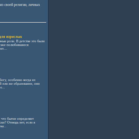
 из своей религии, личных
для взрослых
ные роли. В детстве это были
озже полюбившиеся
т....
Богу, особенно когда их
ей или же образование, они
о...
 что бытие определяет
ки? Отнюдь нет, если в
ка...