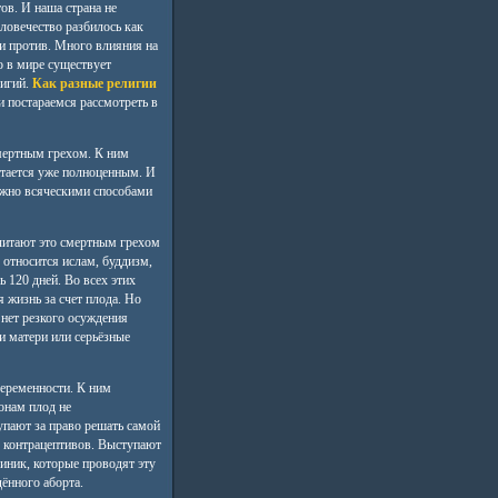
ов. И наша страна не
еловечество разбилось как
а и против. Много влияния на
о в мире существует
лигий.
Как разные религии
 постараемся рассмотреть в
смертным грехом. К ним
итается уже полноценным. И
нужно всяческими способами
 считают это смертным грехом
 относится ислам, буддизм,
 120 дней. Во всех этих
я жизнь за счет плода. Но
 нет резкого осуждения
ни матери или серьёзные
беременности. К ним
онам плод не
упают за право решать самой
я контрацептивов. Выступают
иник, которые проводят эту
ённого аборта.