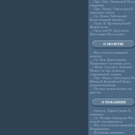
.:
Прп. Мак. Оптинский Путе
смирения
.:
Прп. Никод. Святогорец О
хранении чувств
.:
Св. Иоанн Тобольский
Божественный промысл
.:
Прав. И. Кронштадтский
Живой колос
.:
Прот-рей Н. Депутатов
Простецкое Богословие
О МОЛИТВЕ
.:
Как учиться домашней
молитве
.:
Св. Игн. Брянчанинов
Правильное состояние духа
.:
Митр. Сурожск. Антоний
Может ли еще молиться
современный человек
.:
Прп. Никод. Святогорец Ми
Макарий Коринфский Книга
душеполезнейшая
.:
Почему нельзя желать зла
другим
О ПОКАЯНИИ
.:
Препод. Ефрем Сирин О
покаянии
.:
Св. Феофан Затворник Что
потреб. покаявшемуся
.:
Кто есть истинно кающийся
Размышления
.:
В помощь кающимся