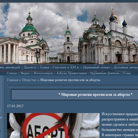
ять заповедей
::
Диалоги
::
Семья
::
Спасение в XXI в.
::
Церковный этикет
::
Духовная литер
Статьи
::
Видео
::
Фотогалерея
::
Азбука Православия
::
Церковные Деятели
::
О нас
Главная
»
Общество
»
Мировые религии против или за аборты
* Мировые религии против или за аборты *
17.01.2017
л
Искусственное прерыв
ды
распространено в наше
можно сделать в любом
большинство женщин не
В некоторых странах ч