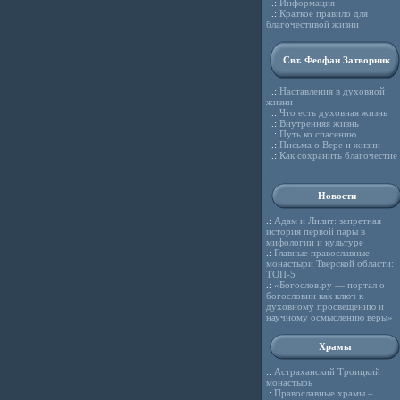
.:
Информация
.:
Краткое правило для
благочестивой жизни
Свт. Феофан Затворник
.:
Наставления в духовной
жизни
.:
Что есть духовная жизнь
.:
Внутренняя жизнь
.:
Путь ко спасению
.:
Письма о Вере и жизни
.:
Как сохранить благочестие
Новости
.:
Адам и Лилит: запретная
история первой пары в
мифологии и культуре
.:
Главные православные
монастыри Тверской области:
ТОП-5
.:
«Богослов.ру — портал о
богословии как ключ к
духовному просвещению и
научному осмыслению веры»
Храмы
.:
Астраханский Троицкий
монастырь
.:
Православные храмы –