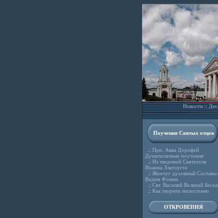
Новости
::
Дес
Поучения Святых отцов
.:
Прп. Авва Дорофей
Душеполезные поучения
.:
Из творений Святителя
Иоанна Златоуста
.:
Жемчуг духовный Состави
Вадим Фомин
.:
Свт. Василий Великий Бесе
.:
Как творить милостыню
ОТКРОВЕНИЯ