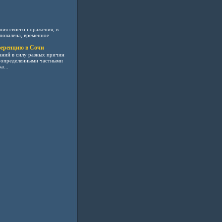
ния своего поражения, в
повалена, временное
ференцию в Сочи
аний в силу разных причин
с определенными частными
а...