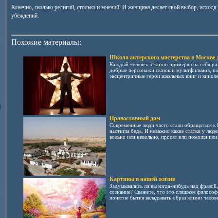
Конечно, сколько религий, столько и мнений. И женщина делает свой выбор, исходя
убеждений.
Похожие материалы:
Школа актерского мастерства в Москве 
Каждый человек в жизни примерял на себя раз
добрые персонажи сказок и мультфильмов, п
эксцентричные герои школьных книг и кинолен
Православный дом
Современные люди часто стали обращаться к 
настигла беда. И неважно какие статки у люд
вольно или невольно, просят или помощи или 
Картины в нашей жизни
Задумывались ли вы когда-нибудь над фразой,
сознание? Скажете, что это слишком философс
понятие бытия вкладывать образ жизни челове