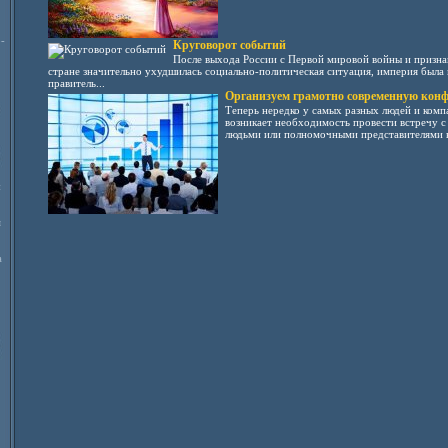
-
Круговорот событий
После выхода России с Первой мировой войны и призна
стране значительно ухудшилась социально-политическая ситуация, империя была 
правитель...
Организуем грамотно современную кон
Теперь нередко у самых разных людей и комп
возникает необходимость провести встречу 
людьми или полномочными представителями к
и
я
а