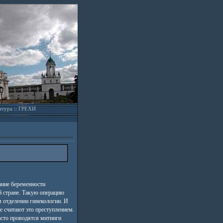
атура
::
ГРЕХИ
ание беременности
й стране. Такую операцию
 отделении гинекологии. И
 считают это преступлением.
асто проводятся митинги