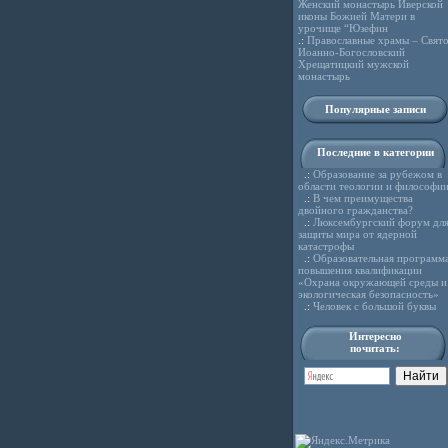
Женский монастырь Иверской
иконы Божией Матери в
урочище “Юзефин
.:
Православные храмы – Свято
Иоанно-Богословский
Хрещатицкий мужской
монастырь
Популярные записи
Последние в категории
.:
Образование за рубежом в
области теологии и философи
.:
В чем преимущества
двойного гражданства?
.:
Люксембургский форум дл
защиты мира от ядерной
катастрофы
.:
Образовательная программ
повышения квалификации
«Охрана окружающей среды и
экологическая безопасность»
.:
Человек с большой буквы
Интересно
почитать: