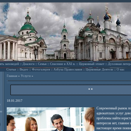
ять заповедей
::
Диалоги
::
Семья
::
Спасение в XXI в.
::
Церковный этикет
::
Духовная литер
Статьи
::
Видео
::
Фотогалерея
::
Азбука Православия
::
Церковные Деятели
::
О нас
Главная
»
Услуги
»
* *
18.01.2017
л
Современный рынок по
ды
адвокатских услуг дов
проблемы найти юриста
интересов нет, главное
настоящее время появ