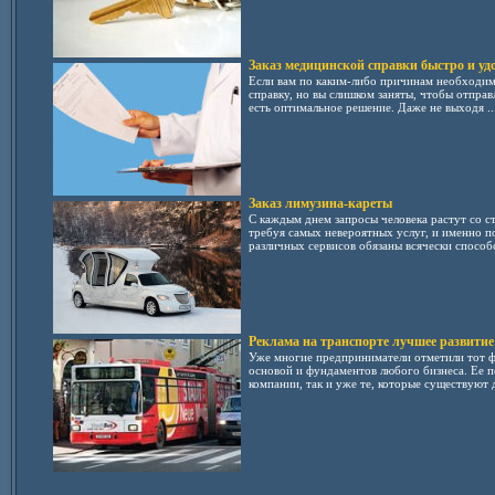
Заказ медицинской справки быстро и уд
Если вам по каким-либо причинам необходи
справку, но вы слишком заняты, чтобы отправл
есть оптимальное решение. Даже не выходя ..
Заказ лимузина-кареты
С каждым днем запросы человека растут со с
требуя самых невероятных услуг, и именно п
различных сервисов обязаны всячески способс
Реклама на транспорте лучшее развитие
Уже многие предприниматели отметили тот фа
основой и фундаментов любого бизнеса. Ее 
компании, так и уже те, которые существуют д