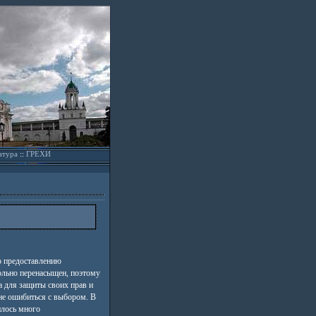
атура
::
ГРЕХИ
 предоставлению
ольно перенасыщен, поэтому
 для защиты своих прав и
 не ошибиться с выбором. В
илось много