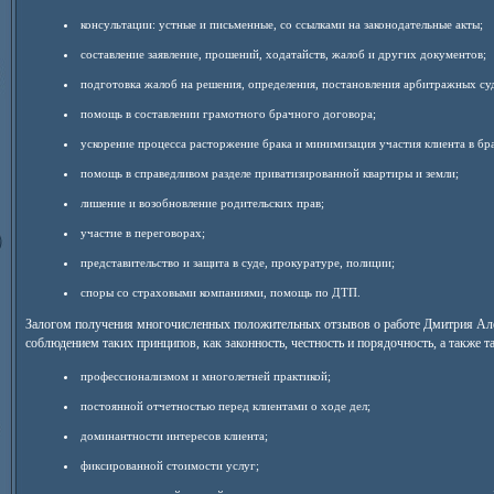
консультации: устные и письменные, со ссылками на законодательные акты;
составление заявление, прошений, ходатайств, жалоб и других документов;
подготовка жалоб на решения, определения, постановления арбитражных су
помощь в составлении грамотного брачного договора;
ускорение процесса расторжение брака и минимизация участия клиента в бр
помощь в справедливом разделе приватизированной квартиры и земли;
лишение и возобновление родительских прав;
участие в переговорах;
представительство и защита в суде, прокуратуре, полиции;
споры со страховыми компаниями, помощь по ДТП.
Залогом получения многочисленных положительных отзывов о работе Дмитрия Ал
соблюдением таких принципов, как законность, честность и порядочность, а также т
профессионализмом и многолетней практикой;
постоянной отчетностью перед клиентами о ходе дел;
доминантности интересов клиента;
фиксированной стоимости услуг;