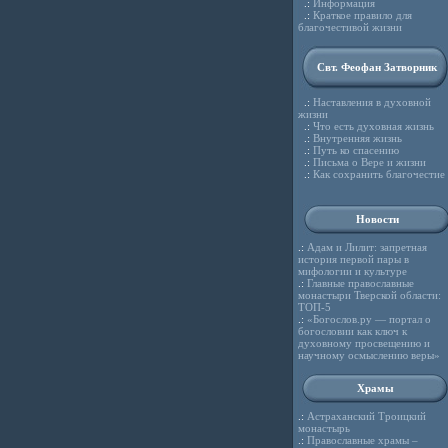
.:
Информация
.:
Краткое правило для
благочестивой жизни
Свт. Феофан Затворник
.:
Наставления в духовной
жизни
.:
Что есть духовная жизнь
.:
Внутренняя жизнь
.:
Путь ко спасению
.:
Письма о Вере и жизни
.:
Как сохранить благочестие
Новости
.:
Адам и Лилит: запретная
история первой пары в
мифологии и культуре
.:
Главные православные
монастыри Тверской области:
ТОП-5
.:
«Богослов.ру — портал о
богословии как ключ к
духовному просвещению и
научному осмыслению веры»
Храмы
.:
Астраханский Троицкий
монастырь
.:
Православные храмы –