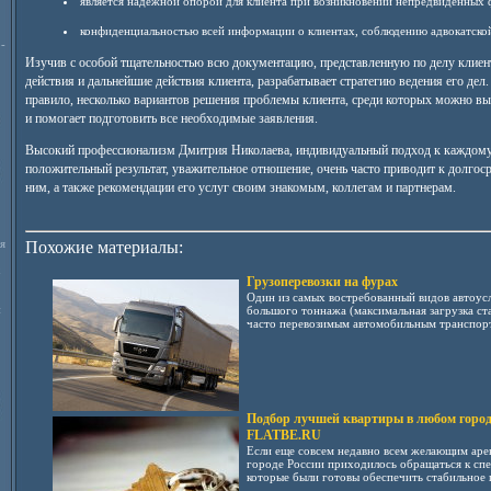
является надежной опорой для клиента при возникновении непредвиденных
конфиденциальностью всей информации о клиентах, соблюдению адвокатской
-
Изучив с особой тщательностью всю документацию, представленную по делу клиент
действия и дальнейшие действия клиента, разрабатывает стратегию ведения его дел. 
правило, несколько вариантов решения проблемы клиента, среди которых можно вы
и помогает подготовить все необходимые заявления.
Высокий профессионализм Дмитрия Николаева, индивидуальный подход к каждому 
положительный результат, уважительное отношение, очень часто приводит к долгос
ним, а также рекомендации его услуг своим знакомым, коллегам и партнерам.
я
Похожие материалы:
Грузоперевозки на фурах
Один из самых востребованный видов автоусл
и
большого тоннажа (максимальная загрузка ст
часто перевозимым автомобильным транспорто
Подбор лучшей квартиры в любом городе
FLATBE.RU
Если еще совсем недавно всем желающим аре
городе России приходилось обращаться к сп
которые были готовы обеспечить стабильное п