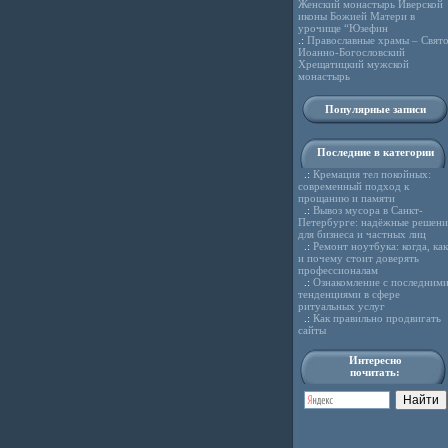
Женский монастырь Иверской
иконы Божией Матери в
урочище “Юзефин
.:
Православные храмы – Свято
Иоанно-Богословский
Хрещатицкий мужской
монастырь
Популярные записи
Последние в категории
.:
Кремация тел покойных:
современный подход к
прощанию и памяти
.:
Вывоз мусора в Санкт-
Петербурге: надёжные решени
для бизнеса и частных лиц
.:
Ремонт ноутбука: когда, как
и почему стоит доверять
профессионалам
.:
Ознакомление с последним
тенденциями в сфере
ритуальных услуг
.:
Как правильно продвигать
сайты
Интересно
почитать: