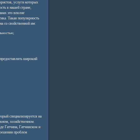
ристов, услуги которых
сть в нашей стране,
анах это вполне
тика. Такая популярность
на со свойственной им:
льностью;
 предоставлять широкий
торый специализируется на
ивном, хозяйственном.
е Гатчина, Гатчинском и
 решении проблем