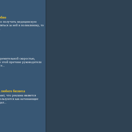
обно
мо получить медицинскую
яться за ней в поликлинику, то
.
тремительной скоростью,
о этой причине руководители
т...
 любого бизнеса
кт, что реклама является
пользуются как начинающие
ал...