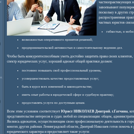
м
частнопрактикующих ю
завоевывают популярно
поскольку в других стр
распространенная прак
частных юристов связа
гибкостью, и моби
возможностью оперативного принятия решений;
предпринимательской активностью и самостоятельному ведению дел.
Чтобы быть конкурентоспособным уметь достойно защитить права своих клиентов,
спектр юридических услуг, хороший адвокат общей практики должен:
постоянно повышать свой профессиональный уровень;
т.
усовершенствовать качество предоставляемых услуг;
быть в курсе всех изменений в законодательстве;
иметь опыт работы в юридической сфере и судебную практику;
предоставлять услуги по доступным ценам.
Всем этим условиям соответствует
Юрист НИКОЛАЕВ Дмитрий. г.Гатчина
, ко
представительстве интересов в судах любой из специализации: общем, администрат
Являясь адвокатом, осуществляющим свою профессиональную деятельность в город
.
многих других районах Ленинградской области, Дмитрий Николаев готов помочь в
юридического характера и предоставляет такие услуги: