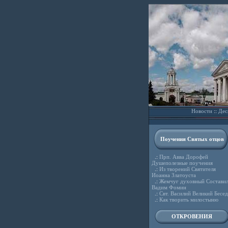
Новости
::
Дес
Поучения Святых отцов
.:
Прп. Авва Дорофей
Душеполезные поучения
.:
Из творений Святителя
Иоанна Златоуста
.:
Жемчуг духовный Состави
Вадим Фомин
.:
Свт. Василий Великий Бесе
.:
Как творить милостыню
ОТКРОВЕНИЯ