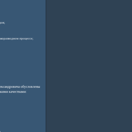
дов;
акоразводном процессе;
ександровича обусловлены
акими качествами: