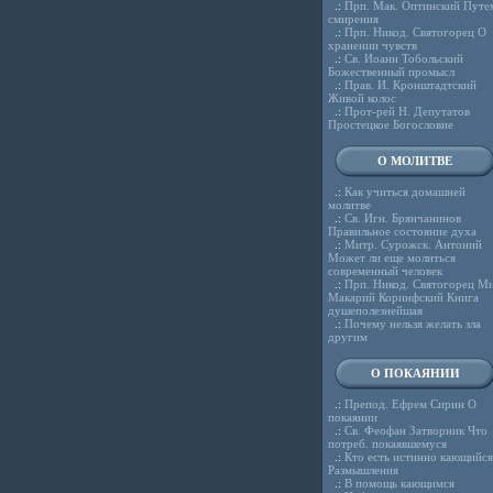
.:
Прп. Мак. Оптинский Путе
смирения
.:
Прп. Никод. Святогорец О
хранении чувств
.:
Св. Иоанн Тобольский
Божественный промысл
.:
Прав. И. Кронштадтский
Живой колос
.:
Прот-рей Н. Депутатов
Простецкое Богословие
О МОЛИТВЕ
.:
Как учиться домашней
молитве
.:
Св. Игн. Брянчанинов
Правильное состояние духа
.:
Митр. Сурожск. Антоний
Может ли еще молиться
современный человек
.:
Прп. Никод. Святогорец Ми
Макарий Коринфский Книга
душеполезнейшая
.:
Почему нельзя желать зла
другим
О ПОКАЯНИИ
.:
Препод. Ефрем Сирин О
покаянии
.:
Св. Феофан Затворник Что
потреб. покаявшемуся
.:
Кто есть истинно кающийся
Размышления
.:
В помощь кающимся