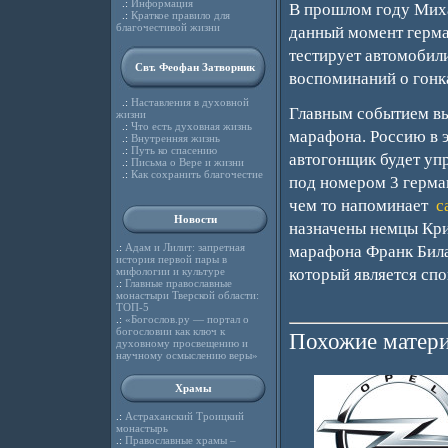
.:
Информация
В прошлом году Миха
.:
Краткое правило для
благочестивой жизни
данный момент герма
тестирует автомобили
Свт. Феофан Затворник
воспоминаний о гонк
.:
Наставления в духовной
Главным событием вы
жизни
.:
Что есть духовная жизнь
марафона. Россию в 
.:
Внутренняя жизнь
.:
Путь ко спасению
автогонщик будет уп
.:
Письма о Вере и жизни
.:
Как сохранить благочестие
под номером 3 герман
чем то напоминает
с
Новости
назначены немцы Кри
.:
Адам и Лилит: запретная
марафона Франк Била.
история первой пары в
мифологии и культуре
который является сп
.:
Главные православные
монастыри Тверской области:
ТОП-5
.:
«Богослов.ру — портал о
богословии как ключ к
Похожие матери
духовному просвещению и
научному осмыслению веры»
Храмы
.:
Астраханский Троицкий
монастырь
.:
Православные храмы –