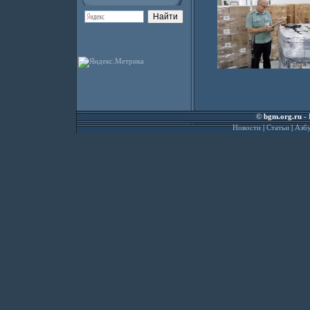
©
bgm.org.ru
- 
Новости
|
Статьи
|
Азбу