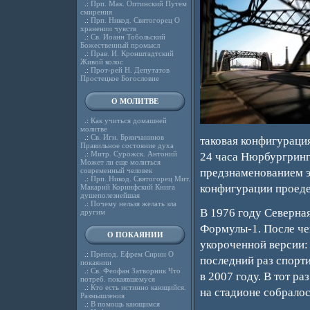
.:
Прп. Мак. Оптинский Путем
смирения
.:
Прп. Никод. Святогорец О
хранении чувств
.:
Св. Иоанн Тобольский
Божественный промысл
.:
Прав. И. Кронштадтский
Живой колос
.:
Прот-рей Н. Депутатов
Простецкое Богословие
О МОЛИТВЕ
.:
Как учиться домашней
молитве
.:
Св. Игн. Брянчанинов
таковая конфигураци
Правильное состояние духа
.:
Митр. Сурожск. Антоний
24 часа Нюрбургринг
Может ли еще молиться
современный человек
предзнаменованием э
.:
Прп. Никод. Святогорец Мит.
конфигурации проеде
Макарий Коринфский Книга
душеполезнейшая
.:
Почему нельзя желать зла
В 1976 году Северна
другим
Формулы-1. После че
О ПОКАЯНИИ
укороченной версии: 
.:
Препод. Ефрем Сирин О
последний раз спорт
покаянии
.:
Св. Феофан Затворник Что
в 2007 году. В тот р
потреб. покаявшемуся
.:
Кто есть истинно кающийся.
на стадионе собралос
Размышления
.:
В помощь кающимся