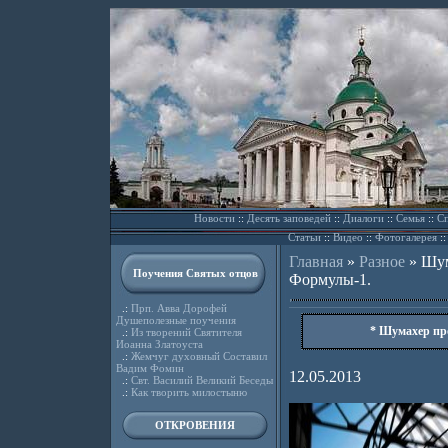
Новости
::
Десять заповедей
::
Диалоги
::
Семья
::
Сп
Статьи
::
Видео
::
Фотогалерея
:
Главная
»
Разное
»
Шум
Поучения Святых отцов
Формулы-1.
.:
Прп. Авва Дорофей
Душеполезные поучения
* Шумахер пр
.:
Из творений Святителя
Иоанна Златоуста
.:
Жемчуг духовный Составил
Вадим Фомин
12.05.2013
.:
Свт. Василий Великий Беседы
.:
Как творить милостыню
ОТКРОВЕНИЯ