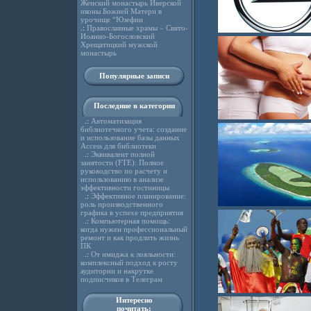
Женский монастырь Иверской
иконы Божией Матери в
урочище “Юзефин
.:
Православные храмы – Свято-
Иоанно-Богословский
Хрещатицкий мужской
монастырь
Популярные записи
Последние в категории
.:
Автоматизация
библиотечного учета: создание
и использование базы данных
Access для библиотеки
.:
Эквивалент полной
занятости (FTE): Полное
руководство по расчету и
использованию в анализе
эффективности гостиницы
.:
Эффективное планирование:
роль производственного
графика в успехе предприятия
.:
Компьютерная помощь:
когда нужен профессиональный
ремонт и как продлить жизнь
ПК
.:
От имиджа к лояльности:
комплексный подход к росту
аудитории и накрутке
подписчиков в Телеграм
Интересно
почитать: