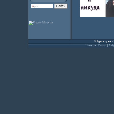
©
bgm.org.ru
- 
Новости
|
Статьи
|
Азбу