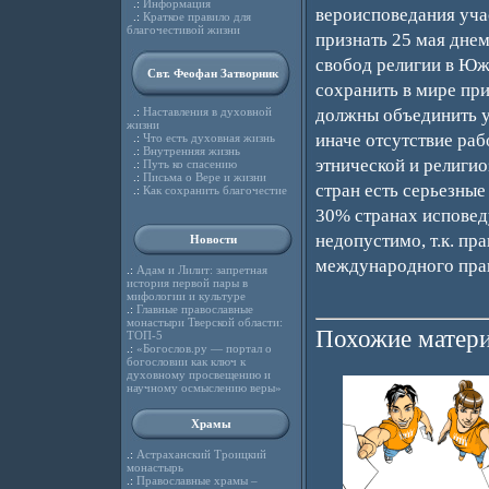
.:
Информация
вероисповедания уча
.:
Краткое правило для
благочестивой жизни
признать 25 мая днем
свобод религии в Юж
Свт. Феофан Затворник
сохранить в мире пр
.:
Наставления в духовной
должны объединить у
жизни
иначе отсутствие раб
.:
Что есть духовная жизнь
.:
Внутренняя жизнь
этнической и религио
.:
Путь ко спасению
.:
Письма о Вере и жизни
стран есть серьезны
.:
Как сохранить благочестие
30% странах исповед
недопустимо, т.к. пр
Новости
международного прав
.:
Адам и Лилит: запретная
история первой пары в
мифологии и культуре
.:
Главные православные
монастыри Тверской области:
Похожие матери
ТОП-5
.:
«Богослов.ру — портал о
богословии как ключ к
духовному просвещению и
научному осмыслению веры»
Храмы
.:
Астраханский Троицкий
монастырь
.:
Православные храмы –