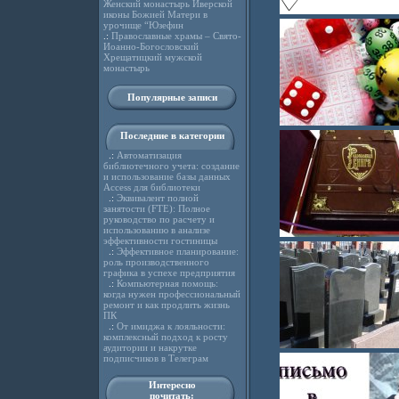
Женский монастырь Иверской
иконы Божией Матери в
урочище “Юзефин
.:
Православные храмы – Свято-
Иоанно-Богословский
Хрещатицкий мужской
монастырь
Популярные записи
Последние в категории
.:
Автоматизация
библиотечного учета: создание
и использование базы данных
Access для библиотеки
.:
Эквивалент полной
занятости (FTE): Полное
руководство по расчету и
использованию в анализе
эффективности гостиницы
.:
Эффективное планирование:
роль производственного
графика в успехе предприятия
.:
Компьютерная помощь:
когда нужен профессиональный
ремонт и как продлить жизнь
ПК
.:
От имиджа к лояльности:
комплексный подход к росту
аудитории и накрутке
подписчиков в Телеграм
Интересно
почитать: