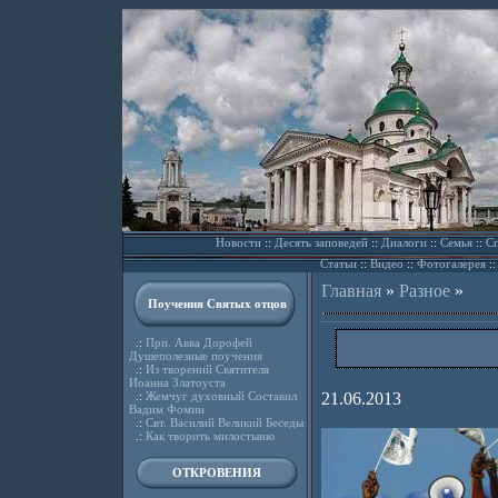
Новости
::
Десять заповедей
::
Диалоги
::
Семья
::
Сп
Статьи
::
Видео
::
Фотогалерея
:
Главная
»
Разное
»
Поучения Святых отцов
.:
Прп. Авва Дорофей
Душеполезные поучения
.:
Из творений Святителя
Иоанна Златоуста
.:
Жемчуг духовный Составил
21.06.2013
Вадим Фомин
.:
Свт. Василий Великий Беседы
.:
Как творить милостыню
ОТКРОВЕНИЯ