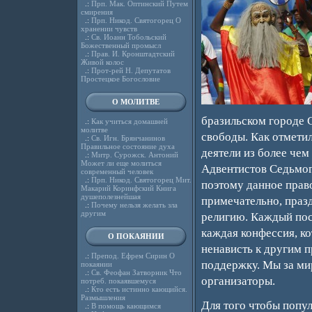
.:
Прп. Мак. Оптинский Путем
смирения
.:
Прп. Никод. Святогорец О
хранении чувств
.:
Св. Иоанн Тобольский
Божественный промысл
.:
Прав. И. Кронштадтский
Живой колос
.:
Прот-рей Н. Депутатов
Простецкое Богословие
О МОЛИТВЕ
бразильском городе 
.:
Как учиться домашней
молитве
свободы. Как отмети
.:
Св. Игн. Брянчанинов
Правильное состояние духа
деятели из более чем
.:
Митр. Сурожск. Антоний
Может ли еще молиться
Адвентистов Седьмого
современный человек
.:
Прп. Никод. Святогорец Мит.
поэтому данное прав
Макарий Коринфский Книга
душеполезнейшая
примечательно, праз
.:
Почему нельзя желать зла
другим
религию. Каждый посе
каждая конфессия, ко
О ПОКАЯНИИ
ненависть к другим п
.:
Препод. Ефрем Сирин О
поддержку. Мы за ми
покаянии
.:
Св. Феофан Затворник Что
организаторы.
потреб. покаявшемуся
.:
Кто есть истинно кающийся.
Размышления
Для того чтобы попу
.:
В помощь кающимся