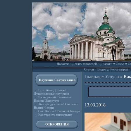
Новости
::
Десять заповедей
::
Диалоги
::
Семья
::
Сп
Статьи
::
Видео
::
Фотогалерея
:
Главная
»
Услуги
»
Как
Поучения Святых отцов
.:
Прп. Авва Дорофей
Душеполезные поучения
.:
Из творений Святителя
Иоанна Златоуста
.:
Жемчуг духовный Составил
13.03.2018
Вадим Фомин
.:
Свт. Василий Великий Беседы
.:
Как творить милостыню
ОТКРОВЕНИЯ