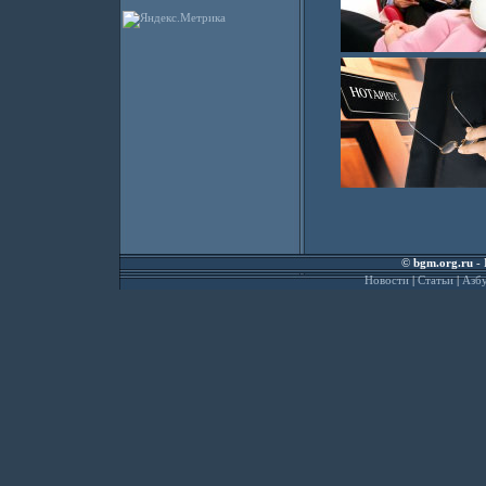
©
bgm.org.ru
- 
Новости
|
Статьи
|
Азбу