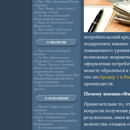
.:
Прп. Мак. Оптинский Путем
смирения
.:
Прп. Никод. Святогорец О
хранении чувств
.:
Св. Иоанн Тобольский
Божественный промысл
.:
Прав. И. Кронштадтский
Живой колос
.:
Прот-рей Н. Депутатов
Простецкое Богословие
потребительский кред
О МОЛИТВЕ
подкреплять никакое 
повышенного уровня 
.:
Как учиться домашней
молитве
возможных неприятн
.:
Св. Игн. Брянчанинов
Правильное состояние духа
оформлении потребит
.:
Митр. Сурожск. Антоний
Может ли еще молиться
можете обратиться к
современный человек
.:
Прп. Никод. Святогорец Мит.
что это
брокер 1 в Ро
Макарий Коринфский Книга
душеполезнейшая
преимуществ.
.:
Почему нельзя желать зла
другим
Почему именно«Фи
О ПОКАЯНИИ
Примечательно то, ч
.:
Препод. Ефрем Сирин О
вопросов получения 
покаянии
.:
Св. Феофан Затворник Что
результатами, имея 
потреб. покаявшемуся
.:
Кто есть истинно кающийся.
количество отзывов о
Размышления
.:
В помощь кающимся