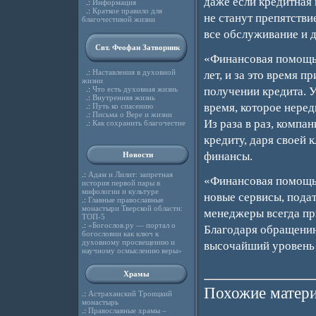
даже если кредитная 
.:
Информация
.:
Краткое правило для
не станут препятстви
благочестивой жизни
все обслуживание и 
Свт. Феофан Затворник
«Финансовая помощь»
.:
Наставления в духовной
лет, и за это время 
жизни
получении кредита. 
.:
Что есть духовная жизнь
.:
Внутренняя жизнь
время, которое неред
.:
Путь ко спасению
.:
Письма о Вере и жизни
Из раза в раз, компа
.:
Как сохранить благочестие
кредиту, даря своей
финансы.
Новости
.:
Адам и Лилит: запретная
«Финансовая помощь»
история первой пары в
мифологии и культуре
новые сервисы, подат
.:
Главные православные
монастыри Тверской области:
менеджеры всегда пр
ТОП-5
.:
«Богослов.ру — портал о
Благодаря обращению
богословии как ключ к
духовному просвещению и
высочайший уровень 
научному осмыслению веры»
Храмы
Похожие матери
.:
Астраханский Троицкий
монастырь
.:
Православные храмы –