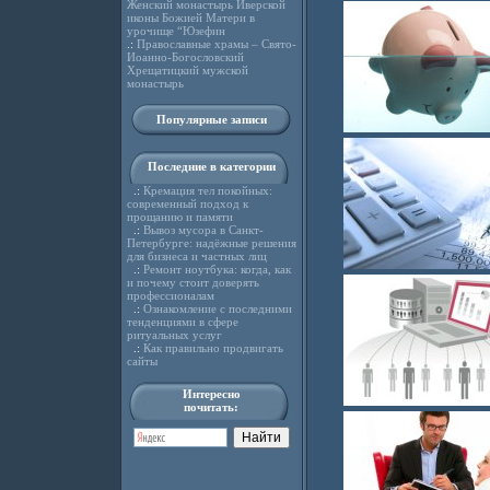
Женский монастырь Иверской
иконы Божией Матери в
урочище “Юзефин
.:
Православные храмы – Свято-
Иоанно-Богословский
Хрещатицкий мужской
монастырь
Популярные записи
Последние в категории
.:
Кремация тел покойных:
современный подход к
прощанию и памяти
.:
Вывоз мусора в Санкт-
Петербурге: надёжные решения
для бизнеса и частных лиц
.:
Ремонт ноутбука: когда, как
и почему стоит доверять
профессионалам
.:
Ознакомление с последними
тенденциями в сфере
ритуальных услуг
.:
Как правильно продвигать
сайты
Интересно
почитать: