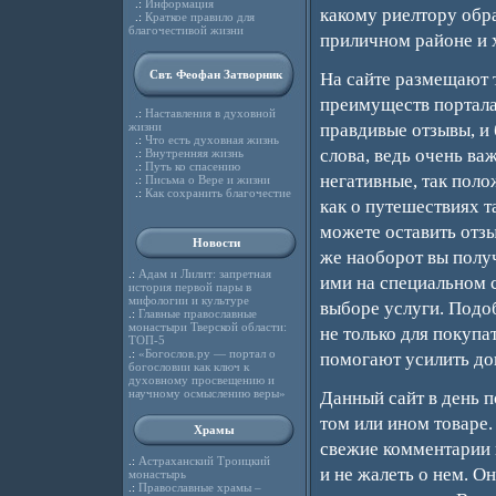
.:
Информация
какому риелтору обра
.:
Краткое правило для
благочестивой жизни
приличном районе и 
Свт. Феофан Затворник
На сайте размещают 
преимуществ портала 
.:
Наставления в духовной
жизни
правдивые отзывы, и 
.:
Что есть духовная жизнь
слова, ведь очень ва
.:
Внутренняя жизнь
.:
Путь ко спасению
негативные, так поло
.:
Письма о Вере и жизни
.:
Как сохранить благочестие
как о путешествиях т
можете оставить отзыв
Новости
же наоборот вы полу
.:
Адам и Лилит: запретная
ими на специальном с
история первой пары в
мифологии и культуре
выборе услуги. Подо
.:
Главные православные
монастыри Тверской области:
не только для покупа
ТОП-5
.:
«Богослов.ру — портал о
помогают усилить до
богословии как ключ к
духовному просвещению и
научному осмыслению веры»
Данный сайт в день 
том или ином товаре.
Храмы
свежие комментарии 
.:
Астраханский Троицкий
и не жалеть о нем. О
монастырь
.:
Православные храмы –