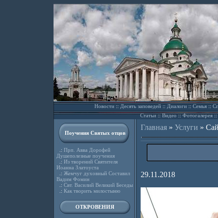
Новости
::
Десять заповедей
::
Диалоги
::
Семья
::
Сп
Статьи
::
Видео
::
Фотогалерея
:
Главная
»
Услуги
»
Сай
Поучения Святых отцов
.:
Прп. Авва Дорофей
Душеполезные поучения
.:
Из творений Святителя
Иоанна Златоуста
.:
Жемчуг духовный Составил
29.11.2018
Вадим Фомин
.:
Свт. Василий Великий Беседы
.:
Как творить милостыню
ОТКРОВЕНИЯ