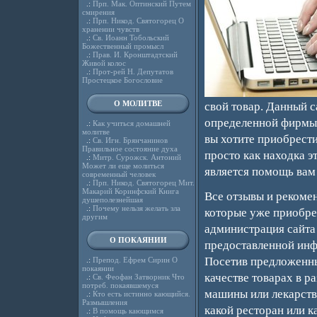
.:
Прп. Мак. Оптинский Путем
смирения
.:
Прп. Никод. Святогорец О
хранении чувств
.:
Св. Иоанн Тобольский
Божественный промысл
.:
Прав. И. Кронштадтский
Живой колос
.:
Прот-рей Н. Депутатов
Простецкое Богословие
О МОЛИТВЕ
свой товар. Данный с
определенной фирмы 
.:
Как учиться домашней
молитве
вы хотите приобрести 
.:
Св. Игн. Брянчанинов
Правильное состояние духа
просто как находка э
.:
Митр. Сурожск. Антоний
Может ли еще молиться
является помощь вам
современный человек
.:
Прп. Никод. Святогорец Мит.
Макарий Коринфский Книга
Все отзывы и рекомен
душеполезнейшая
.:
Почему нельзя желать зла
которые уже приобре
другим
администрация сайта 
О ПОКАЯНИИ
предоставленной инфо
Посетив предложенн
.:
Препод. Ефрем Сирин О
покаянии
качестве товарах в р
.:
Св. Феофан Затворник Что
потреб. покаявшемуся
машины или лекарств.
.:
Кто есть истинно кающийся.
Размышления
какой ресторан или к
.:
В помощь кающимся