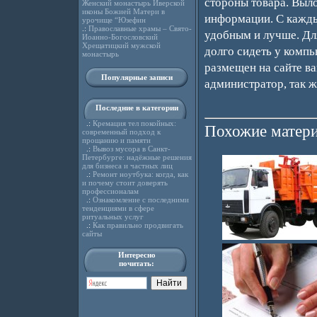
стороны товара. Выл
Женский монастырь Иверской
иконы Божией Матери в
информации. С кажды
урочище “Юзефин
.:
Православные храмы – Свято-
удобным и лучше. Дл
Иоанно-Богословский
Хрещатицкий мужской
долго сидеть у компь
монастырь
размещен на сайте ва
Популярные записи
администратор, так ж
Последние в категории
.:
Кремация тел покойных:
Похожие матери
современный подход к
прощанию и памяти
.:
Вывоз мусора в Санкт-
Петербурге: надёжные решения
для бизнеса и частных лиц
.:
Ремонт ноутбука: когда, как
и почему стоит доверять
профессионалам
.:
Ознакомление с последними
тенденциями в сфере
ритуальных услуг
.:
Как правильно продвигать
сайты
Интересно
почитать: