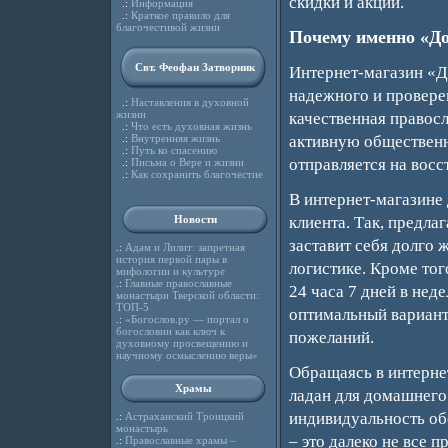
скидки и акции.
.:
Информация
.:
Краткое правило для
благочестивой жизни
Почему именно «Д
Свт. Феофан Затворник
Интернет-магазин «Д
надежного и провере
.:
Наставления в духовной
жизни
качественная правосл
.:
Что есть духовная жизнь
активную общественн
.:
Внутренняя жизнь
.:
Путь ко спасению
отправляется на восс
.:
Письма о Вере и жизни
.:
Как сохранить благочестие
В интернет-магазине 
клиента. Так, предла
Новости
заставит себя долго 
.:
Адам и Лилит: запретная
история первой пары в
логистике. Кроме тог
мифологии и культуре
.:
Главные православные
24 часа 7 дней в нед
монастыри Тверской области:
ТОП-5
оптимальный вариант
.:
«Богослов.ру — портал о
богословии как ключ к
пожеланий.
духовному просвещению и
научному осмыслению веры»
Обращаясь в интерне
Храмы
ладан для домашнего
индивидуальность об
.:
Астраханский Троицкий
монастырь
– это далеко не все
.:
Православные храмы –