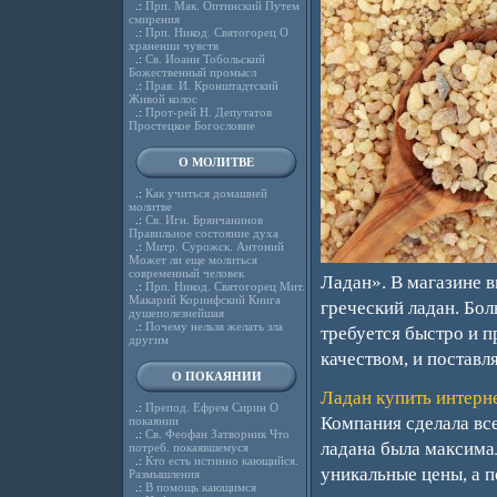
.:
Прп. Мак. Оптинский Путем
смирения
.:
Прп. Никод. Святогорец О
хранении чувств
.:
Св. Иоанн Тобольский
Божественный промысл
.:
Прав. И. Кронштадтский
Живой колос
.:
Прот-рей Н. Депутатов
Простецкое Богословие
О МОЛИТВЕ
.:
Как учиться домашней
молитве
.:
Св. Игн. Брянчанинов
Правильное состояние духа
.:
Митр. Сурожск. Антоний
Может ли еще молиться
современный человек
Ладан». В магазине 
.:
Прп. Никод. Святогорец Мит.
Макарий Коринфский Книга
греческий ладан. Бол
душеполезнейшая
.:
Почему нельзя желать зла
требуется быстро и 
другим
качеством, и постав
О ПОКАЯНИИ
Ладан купить интерн
.:
Препод. Ефрем Сирин О
Компания сделала вс
покаянии
.:
Св. Феофан Затворник Что
ладана была максима
потреб. покаявшемуся
.:
Кто есть истинно кающийся.
уникальные цены, а 
Размышления
.:
В помощь кающимся