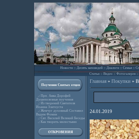
Новости
::
Десять заповедей
::
Диалоги
::
Семья
::
Сп
Статьи
::
Видео
::
Фотогалерея
:
Главная
»
Покупки
»
В
Поучения Святых отцов
.:
Прп. Авва Дорофей
Душеполезные поучения
.:
Из творений Святителя
Иоанна Златоуста
.:
Жемчуг духовный Составил
24.01.2019
Вадим Фомин
.:
Свт. Василий Великий Беседы
.:
Как творить милостыню
ОТКРОВЕНИЯ