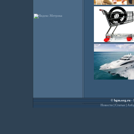
©
bgm.org.ru
- 
Новости
|
Статьи
|
Азбу