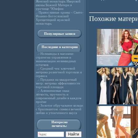
Женский монастырь Иверской
иконы Божией Матери в
урочище “Юзефин
.:
Православные храмы – Свято-
Иоанно-Богословский
Похожие матери
Хрещатицкий мужской
монастырь
Популярные записи
Последние в категории
.:
Неликвиды в магазине:
стратегии управления и
минимизации неликвидных
остатков
.:
Средний чек: ключевой
метрика розничной торговли и
сервиса
.:
Продажи на квадратный
метр: метрика эффективности
торговой площади
.:
Алюминиевые окна:
лёгкость, прочность и
современный дизайн в каждом
проёме
.:
Золотое обручальное кольцо
с бриллиантом: символ вечной
любви и утонченного вкуса
Интересно
почитать: