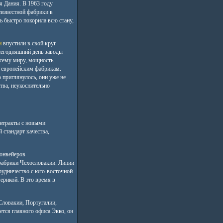
я Дания. В 1963 году
еизвестной фабрики в
ь быстро покорила всю стану,
и
впустили в свой круг
сегодняшний день заводы
сему миру, мощность
т европейским фабрикам.
 приглянулось, они уже не
тва, неукоснительно
онтракты с новыми
 стандарт качества,
конвейеров
фабрики Чехословакии. Линии
рудничество с юго-восточной
рикой. В это время в
Словакии, Португалии,
ется главного офиса Экко, он