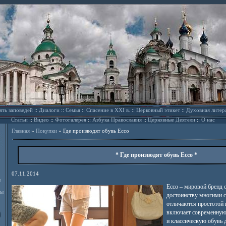
ять заповедей
::
Диалоги
::
Семья
::
Спасение в XXI в.
::
Церковный этикет
::
Духовная литер
Статьи
::
Видео
::
Фотогалерея
::
Азбука Православия
::
Церковные Деятели
::
О нас
Главная
»
Покупки
»
Где производят обувь Ecco
* Где производят обувь Ecco *
07.11.2014
л
Ecco – мировой бренд 
ды
достоинству многими с
отличаются простотой
включает современную
и классическую обувь д