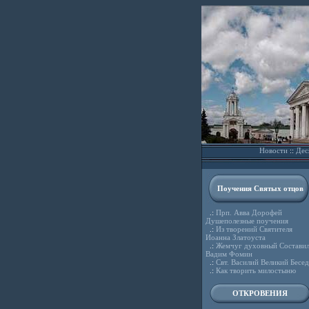
Новости
::
Дес
Поучения Святых отцов
.:
Прп. Авва Дорофей
Душеполезные поучения
.:
Из творений Святителя
Иоанна Златоуста
.:
Жемчуг духовный Состави
Вадим Фомин
.:
Свт. Василий Великий Бесе
.:
Как творить милостыню
ОТКРОВЕНИЯ