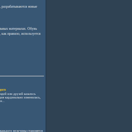
, разрабатываются новые
льных материалах. Обувь
 как правило, используется
дого
дей или друзей казалось
ция кардинально изменилась,
...
 каждого мужчины становятся