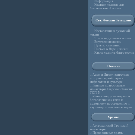
.:
Информация
.:
Краткое правило для
благочестивой жизни
Свт. Феофан Затворник
.:
Наставления в духовной
жизни
.:
Что есть духовная жизнь
.:
Внутренняя жизнь
.:
Путь ко спасению
.:
Письма о Вере и жизни
.:
Как сохранить благочестие
Новости
.:
Адам и Лилит: запретная
история первой пары в
мифологии и культуре
.:
Главные православные
монастыри Тверской области:
ТОП-5
.:
«Богослов.ру — портал о
богословии как ключ к
духовному просвещению и
научному осмыслению веры»
Храмы
.:
Астраханский Троицкий
монастырь
.:
Православные храмы –