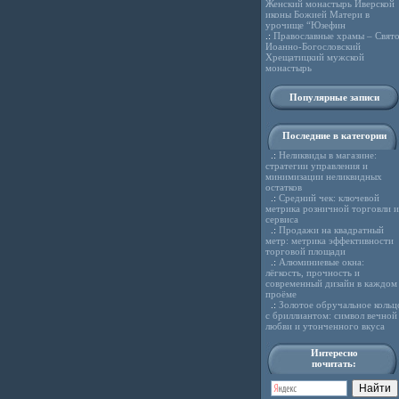
Женский монастырь Иверской
иконы Божией Матери в
урочище “Юзефин
.:
Православные храмы – Свято
Иоанно-Богословский
Хрещатицкий мужской
монастырь
Популярные записи
Последние в категории
.:
Неликвиды в магазине:
стратегии управления и
минимизации неликвидных
остатков
.:
Средний чек: ключевой
метрика розничной торговли и
сервиса
.:
Продажи на квадратный
метр: метрика эффективности
торговой площади
.:
Алюминиевые окна:
лёгкость, прочность и
современный дизайн в каждом
проёме
.:
Золотое обручальное кольц
с бриллиантом: символ вечной
любви и утонченного вкуса
Интересно
почитать: