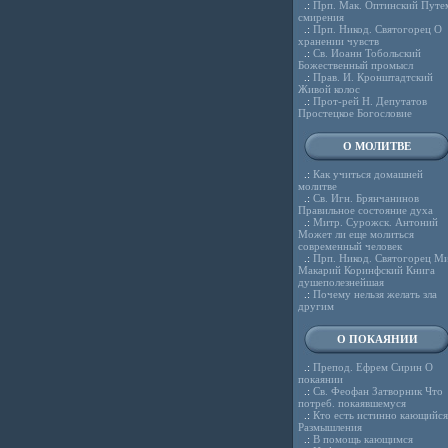
.:
Прп. Мак. Оптинский Путе
смирения
.:
Прп. Никод. Святогорец О
хранении чувств
.:
Св. Иоанн Тобольский
Божественный промысл
.:
Прав. И. Кронштадтский
Живой колос
.:
Прот-рей Н. Депутатов
Простецкое Богословие
О МОЛИТВЕ
.:
Как учиться домашней
молитве
.:
Св. Игн. Брянчанинов
Правильное состояние духа
.:
Митр. Сурожск. Антоний
Может ли еще молиться
современный человек
.:
Прп. Никод. Святогорец Ми
Макарий Коринфский Книга
душеполезнейшая
.:
Почему нельзя желать зла
другим
О ПОКАЯНИИ
.:
Препод. Ефрем Сирин О
покаянии
.:
Св. Феофан Затворник Что
потреб. покаявшемуся
.:
Кто есть истинно кающийся
Размышления
.:
В помощь кающимся