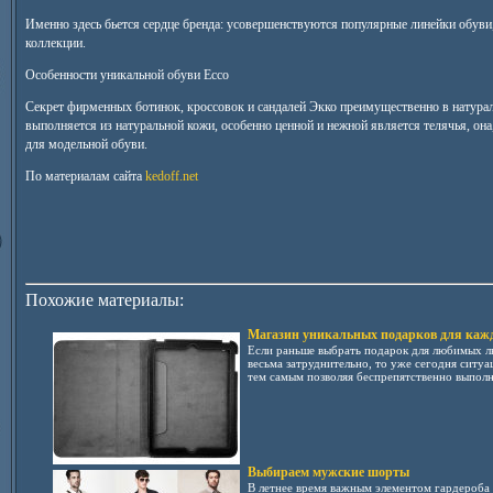
Именно здесь бьется сердце бренда: усовершенствуются популярные линейки обуви
коллекции.
Особенности уникальной обуви Ecco
Секрет фирменных ботинок, кроссовок и сандалей Экко преимущественно в натура
выполняется из натуральной кожи, особенно ценной и нежной является телячья, она,
для модельной обуви.
По материалам сайта
kedoff.net
Похожие материалы:
Магазин уникальных подарков для каж
Если раньше выбрать подарок для любимых лю
весьма затруднительно, то уже сегодня ситуа
тем самым позволяя беспрепятственно выполни
Выбираем мужские шорты
В летнее время важным элементом гардероба