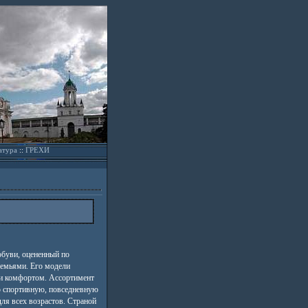
атура
::
ГРЕХИ
обуви, оцененный по
емьями. Его модели
 и комфортом. Ассортимент
 спортивную, повседневную
ля всех возрастов. Страной