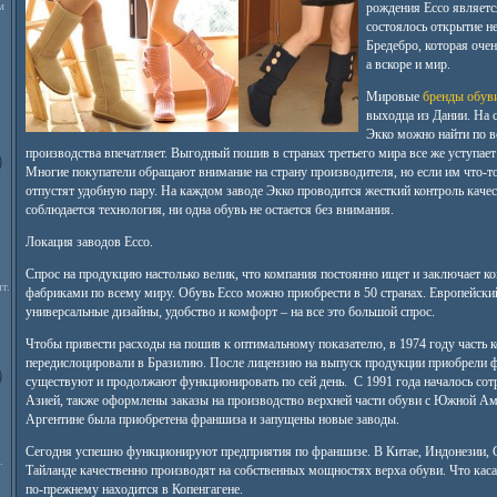
м
рождения Ecco являетс
состоялось открытие н
Бредебро, которая очен
а вскоре и мир.
Мировые
бренды обув
выходца из Дании. На 
Экко можно найти по в
производства впечатляет. Выгодный пошив в странах третьего мира все же уступае
Многие покупатели обращают внимание на страну производителя, но если им что-то
отпустят удобную пару. На каждом заводе Экко проводится жесткий контроль качес
соблюдается технология, ни одна обувь не остается без внимания.
Локация заводов Ecco.
Спрос на продукцию настолько велик, что компания постоянно ищет и заключает к
т.
фабриками по всему миру. Обувь Ecco можно приобрести в 50 странах. Европейский
универсальные дизайны, удобство и комфорт – на все это большой спрос.
Чтобы привести расходы на пошив к оптимальному показателю, в 1974 году часть 
передислоцировали в Бразилию. После лицензию на выпуск продукции приобрели 
существуют и продолжают функционировать по сей день. С 1991 года началось сот
Азией, также оформлены заказы на производство верхней части обуви с Южной Аме
Аргентине была приобретена франшиза и запущены новые заводы.
Сегодня успешно функционируют предприятия по франшизе. В Китае, Индонезии, 
.
Тайланде качественно производят на собственных мощностях верха обуви. Что каса
по-прежнему находится в Копенгагене.