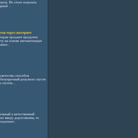
рты. Не стоит покупать
ркий ...
ов через интернет
оторые продают продукты
ту на основе автоматизации
циал...
оличество способов
безупречный результат спустя
 систем...
ельный и качественный
но ввиду дороговизны, то
едложит...