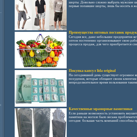
шорты. Довольно сложно выбрать мужские шо
первые попавшие шорты, лишь бы носить в жа
-
Преимущества оптовых поставок продукт
Сегодня все, даже небольшие предприятия к
оптом постепенно организовывают свою рабо
процесса продаж, для чего приобретается спе
Покупка капсул lida original
На сегодняшний день существует огромное к
похудения, которые обещают своим клиентам 
непродолжительное время пользования такими
о
Качественные мраморные памятники
Если раньше возможность установить внушит
памятник на могиле было весьма проблематич
сегодня большая часть компаний способны пр