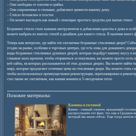
– Они свободны от плесени и грибка.
– Они современные и стильные, добавляют ценности вашему дому.
– Стекло безопасное и толстое.
– Он может выглядеть как новый с помощью простого средства для мытья стекол.
Безрамное стекло стало важным инструментом в добавлении красоты в дома и особ
можете выбрать из многих стилей и дизайнов для вашего стекла. В наличии много 
Теперь вам интересно, где найти эти элегантные безрамные стеклянные двери? Сейча
угодно на рынке, особенно в торговых центрах, где есть зоны для домашнего декора
виды безрамных стеклянных душевых дверей, которые подойдут вашему вкусу и ва
слишком мало времени, чтобы отправиться за покупками, вы можете просто сесть 
веб-сайты, на которых рассказывается об этих душевых дверях. Вы можете найти т
миру, которые предлагают отличные цены на стеклянные двери. Вы можете стать 
чтобы воспользоваться преимуществами реконструкции, перепланировки и реконстр
стал таким же элегантным, как ванная комната в 5-звездочном отеле.
Похожие материалы:
Камины в гостиной
Камин - главный элемент, придающий гостин
распространён тот факт, что еще в Среднем в
который мы знаем сейчас. Еще тогда жители е