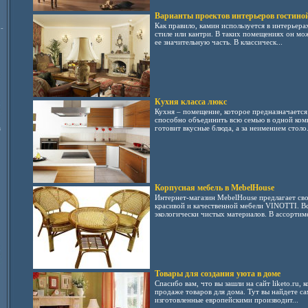
Варианты проектов интерьеров гостино
Как правило, камин используется в интерьера
-
стиле или кантри. В таких помещениях он мо
ее значительную часть. В классическ...
Кухня класса люкс
Кухня – помещение, которое предназначается 
способно объединить всю семью в одной комн
в
готовит вкусные блюда, а за неимением столо.
Корпусная мебель в MebelHouse
Интернет-магазин MebelHouse предлагает св
красивой и качественной мебели VINOTTI. Вс
экологически чистых материалов. В ассортиме
Товары для создания уюта в доме
Спасибо вам, что вы зашли на сайт liketo.ru,
продаже товаров для дома. Тут вы найдете с
изготовленные европейскими производит...