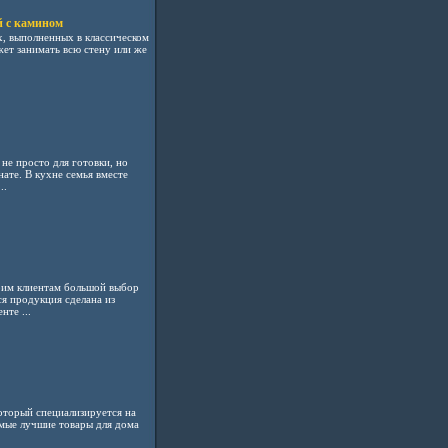
й с камином
х, выполненных в классическом
жет занимать всю стену или же
не просто для готовки, но
ате. В кухне семья вместе
..
оим клиентам большой выбор
я продукция сделана из
нте ...
 который специализируется на
амые лучшие товары для дома