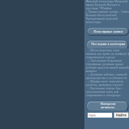
Женский монастырь Иверской
иконы Божией Матери в
урочище “Юзефин
.:
Православные храмы – Свято
Иоанно-Богословский
Хрещатицкий мужской
монастырь
Популярные записи
Последние в категории
.:
Шумозащитные окна:
тишина как право на комфорт 
современном городе
.:
Элегантные безрамные
стеклянные душевые двери
добавят красоты вашей ванной
комнате
.:
Душевые кабины с ванной:
преимущества и особенности
.:
Шкафы-купе: максимум
удобств, минимум хлопот!
.:
Настенная плитка Ape –
оригинальные идеи для
современного интерьера
Интересно
почитать: