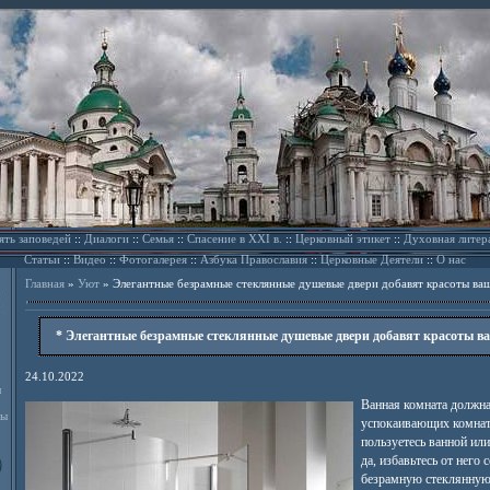
ять заповедей
::
Диалоги
::
Семья
::
Спасение в XXI в.
::
Церковный этикет
::
Духовная литер
Статьи
::
Видео
::
Фотогалерея
::
Азбука Православия
::
Церковные Деятели
::
О нас
Главная
»
Уют
»
Элегантные безрамные стеклянные душевые двери добавят красоты ва
* Элегантные безрамные стеклянные душевые двери добавят красоты в
24.10.2022
л
Ванная комната должна
ды
успокаивающих комнат
пользуетесь ванной или
да, избавьтесь от него 
безрамную стеклянную