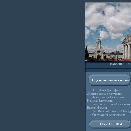
Новости
::
Дес
Поучения Святых отцов
.:
Прп. Авва Дорофей
Душеполезные поучения
.:
Из творений Святителя
Иоанна Златоуста
.:
Жемчуг духовный Состави
Вадим Фомин
.:
Свт. Василий Великий Бесе
.:
Как творить милостыню
ОТКРОВЕНИЯ