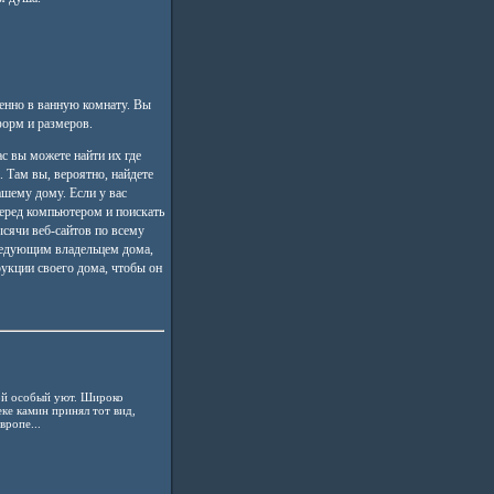
енно в ванную комнату. Вы
форм и размеров.
с вы можете найти их где
. Там вы, вероятно, найдете
шему дому. Если у вас
перед компьютером и поискать
ысячи веб-сайтов по всему
следующим владельцем дома,
укции своего дома, чтобы он
ой особый уют. Широко
еке камин принял тот вид,
вропе...