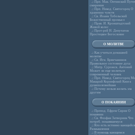
.:
Прп. Мак. Оптинский Путе
смирения
.:
Прп. Никод. Святогорец О
хранении чувств
.:
Св. Иоанн Тобольский
Божественный промысл
.:
Прав. И. Кронштадтский
Живой колос
.:
Прот-рей Н. Депутатов
Простецкое Богословие
О МОЛИТВЕ
.:
Как учиться домашней
молитве
.:
Св. Игн. Брянчанинов
Правильное состояние духа
.:
Митр. Сурожск. Антоний
Может ли еще молиться
современный человек
.:
Прп. Никод. Святогорец Ми
Макарий Коринфский Книга
душеполезнейшая
.:
Почему нельзя желать зла
другим
О ПОКАЯНИИ
.:
Препод. Ефрем Сирин О
покаянии
.:
Св. Феофан Затворник Что
потреб. покаявшемуся
.:
Кто есть истинно кающийся
Размышления
.:
В помощь кающимся