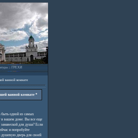
атура
::
ГРЕХИ
шей ванной комнате
ашей ванной комнате *
 быть одной из самых
 в вашем доме. Вы все еще
 занавеской для душа? Если
сейчас и попробуйте
 душевую дверь для своей