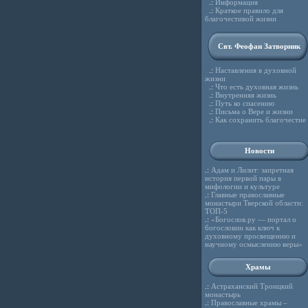
.:
Информация
.:
Краткое правило для
благочестивой жизни
Свт. Феофан Затворник
.:
Наставления в духовной
жизни
.:
Что есть духовная жизнь
.:
Внутренняя жизнь
.:
Путь ко спасению
.:
Письма о Вере и жизни
.:
Как сохранить благочестие
Новости
.:
Адам и Лилит: запретная
история первой пары в
мифологии и культуре
.:
Главные православные
монастыри Тверской области:
ТОП-5
.:
«Богослов.ру — портал о
богословии как ключ к
духовному просвещению и
научному осмыслению веры»
Храмы
.:
Астраханский Троицкий
монастырь
.:
Православные храмы –