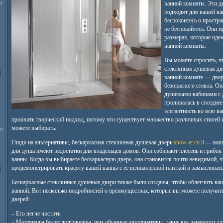
м
ванной комнаты. Эти дв
подходят для вашей ва
беспокоитесь о простр
не беспокойтесь. Они 
размерах, которые иде
ванной комнаты.
Вы можете спросить, чт
стеклянная душевая дв
ванной комнате — двер
безопасного стекла. О
душевыми кабинами с д
проливалась в соседне
элегантность во всю в
проявить творческий подход, потому что существует множество различных стилей и
можете выбирать.
т.
Глядя на альтернативы, бескаркасная стеклянная душевая дверь
show-er.co.il
— ваш 
для душа имеют недостатки для владельцев домов. Они собирают плесень и грибок
ванны. Когда вы выбираете бескаркасную дверь, она становится почти невидимой, ч
продемонстрировать красоту вашей ванны с ее великолепной плиткой и замысловат
Бескаркасные стеклянные душевые двери также были созданы, чтобы облегчить ва
ванной. Вот несколько подробностей о преимуществах, которые вы можете получит
дверей:
.
– Его легче чистить.
– Материалы более долговечны, чем обычные альтернативы, такие как занавески дл