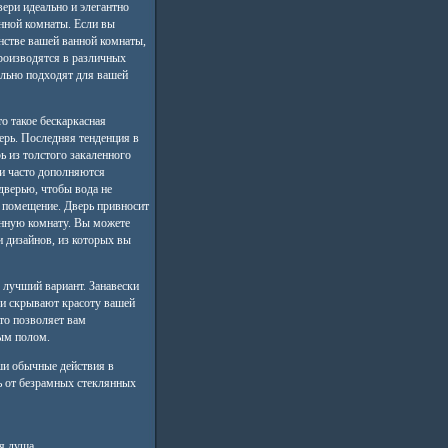
ери идеально и элегантно
нной комнаты. Если вы
анстве вашей ванной комнаты,
производятся в различных
ально подходят для вашей
о такое бескаркасная
ерь. Последняя тенденция в
ь из толстого закаленного
ни часто дополняются
верью, чтобы вода не
е помещение. Дверь привносит
анную комнату. Вы можете
 дизайнов, из которых вы
лучший вариант. Занавески
 и скрывают красоту вашей
то позволяет вам
ым полом.
ши обычные действия в
ь от безрамных стеклянных
я душа.