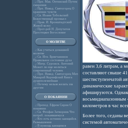
.:
Прп. Мак. Оптинский Путем
смирения
.:
Прп. Никод. Святогорец О
хранении чувств
.:
Св. Иоанн Тобольский
Божественный промысл
.:
Прав. И. Кронштадтский
Живой колос
.:
Прот-рей Н. Депутатов
Простецкое Богословие
О МОЛИТВЕ
.:
Как учиться домашней
молитве
.:
Св. Игн. Брянчанинов
Правильное состояние духа
.:
Митр. Сурожск. Антоний
равен 3,6 литрам, а
Может ли еще молиться
современный человек
составляют свыше 410
.:
Прп. Никод. Святогорец Мит.
Макарий Коринфский Книга
шестиступенчатой ав
душеполезнейшая
.:
Почему нельзя желать зла
динамические характ
другим
афишируются. Однако
О ПОКАЯНИИ
восьмидиапазонным «
километров в час всег
.:
Препод. Ефрем Сирин О
покаянии
.:
Св. Феофан Затворник Что
Более того, седаны в
потреб. покаявшемуся
.:
Кто есть истинно кающийся.
системой автоматичес
Размышления
.:
В помощь кающимся