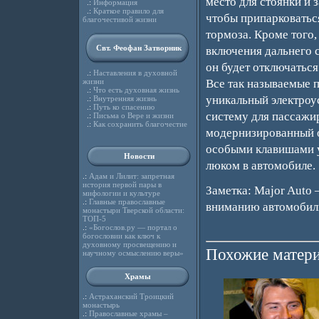
место для стоянки и 
.:
Информация
.:
Краткое правило для
чтобы припарковаться
благочестивой жизни
тормоза. Кроме того
Свт. Феофан Затворник
включения дальнего с
он будет отключаться
.:
Наставления в духовной
жизни
Все так называемые 
.:
Что есть духовная жизнь
уникальный электроу
.:
Внутренняя жизнь
.:
Путь ко спасению
систему для пассажир
.:
Письма о Вере и жизни
.:
Как сохранить благочестие
модернизированный о
особыми клавишами у
Новости
люком в автомобиле.
.:
Адам и Лилит: запретная
история первой пары в
Заметка: Major Auto
мифологии и культуре
.:
Главные православные
вниманию автомобили
монастыри Тверской области:
ТОП-5
.:
«Богослов.ру — портал о
богословии как ключ к
духовному просвещению и
Похожие матери
научному осмыслению веры»
Храмы
.:
Астраханский Троицкий
монастырь
.:
Православные храмы –