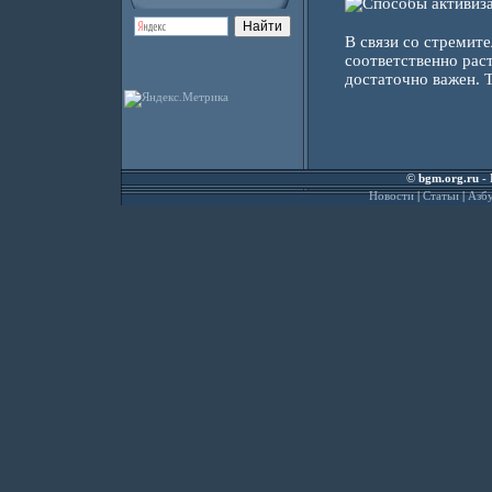
В связи со стремит
соответственно рас
достаточно важен. Т
©
bgm.org.ru
- 
Новости
|
Статьи
|
Азбу