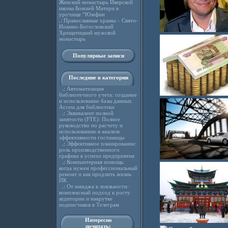
Женский монастырь Иверской
иконы Божией Матери в
урочище “Юзефин
.:
Православные храмы – Свято-
Иоанно-Богословский
Хрещатицкий мужской
монастырь
Популярные записи
Последние в категории
.:
Автоматизация
библиотечного учета: создание
и использование базы данных
Access для библиотеки
.:
Эквивалент полной
занятости (FTE): Полное
руководство по расчету и
использованию в анализе
эффективности гостиницы
.:
Эффективное планирование:
роль производственного
графика в успехе предприятия
.:
Компьютерная помощь:
когда нужен профессиональный
ремонт и как продлить жизнь
ПК
.:
От имиджа к лояльности:
комплексный подход к росту
аудитории и накрутке
подписчиков в Телеграм
Интересно
почитать: