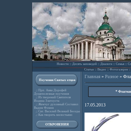
Новости
::
Десять заповедей
::
Диалоги
::
Семья
::
Сп
Статьи
::
Видео
::
Фотогалерея
:
Главная
»
Разное
»
Фла
Поучения Святых отцов
.:
Прп. Авва Дорофей
* Флагма
Душеполезные поучения
.:
Из творений Святителя
Иоанна Златоуста
.:
Жемчуг духовный Составил
17.05.2013
Вадим Фомин
.:
Свт. Василий Великий Беседы
.:
Как творить милостыню
ОТКРОВЕНИЯ