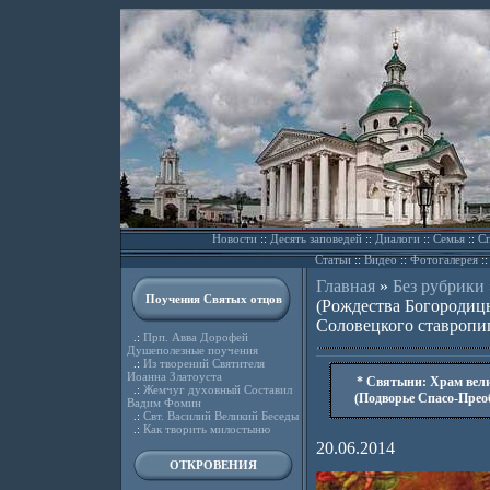
Новости
::
Десять заповедей
::
Диалоги
::
Семья
::
Сп
Статьи
::
Видео
::
Фотогалерея
:
Главная
»
Без рубрики
Поучения Святых отцов
(Рождества Богородиц
Соловецкого ставропи
.:
Прп. Авва Дорофей
Душеполезные поучения
.:
Из творений Святителя
Иоанна Златоуста
* Святыни: Храм вели
.:
Жемчуг духовный Составил
(Подворье Спасо-Прео
Вадим Фомин
.:
Свт. Василий Великий Беседы
.:
Как творить милостыню
20.06.2014
ОТКРОВЕНИЯ