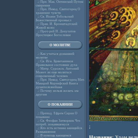
.:
Прп. Мак. Оптинский Путем
смирения
.:
Прп. Никод. Святогорец О
хранении чувств
.:
Св. Иоанн Тобольский
Божественный промысл
.:
Прав. И. Кронштадтский
Живой колос
.:
Прот-рей Н. Депутатов
Простецкое Богословие
О МОЛИТВЕ
.:
Как учиться домашней
молитве
.:
Св. Игн. Брянчанинов
Правильное состояние духа
.:
Митр. Сурожск. Антоний
Может ли еще молиться
современный человек
.:
Прп. Никод. Святогорец Мит.
Макарий Коринфский Книга
душеполезнейшая
.:
Почему нельзя желать зла
другим
О ПОКАЯНИИ
.:
Препод. Ефрем Сирин О
покаянии
.:
Св. Феофан Затворник Что
потреб. покаявшемуся
;
.:
Кто есть истинно кающийся.
Размышления
.:
В помощь кающимся
Название
: Храм вел