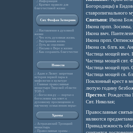
.:
Информация
.:
Краткое правило для
Богородицы) в Ендов
благочестивой жизни
ставропигиального м
Святыня
: Икона Бо
Свт. Феофан Затворник
Икона прпп. Зосимы,
.:
Наставления в духовной
Икона вмч. Пантелеи
жизни
.:
Что есть духовная жизнь
Икона прпп. Оптинск
.:
Внутренняя жизнь
.:
Путь ко спасению
Икона св. блгв. кн. 
.:
Письма о Вере и жизни
.:
Как сохранить благочестие
Частица мощей вмч. 
Частица мощей свт. 
Новости
Частица мощей прп. 
.:
Адам и Лилит: запретная
Частица мощей св. б
история первой пары в
Поклонный крест в м
мифологии и культуре
.:
Главные православные
лютую годину безбож
монастыри Тверской области:
ТОП-5
Престол
: Рождества
.:
«Богослов.ру — портал о
богословии как ключ к
Свт. Николая;
духовному просвещению и
научному осмыслению веры»
Православные святын
Храмы
являются предметами
.:
Астраханский Троицкий
Принадлежность объе
монастырь
.:
Православные храмы –
считается достоверн