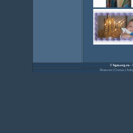
©
bgm.org.ru
- 
Новости
|
Статьи
|
Азбу