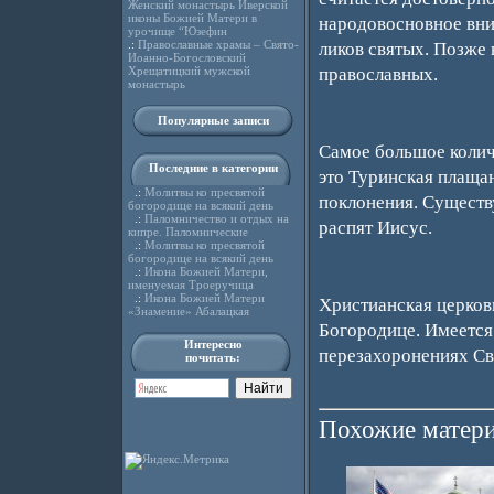
Женский монастырь Иверской
иконы Божией Матери в
народовосновное вни
урочище “Юзефин
.:
Православные храмы – Свято-
ликов святых. Позже
Иоанно-Богословский
Хрещатицкий мужской
православных.
монастырь
Популярные записи
Самое большое колич
Последние в категории
это Туринская плаща
.:
Молитвы ко пресвятой
поклонения. Существ
богородице на всякий день
.:
Паломничество и отдых на
распят Иисус.
кипре. Паломнические
.:
Молитвы ко пресвятой
богородице на всякий день
.:
Икона Божией Матери,
именуемая Троеручица
.:
Икона Божией Матери
Христианская церков
«Знамение» Абалацкая
Богородице. Имеется
Интересно
перезахоронениях Св
почитать:
Похожие матери