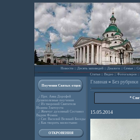
Новости
::
Десять заповедей
::
Диалоги
::
Семья
::
Сп
Статьи
::
Видео
::
Фотогалерея
:
Главная
»
Без рубрики
Поучения Святых отцов
.:
Прп. Авва Дорофей
* Свя
Душеполезные поучения
.:
Из творений Святителя
Иоанна Златоуста
.:
Жемчуг духовный Составил
15.05.2014
Вадим Фомин
.:
Свт. Василий Великий Беседы
.:
Как творить милостыню
ОТКРОВЕНИЯ