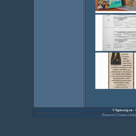
©
bgm.org.ru
- 
Новости
|
Статьи
|
Азбу