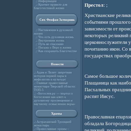
.:
Информация
Престол
: ;
.:
Краткое правило для
благочестивой жизни
Христианские реликви
Свт. Феофан Затворник
cобытиями прошлого.
зависимости от прои
.:
Наставления в духовной
жизни
некоторых реликвий 
.:
Что есть духовная жизнь
.:
Внутренняя жизнь
церковнослужители у
.:
Путь ко спасению
.:
Письма о Вере и жизни
почитанию икон. Со 
.:
Как сохранить благочестие
государствах приобр
Новости
.:
Адам и Лилит: запретная
Самое большое колич
история первой пары в
мифологии и культуре
Плащаница как наибо
.:
Главные православные
монастыри Тверской области:
Пасхальных праздник
ТОП-5
.:
«Богослов.ру — портал о
распят Иисус.
богословии как ключ к
духовному просвещению и
научному осмыслению веры»
Храмы
Православная епархи
.:
Астраханский Троицкий
обладала Богородица:
монастырь
.:
Православные храмы –
реликвий, полученны