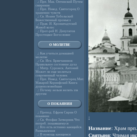
.:
Прп. Мак. Оптинский Путем
смирения
.:
Прп. Никод. Святогорец О
хранении чувств
.:
Св. Иоанн Тобольский
Божественный промысл
.:
Прав. И. Кронштадтский
Живой колос
.:
Прот-рей Н. Депутатов
Простецкое Богословие
О МОЛИТВЕ
.:
Как учиться домашней
молитве
.:
Св. Игн. Брянчанинов
Правильное состояние духа
.:
Митр. Сурожск. Антоний
Может ли еще молиться
современный человек
.:
Прп. Никод. Святогорец Мит.
Макарий Коринфский Книга
душеполезнейшая
.:
Почему нельзя желать зла
другим
О ПОКАЯНИИ
.:
Препод. Ефрем Сирин О
покаянии
;
.:
Св. Феофан Затворник Что
потреб. покаявшемуся
.:
Кто есть истинно кающийся.
Название
: Храм прп
Размышления
.:
В помощь кающимся
Святыня
: Чтимая ик