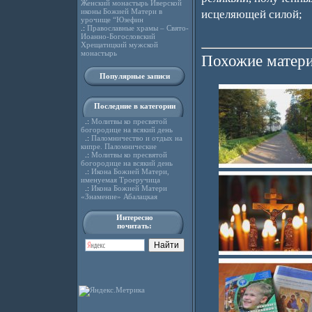
Женский монастырь Иверской
иконы Божией Матери в
исцеляющей силой;
урочище “Юзефин
.:
Православные храмы – Свято-
Иоанно-Богословский
Хрещатицкий мужской
монастырь
Похожие матери
Популярные записи
Последние в категории
.:
Молитвы ко пресвятой
богородице на всякий день
.:
Паломничество и отдых на
кипре. Паломнические
.:
Молитвы ко пресвятой
богородице на всякий день
.:
Икона Божией Матери,
именуемая Троеручица
.:
Икона Божией Матери
«Знамение» Абалацкая
Интересно
почитать: