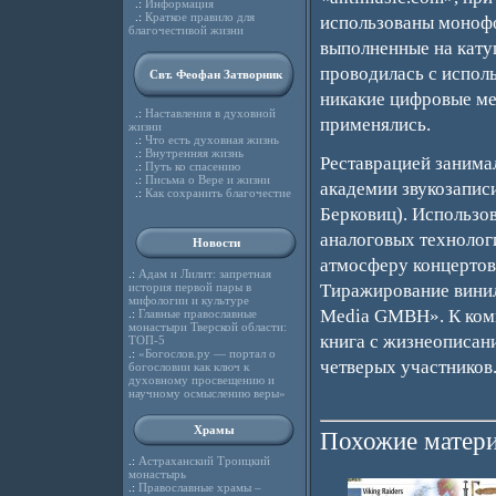
.:
Информация
.:
Краткое правило для
использованы монофо
благочестивой жизни
выполненные на кату
проводилась с испол
Свт. Феофан Затворник
никакие цифровые ме
.:
Наставления в духовной
применялись.
жизни
.:
Что есть духовная жизнь
.:
Внутренняя жизнь
Реставрацией занима
.:
Путь ко спасению
.:
Письма о Вере и жизни
академии звукозапис
.:
Как сохранить благочестие
Берковиц). Использо
аналоговых технолог
Новости
атмосферу концертов 
.:
Адам и Лилит: запретная
история первой пары в
Тиражирование винил
мифологии и культуре
Media GMBH». К комп
.:
Главные православные
монастыри Тверской области:
книга с жизнеописани
ТОП-5
.:
«Богослов.ру — портал о
четверых участников
богословии как ключ к
духовному просвещению и
научному осмыслению веры»
Храмы
Похожие матери
.:
Астраханский Троицкий
монастырь
.:
Православные храмы –