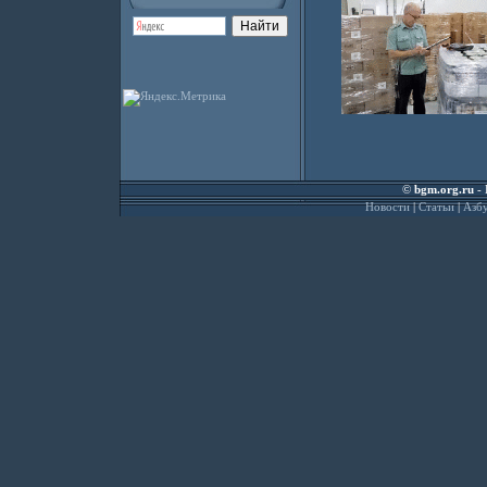
©
bgm.org.ru
- 
Новости
|
Статьи
|
Азбу