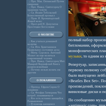
.:
Прп. Мак. Оптинский Путем
смирения
.:
Прп. Никод. Святогорец О
хранении чувств
.:
Св. Иоанн Тобольский
Божественный промысл
.:
Прав. И. Кронштадтский
Живой колос
.:
Прот-рей Н. Депутатов
Простецкое Богословие
О МОЛИТВЕ
полный набор произв
.:
Как учиться домашней
молитве
битломании, оформле
.:
Св. Игн. Брянчанинов
Правильное состояние духа
монофонических плас
.:
Митр. Сурожск. Антоний
Может ли еще молиться
музыки
, то одним из
современный человек
.:
Прп. Никод. Святогорец Мит.
Репертуар, записанн
Макарий Коринфский Книга
душеполезнейшая
первому полному соб
.:
Почему нельзя желать зла
другим
было выпущено лейбл
«Beatles Box Set». П
О ПОКАЯНИИ
произведений, поклон
.:
Препод. Ефрем Сирин О
покаянии
виниловые диски и по
.:
Св. Феофан Затворник Что
потреб. покаявшемуся
.:
Кто есть истинно кающийся.
По сообщению музык
Размышления
.:
В помощь кающимся
«antimusic.com», пр