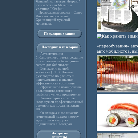
Женский монастырь Иверской
иконы Божией Матери в
урочище “Юзефин
.:
Православные храмы – Свято-
Иоанно-Богословский
Хрещатицкий мужской
монастырь
Популярные записи
«переобувания» авт
Последние в категории
автомобилистов, вып
.:
Автоматизация
библиотечного учета: создание
и использование базы данных
Access для библиотеки
.:
Эквивалент полной
занятости (FTE): Полное
руководство по расчету и
использованию в анализе
эффективности гостиницы
.:
Эффективное планирование:
роль производственного
графика в успехе предприятия
.:
Компьютерная помощь:
когда нужен профессиональный
ремонт и как продлить жизнь
ПК
.:
От имиджа к лояльности:
комплексный подход к росту
аудитории и накрутке
подписчиков в Телеграм
Интересно
почитать: