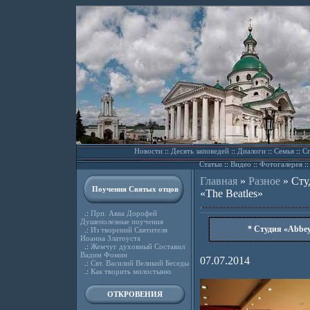
Новости
::
Десять заповедей
::
Диалоги
::
Семья
::
Сп
Статьи
::
Видео
::
Фотогалерея
:
Главная
»
Разное
»
Сту
Поучения Святых отцов
«The Beatles»
.:
Прп. Авва Дорофей
Душеполезные поучения
* Студия «Abbey
.:
Из творений Святителя
Иоанна Златоуста
.:
Жемчуг духовный Составил
Вадим Фомин
07.07.2014
.:
Свт. Василий Великий Беседы
.:
Как творить милостыню
ОТКРОВЕНИЯ