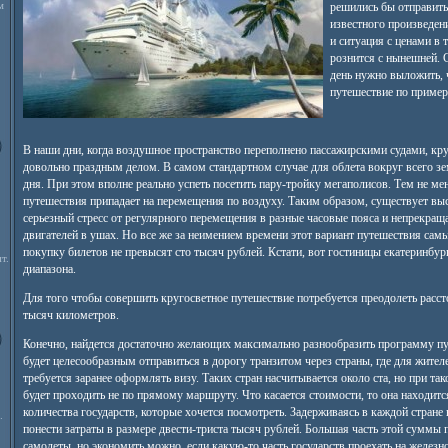
м
решились бы отправитьс
известного произведен
и ситуация с ценами в 
рознится с нынешней. 
день нужно выложить, 
путешествие по пример
В наши дни, когда воздушное пространство переполнено пассажирскими судами, кру
довольно праздным делом. В самом стандартном случае для облета вокруг всего зе
дня. При этом вполне реально успеть посетить пару-тройку мегаполисов. Тем не мен
путешествия припадает на перемещения по воздуху. Таким образом, существует выс
серьезный стресс от регулярного перемещения в разные часовые пояса и непрекра
двигателей в ушах. Но все же за неимением времени этот вариант путешествия сам
покупку билетов не превысят сто тысяч рублей. Кстати, вот гостиницы екатеринбур
т.
диапазона.
Для того чтобы совершить кругосветное путешествие потребуется преодолеть расст
тысяч километров.
Конечно, найдется достаточно желающих максимально разнообразить программу пу
будет целесообразным отправиться в дорогу транзитом через страны, где для жител
требуется заранее оформлять визу. Таких стран насчитывается около ста, но при та
будет проходить не по прямому маршруту. Что касается стоимости, то она находитс
количества государств, которые хочется посмотреть. Задерживаясь в каждой стране
.
понести затраты в размере двести-триста тысяч рублей. Большая часть этой суммы п
самолеты, но экономить можно, если какую-то часть государств проехать на желез