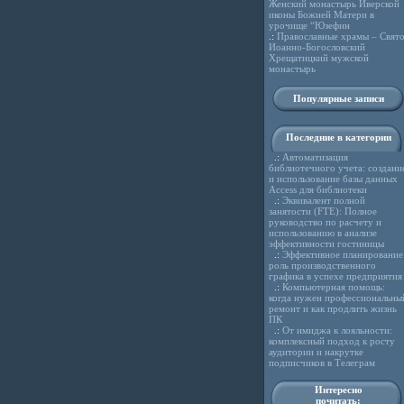
Женский монастырь Иверской
иконы Божией Матери в
урочище “Юзефин
.:
Православные храмы – Свято
Иоанно-Богословский
Хрещатицкий мужской
монастырь
Популярные записи
Последние в категории
.:
Автоматизация
библиотечного учета: создани
и использование базы данных
Access для библиотеки
.:
Эквивалент полной
занятости (FTE): Полное
руководство по расчету и
использованию в анализе
эффективности гостиницы
.:
Эффективное планирование
роль производственного
графика в успехе предприятия
.:
Компьютерная помощь:
когда нужен профессиональны
ремонт и как продлить жизнь
ПК
.:
От имиджа к лояльности:
комплексный подход к росту
аудитории и накрутке
подписчиков в Телеграм
Интересно
почитать: