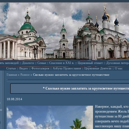
ять заповедей
::
Диалоги
::
Семья
::
Спасение в XXI в.
::
Церковный этикет
::
Духовная литер
Статьи
::
Видео
::
Фотогалерея
::
Азбука Православия
::
Церковные Деятели
::
О нас
Главная
»
Разное
»
Сколько нужно заплатить за кругосветное путешествие
* Сколько нужно заплатить за кругосветное путешеств
18.08.2014
л
Наверное, каждый, кто
ды
произведением Жюль В
путешествии за 80 дней,
совершить нечто подоб
населяющих нашу плане