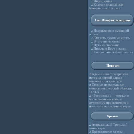
.:
Информация
.:
Краткое правило для
благочестивой жизни
Свт. Феофан Затворник
.:
Наставления в духовной
жизни
.:
Что есть духовная жизнь
.:
Внутренняя жизнь
.:
Путь ко спасению
.:
Письма о Вере и жизни
.:
Как сохранить благочестие
Новости
.:
Адам и Лилит: запретная
история первой пары в
мифологии и культуре
.:
Главные православные
монастыри Тверской области:
ТОП-5
.:
«Богослов.ру — портал о
богословии как ключ к
духовному просвещению и
научному осмыслению веры»
Храмы
.:
Астраханский Троицкий
монастырь
.:
Православные храмы –