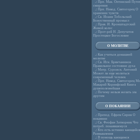
.:
Прп. Мак. Оптинский Путе
смирения
.:
Прп. Никод. Святогорец О
хранении чувств
.:
Св. Иоанн Тобольский
Божественный промысл
.:
Прав. И. Кронштадтский
Живой колос
.:
Прот-рей Н. Депутатов
Простецкое Богословие
О МОЛИТВЕ
.:
Как учиться домашней
молитве
.:
Св. Игн. Брянчанинов
Правильное состояние духа
.:
Митр. Сурожск. Антоний
Может ли еще молиться
современный человек
.:
Прп. Никод. Святогорец Ми
Макарий Коринфский Книга
душеполезнейшая
.:
Почему нельзя желать зла
другим
О ПОКАЯНИИ
.:
Препод. Ефрем Сирин О
покаянии
.:
Св. Феофан Затворник Что
потреб. покаявшемуся
.:
Кто есть истинно кающийся
Размышления
.:
В помощь кающимся