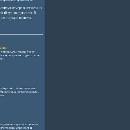
ронируя номера в нескольких
тный тур вокруг света. В
тных городов планеты.
ства
 для начала нужно будет
ут какие нужно подготовить
д...
риобретают всевозможные
ов которых является кальян.
че...
видетельствует о правах ее
значительно упрощает и