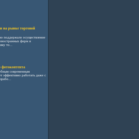
.
и на рынке торговой
тво поддержало осуществление
 иностранных фирм и
ку то...
 фотоконтента
добным современным
т эффективно работать даже с
рабо...