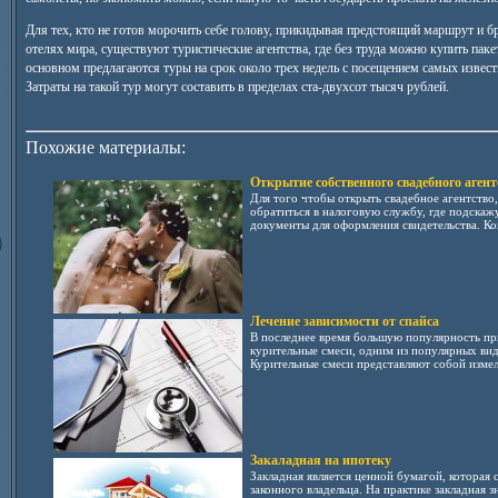
Для тех, кто не готов морочить себе голову, прикидывая предстоящий маршрут и б
отелях мира, существуют туристические агентства, где без труда можно купить паке
основном предлагаются туры на срок около трех недель с посещением самых извес
Затраты на такой тур могут составить в пределах ста-двухсот тысяч рублей.
Похожие материалы:
Открытие собственного свадебного агент
Для того чтобы открыть свадебное агентство,
обратиться в налоговую службу, где подскаж
документы для оформления свидетельства. Ког
Лечение зависимости от спайса
В последнее время большую популярность п
курительные смеси, одним из популярных вид
Курительные смеси представляют собой измель
Закаладная на ипотеку
Закладная является ценной бумагой, которая с
законного владельца. На практике закладная 