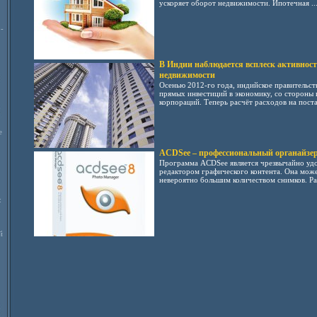
ускоряет оборот недвижимости. Ипотечная ..
-
В Индии наблюдается всплеск активност
недвижимости
Осенью 2012-го года, индийское правительс
прямых инвестиций в экономику, со стороны
корпораций. Теперь расчёт расходов на постав
е
ACDSee – профессиональный органайзер
Программа ACDSee является чрезвычайно у
редактором графического контента. Она може
невероятно большим количеством снимков. Раз
:
й