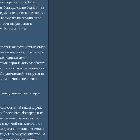
я в кругосветку. Герой
ия был далеко не бедным, да
те далекие времена несколько
Сколько же на сегодняшний
чтобы отправиться в
у Филеаса Фогга?
госветное путешествие стало
много шара хватит и четыре
ее, львиная доля
окая вероятность заработать
щающегося звука авиационных
ый приемлемый, а затраты на
га различного ценового
ояние длиной около сорока
тешествия. В таком случае
ей Российской Федерации не
ком варианте путешествие
я в прямой зависимости от
 на два дня, вполне возможно
ойдет на закупку билетов на
нодорожном транспорте.