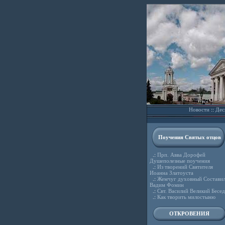
Новости
::
Дес
Поучения Святых отцов
.:
Прп. Авва Дорофей
Душеполезные поучения
.:
Из творений Святителя
Иоанна Златоуста
.:
Жемчуг духовный Состави
Вадим Фомин
.:
Свт. Василий Великий Бесе
.:
Как творить милостыню
ОТКРОВЕНИЯ