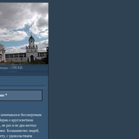
атура
::
ГРЕХИ
ие *
 зачитывался бессмертным
ерна о кругосветном
 не раз и не два мечтал
ное. Большинство людей,
ту, с удовольствием