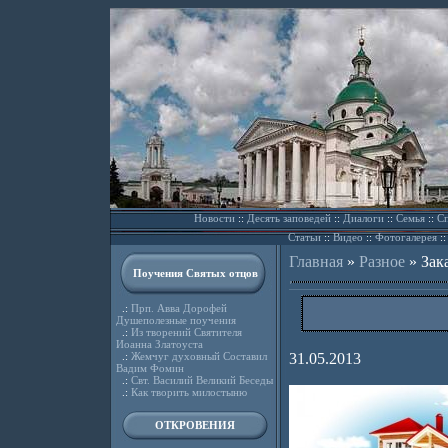
Новости
::
Десять заповедей
::
Диалоги
::
Семья
::
Сп
Статьи
::
Видео
::
Фотогалерея
:
Главная
»
Разное
»
Зак
Поучения Святых отцов
.:
Прп. Авва Дорофей
Душеполезные поучения
.:
Из творений Святителя
Иоанна Златоуста
.:
Жемчуг духовный Составил
31.05.2013
Вадим Фомин
.:
Свт. Василий Великий Беседы
.:
Как творить милостыню
ОТКРОВЕНИЯ