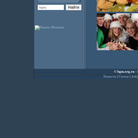
©
bgm.org.ru
- 
Новости
|
Статьи
|
Азбу