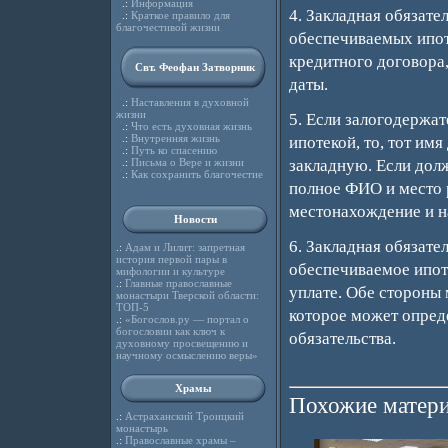
.:
Информация
4. Закладная обязате
.:
Краткое правило для
благочестивой жизни
обеспечиваемых ипоте
кредитного договора,
Свт. Феофан Затворник
даты.
.:
Наставления в духовной
жизни
5. Если залогодержат
.:
Что есть духовная жизнь
.:
Внутренняя жизнь
ипотекой, то, тот им
.:
Путь ко спасению
.:
Письма о Вере и жизни
закладную. Если долж
.:
Как сохранить благочестие
полное ФИО и место 
местонахождение и н
Новости
6. Закладная обязате
.:
Адам и Лилит: запретная
история первой пары в
обеспечиваемое ипоте
мифологии и культуре
.:
Главные православные
уплате. Обе стороны 
монастыри Тверской области:
ТОП-5
которое может опред
.:
«Богослов.ру — портал о
богословии как ключ к
обязательства.
духовному просвещению и
научному осмыслению веры»
Храмы
Похожие матери
.:
Астраханский Троицкий
монастырь
.:
Православные храмы –