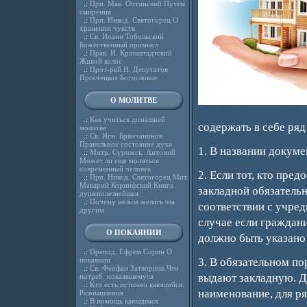
.:
Прп. Мак. Оптинский Путем
смирения
.:
Прп. Никод. Святогорец О
хранении чувств
.:
Св. Иоанн Тобольский
Божественный промысл
.:
Прав. И. Кронштадтский
Живой колос
.:
Прот-рей Н. Депутатов
Простецкое Богословие
О МОЛИТВЕ
.:
Как учиться домашней
содержать в себе ряд
молитве
.:
Св. Игн. Брянчанинов
Правильное состояние духа
1. В названии докуме
.:
Митр. Сурожск. Антоний
Может ли еще молиться
современный человек
2. Если тот, кто пред
.:
Прп. Никод. Святогорец Мит.
Макарий Коринфский Книга
закладной обязатель
душеполезнейшая
.:
Почему нельзя желать зла
соответствии с учре
другим
случае если граждани
О ПОКАЯНИИ
должно быть указано
.:
Препод. Ефрем Сирин О
покаянии
3. В обязательном по
.:
Св. Феофан Затворник Что
выдают закладную. Д
потреб. покаявшемуся
.:
Кто есть истинно кающийся.
наименование, для р
Размышления
.:
В помощь кающимся