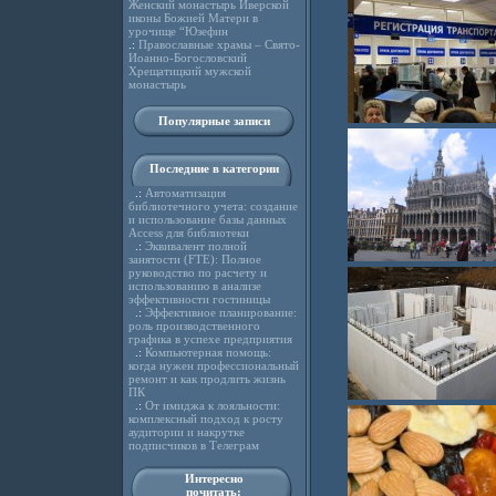
Женский монастырь Иверской
иконы Божией Матери в
урочище “Юзефин
.:
Православные храмы – Свято-
Иоанно-Богословский
Хрещатицкий мужской
монастырь
Популярные записи
Последние в категории
.:
Автоматизация
библиотечного учета: создание
и использование базы данных
Access для библиотеки
.:
Эквивалент полной
занятости (FTE): Полное
руководство по расчету и
использованию в анализе
эффективности гостиницы
.:
Эффективное планирование:
роль производственного
графика в успехе предприятия
.:
Компьютерная помощь:
когда нужен профессиональный
ремонт и как продлить жизнь
ПК
.:
От имиджа к лояльности:
комплексный подход к росту
аудитории и накрутке
подписчиков в Телеграм
Интересно
почитать: