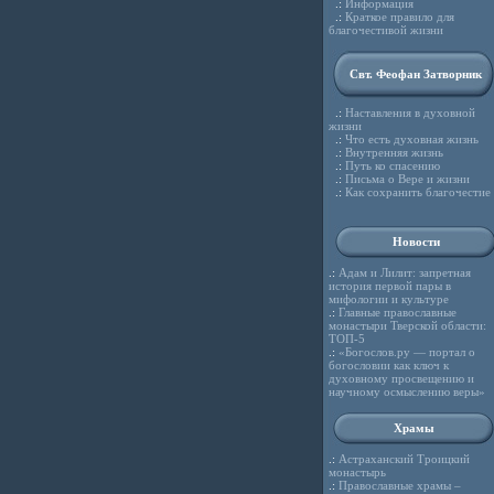
.:
Информация
.:
Краткое правило для
благочестивой жизни
Свт. Феофан Затворник
.:
Наставления в духовной
жизни
.:
Что есть духовная жизнь
.:
Внутренняя жизнь
.:
Путь ко спасению
.:
Письма о Вере и жизни
.:
Как сохранить благочестие
Новости
.:
Адам и Лилит: запретная
история первой пары в
мифологии и культуре
.:
Главные православные
монастыри Тверской области:
ТОП-5
.:
«Богослов.ру — портал о
богословии как ключ к
духовному просвещению и
научному осмыслению веры»
Храмы
.:
Астраханский Троицкий
монастырь
.:
Православные храмы –