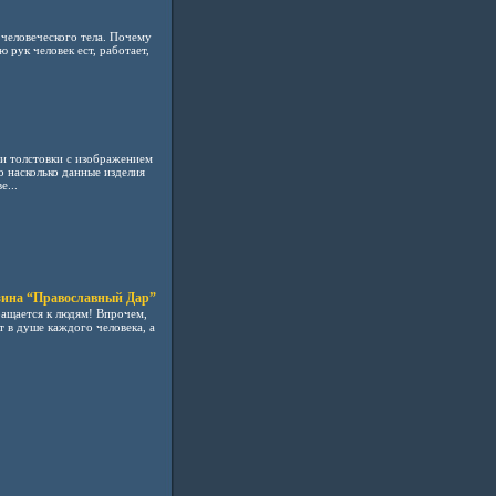
человеческого тела. Почему
рук человек ест, работает,
и толстовки с изображением
 насколько данные изделия
е...
зина “Православный Дар”
ращается к людям! Впрочем,
ет в душе каждого человека, а