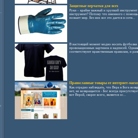
Защитные перчатки для всех
Руки – крайне важный и хрупкий инструмент 
-
инструмент? Потому что именного с помощью 
познает мир. Без них все это дается в сотн...
В настоящий момент модно носить футболки 
провокационных картинок и надписей. Однако
соответствуют нравственным правилам, и разв
Православные товары от интернет-мага
Как отрадно наблюдать, что Вера в Бога возв
нет, не возвращается - Бог всегда присутству
вот Верой, скорее всего, является ос...
о