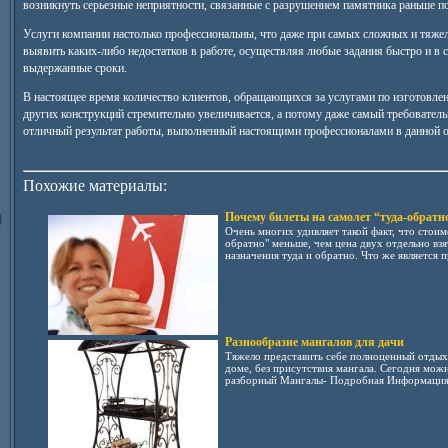
возникнуть серьезные неприятности, связанные с разрушением памятника раньше п
Услуги компании настолько профессиональны, что даже при самых сложных и тяжел
выявить каких-либо недостатков в работе, осуществляя любые задания быстро и в 
выдержанные сроки.
В настоящее время количество клиентов, обращающихся за услугами по изготовле
других конструкций стремительно увеличивается, а потому даже самый требовател
отличный результат работы, выполненный настоящими профессионалами в данной 
Похожие материалы:
Почему билеты на самолет “туда-обратн
Очень многих удивляет такой факт, что стоимо
обратно" меньше, чем цена двух отдельно взя
назначения туда и обратно. Что же является п
Разнообразие мангалов для дачи
Тяжело представить себе полноценный отдых 
доме, без присутствия мангала. Сегодня мож
разборный Мангалы- Подробная Информация 