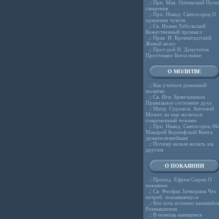
.:
Прп. Мак. Оптинский Путе
смирения
.:
Прп. Никод. Святогорец О
хранении чувств
.:
Св. Иоанн Тобольский
Божественный промысл
.:
Прав. И. Кронштадтский
Живой колос
.:
Прот-рей Н. Депутатов
Простецкое Богословие
О МОЛИТВЕ
.:
Как учиться домашней
молитве
.:
Св. Игн. Брянчанинов
Правильное состояние духа
.:
Митр. Сурожск. Антоний
Может ли еще молиться
современный человек
.:
Прп. Никод. Святогорец Ми
Макарий Коринфский Книга
душеполезнейшая
.:
Почему нельзя желать зла
другим
О ПОКАЯНИИ
.:
Препод. Ефрем Сирин О
покаянии
.:
Св. Феофан Затворник Что
потреб. покаявшемуся
.:
Кто есть истинно кающийся
Размышления
.:
В помощь кающимся