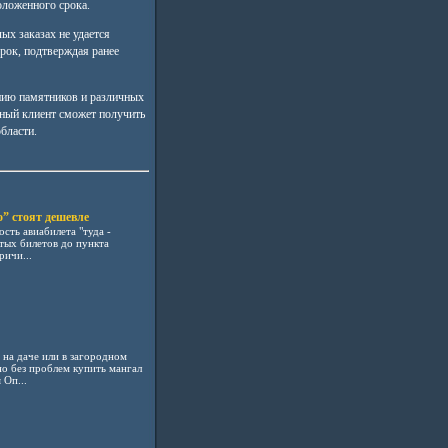
оложенного срока.
ых заказах не удается
срок, подтверждая ранее
нию памятников и различных
ьный клиент сможет получить
области.
о” стоят дешевле
сть авиабилета "туда -
тых билетов до пункта
ричи...
на даче или в загородном
но без проблем купить мангал
Оп...