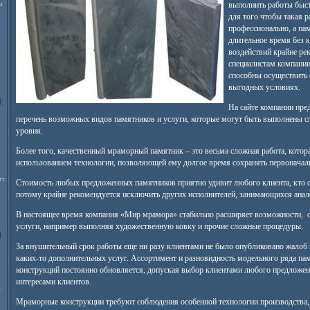
м
выполнить работы быст
для того чтобы такая 
профессионально, а па
длительное время без 
воздействий крайне ре
специалистам компани
способны осуществить 
выгодных условиях.
На сайте компании пре
перечень возможных видов памятников и услуги, которые могут быть выполнены с
уровня.
Более того, качественный мраморный памятник – это весьма сложная работа, котор
использованием технологии, позволяющей ему долгое время сохранять первоначал
т.
Стоимость любых предложенных памятников приятно удивит любого клиента, кто об
потому крайне рекомендуется исключить других исполнителей, занимающихся анал
В настоящее время компания «Мир мрамора» стабильно расширяет возможности, о
услуги, например выполняя художественную ковку и прочие сложные процедуры.
За внушительный срок работы еще ни разу клиентами не было опубликовано жалоб 
каких-то дополнительных услуг. Ассортимент и разновидность модельного ряда па
конструкций постоянно обновляется, допуская выбор клиентами любого предложенн
интересами клиентов.
.
Мраморные конструкции требуют соблюдения особенной технологии производства,