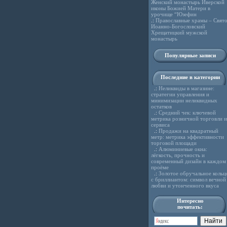
Женский монастырь Иверской
иконы Божией Матери в
урочище “Юзефин
.:
Православные храмы – Свято
Иоанно-Богословский
Хрещатицкий мужской
монастырь
Популярные записи
Последние в категории
.:
Неликвиды в магазине:
стратегии управления и
минимизации неликвидных
остатков
.:
Средний чек: ключевой
метрика розничной торговли и
сервиса
.:
Продажи на квадратный
метр: метрика эффективности
торговой площади
.:
Алюминиевые окна:
лёгкость, прочность и
современный дизайн в каждом
проёме
.:
Золотое обручальное кольц
с бриллиантом: символ вечной
любви и утонченного вкуса
Интересно
почитать: