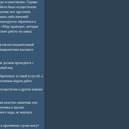
ро и качественно. Однако
работа была осуществлена
мятник мог простоять
каких-либо внешний
комендуется обратиться к
и «Мир мрамора», которые
свою работу на самых
дставлен внушительный
пециалистами высокого
ая должна проводится с
ьный вид.
ратиться за такой услугой, а
огичным видом работ.
существляя и другие важные
на качество памятник или
мятника и прочих
ого вида, не жертвуя
 в противном случае могут