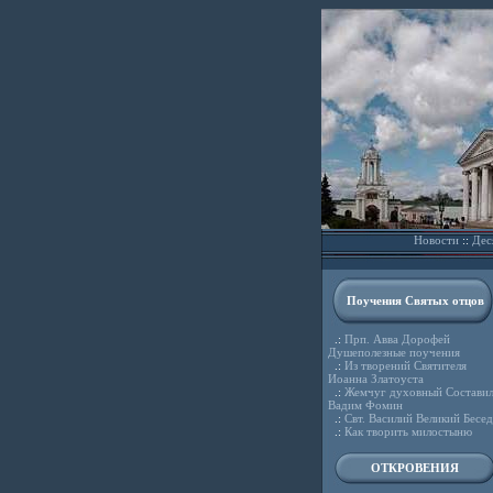
Новости
::
Дес
Поучения Святых отцов
.:
Прп. Авва Дорофей
Душеполезные поучения
.:
Из творений Святителя
Иоанна Златоуста
.:
Жемчуг духовный Состави
Вадим Фомин
.:
Свт. Василий Великий Бесе
.:
Как творить милостыню
ОТКРОВЕНИЯ