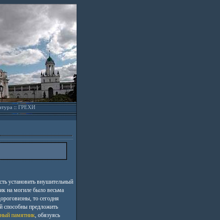
атура
::
ГРЕХИ
сть установить внушительный
ик на могиле было весьма
ороговизны, то сегодня
й способны предложить
ный памятник
, обязуясь