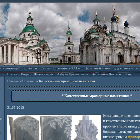
ять заповедей
::
Диалоги
::
Семья
::
Спасение в XXI в.
::
Церковный этикет
::
Духовная литер
Статьи
::
Видео
::
Фотогалерея
::
Азбука Православия
::
Церковные Деятели
::
О нас
Главная
»
Покупки
»
Качественные мраморные памятники
* Качественные мраморные памятники *
31.05.2015
л
Если раньше возможно
ды
и качественный памятн
проблематично ввиду д
большая часть компани
низкие цены на
мрамор