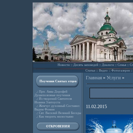
Новости
::
Десять заповедей
::
Диалоги
::
Семья
::
Сп
Статьи
::
Видео
::
Фотогалерея
:
Главная
»
Услуги
»
Поучения Святых отцов
.:
Прп. Авва Дорофей
Душеполезные поучения
.:
Из творений Святителя
Иоанна Златоуста
.:
Жемчуг духовный Составил
11.02.2015
Вадим Фомин
.:
Свт. Василий Великий Беседы
.:
Как творить милостыню
ОТКРОВЕНИЯ