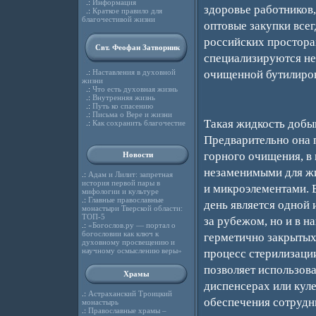
.:
Информация
здоровье работников
.:
Краткое правило для
благочестивой жизни
оптовые закупки все
российских простора
Свт. Феофан Затворник
специализируются неп
.:
Наставления в духовной
очищенной бутилиров
жизни
.:
Что есть духовная жизнь
.:
Внутренняя жизнь
.:
Путь ко спасению
.:
Письма о Вере и жизни
Такая жидкость добыв
.:
Как сохранить благочестие
Предварительно она 
горного очищения, в
Новости
незаменимыми для жи
.:
Адам и Лилит: запретная
история первой пары в
и микроэлементами. 
мифологии и культуре
.:
Главные православные
день является одной 
монастыри Тверской области:
ТОП-5
за рубежом, но и в н
.:
«Богослов.ру — портал о
богословии как ключ к
герметично закрытых
духовному просвещению и
научному осмыслению веры»
процесс стерилизаци
позволяет использов
Храмы
диспенсерах или куле
.:
Астраханский Троицкий
обеспечения сотрудни
монастырь
.:
Православные храмы –