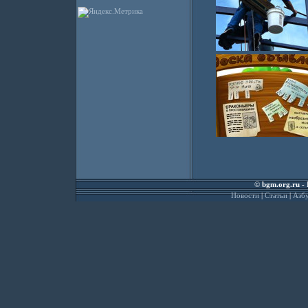
©
bgm.org.ru
- 
Новости
|
Статьи
|
Азбу