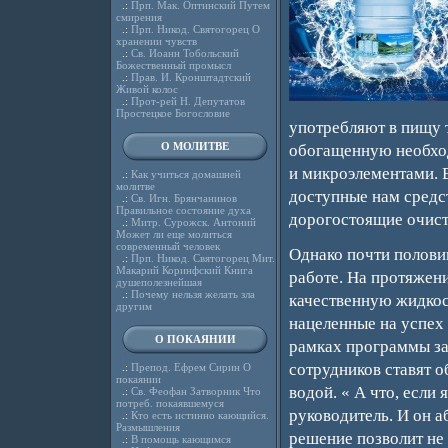
.:
Прп. Мак. Оптинский Путем
смирения
.:
Прп. Никод. Святогорец О
хранении чувств
.:
Св. Иоанн Тобольский
Божественный промысл
.:
Прав. И. Кронштадтский
Живой колос
.:
Прот-рей Н. Депутатов
Простецкое Богословие
употребляют в пищу 
О МОЛИТВЕ
обогащенную необхо
и микроэлементами. 
.:
Как учиться домашней
молитве
доступные нам средс
.:
Св. Игн. Брянчанинов
Правильное состояние духа
дорогостоящие очист
.:
Митр. Сурожск. Антоний
Может ли еще молиться
современный человек
Однако почти полови
.:
Прп. Никод. Святогорец Мит.
Макарий Коринфский Книга
работе. На протяжен
душеполезнейшая
.:
Почему нельзя желать зла
качественную жидкос
другим
нацеленные на успех 
О ПОКАЯНИИ
рамках программы за
сотрудников ставят о
.:
Препод. Ефрем Сирин О
покаянии
водой. « А что, если
.:
Св. Феофан Затворник Что
потреб. покаявшемуся
руководитель. И он а
.:
Кто есть истинно кающийся.
Размышления
решение позволит не
.:
В помощь кающимся