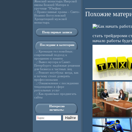
Женский монастырь Иверской
иконы Божией Матери в
урочище “Юзефин
.:
Православные храмы – Свято-
Похожие матери
Иоанно-Богословский
Хрещатицкий мужской
монастырь
Популярные записи
стать трейдероми с
начало работы буде
Последние в категории
.:
Кремация тел покойных:
современный подход к
прощанию и памяти
.:
Вывоз мусора в Санкт-
Петербурге: надёжные решения
для бизнеса и частных лиц
.:
Ремонт ноутбука: когда, как
и почему стоит доверять
профессионалам
.:
Ознакомление с последними
тенденциями в сфере
ритуальных услуг
.:
Как правильно продвигать
сайты
Интересно
почитать: