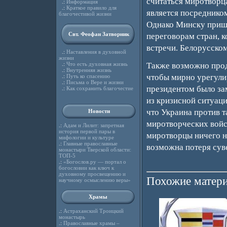
считаться миротворца
.:
Информация
.:
Краткое правило для
является посреднико
благочестивой жизни
Однако Минску пришл
Свт. Феофан Затворник
переговорам стран, 
встречи. Белорусском
.:
Наставления в духовной
жизни
.:
Что есть духовная жизнь
Также возможно прод
.:
Внутренняя жизнь
чтобы мирно урегули
.:
Путь ко спасению
.:
Письма о Вере и жизни
президентом было зам
.:
Как сохранить благочестие
из кризисной ситуаци
что Украина против т
Новости
миротворческих войс
.:
Адам и Лилит: запретная
история первой пары в
миротворцы ничего не
мифологии и культуре
.:
Главные православные
возможна потеря суве
монастыри Тверской области:
ТОП-5
.:
«Богослов.ру — портал о
богословии как ключ к
духовному просвещению и
Похожие матери
научному осмыслению веры»
Храмы
.:
Астраханский Троицкий
монастырь
.:
Православные храмы –