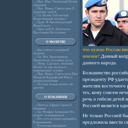
.:
Прп. Мак. Оптинский Путем
смирения
.:
Прп. Никод. Святогорец О
хранении чувств
.:
Св. Иоанн Тобольский
Божественный промысл
.:
Прав. И. Кронштадтский
Живой колос
.:
Прот-рей Н. Депутатов
Простецкое Богословие
О МОЛИТВЕ
что нужно России вв
.:
Как учиться домашней
молитве
мнение!
Данный вопро
.:
Св. Игн. Брянчанинов
Правильное состояние духа
данного народа.
.:
Митр. Сурожск. Антоний
Может ли еще молиться
современный человек
Большинство российс
.:
Прп. Никод. Святогорец Мит.
Макарий Коринфский Книга
президенту РФ удает
душеполезнейшая
.:
Почему нельзя желать зла
жителям восточного 
другим
тех, кому совсем нече
О ПОКАЯНИИ
речь о гибели детей 
Россией является од
.:
Препод. Ефрем Сирин О
покаянии
.:
Св. Феофан Затворник Что
Не только Россией бы
потреб. покаявшемуся
.:
Кто есть истинно кающийся.
предложила ввести с
Размышления
.:
В помощь кающимся