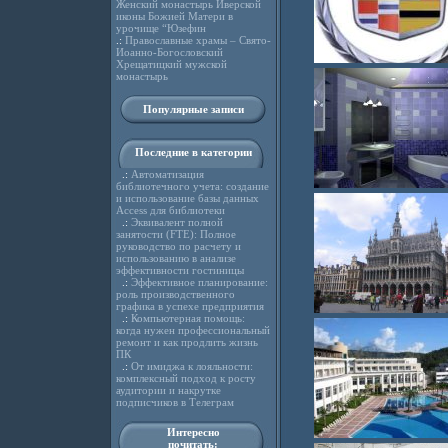
Женский монастырь Иверской
иконы Божией Матери в
урочище “Юзефин
.:
Православные храмы – Свято-
Иоанно-Богословский
Хрещатицкий мужской
монастырь
Популярные записи
Последние в категории
.:
Автоматизация
библиотечного учета: создание
и использование базы данных
Access для библиотеки
.:
Эквивалент полной
занятости (FTE): Полное
руководство по расчету и
использованию в анализе
эффективности гостиницы
.:
Эффективное планирование:
роль производственного
графика в успехе предприятия
.:
Компьютерная помощь:
когда нужен профессиональный
ремонт и как продлить жизнь
ПК
.:
От имиджа к лояльности:
комплексный подход к росту
аудитории и накрутке
подписчиков в Телеграм
Интересно
почитать: