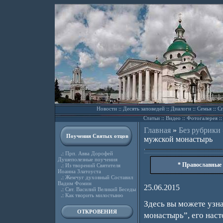
Новости
::
Десять заповедей
::
Диалоги
::
Семья
::
Сп
Статьи
::
Видео
::
Фотогалерея
:
Главная
»
Без рубрики
Поучения Святых отцов
мужской монастырь
.:
Прп. Авва Дорофей
Душеполезные поучения
* Православные
.:
Из творений Святителя
Иоанна Златоуста
.:
Жемчуг духовный Составил
Вадим Фомин
25.06.2015
.:
Свт. Василий Великий Беседы
.:
Как творить милостыню
Здесь вы можете узн
ОТКРОВЕНИЯ
монастырь”, его наст