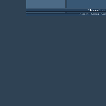
©
bgm.org.ru
- 
Новости
|
Статьи
|
Азбу