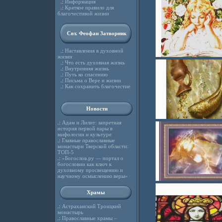
.:
Информация
.:
Краткое правило для
благочестивой жизни
Свт. Феофан Затворник
.:
Наставления в духовной
жизни
.:
Что есть духовная жизнь
.:
Внутренняя жизнь
.:
Путь ко спасению
.:
Письма о Вере и жизни
.:
Как сохранить благочестие
Новости
.:
Адам и Лилит: запретная
история первой пары в
мифологии и культуре
.:
Главные православные
монастыри Тверской области:
ТОП-5
.:
«Богослов.ру — портал о
богословии как ключ к
духовному просвещению и
научному осмыслению веры»
Храмы
.:
Астраханский Троицкий
монастырь
.:
Православные храмы –