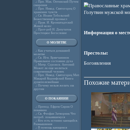
.:
Прп. Мак. Оптинский Путем
смирения
.:
Прп. Никод. Святогорец О
хранении чувств
.:
Св. Иоанн Тобольский
Божественный промысл
.:
Прав. И. Кронштадтский
Живой колос
.:
Прот-рей Н. Депутатов
Информация о мест
Простецкое Богословие
О МОЛИТВЕ
.:
Как учиться домашней
Престолы:
молитве
.:
Св. Игн. Брянчанинов
Правильное состояние духа
Богоявления
.:
Митр. Сурожск. Антоний
Может ли еще молиться
современный человек
.:
Прп. Никод. Святогорец Мит.
Макарий Коринфский Книга
Похожие матери
душеполезнейшая
.:
Почему нельзя желать зла
другим
О ПОКАЯНИИ
.:
Препод. Ефрем Сирин О
покаянии
.:
Св. Феофан Затворник Что
потреб. покаявшемуся
.:
Кто есть истинно кающийся.
Размышления
.:
В помощь кающимся