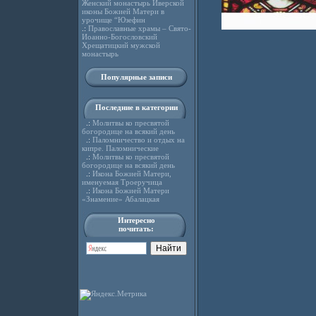
Женский монастырь Иверской
иконы Божией Матери в
урочище “Юзефин
.:
Православные храмы – Свято-
Иоанно-Богословский
Хрещатицкий мужской
монастырь
Популярные записи
Последние в категории
.:
Молитвы ко пресвятой
богородице на всякий день
.:
Паломничество и отдых на
кипре. Паломнические
.:
Молитвы ко пресвятой
богородице на всякий день
.:
Икона Божией Матери,
именуемая Троеручица
.:
Икона Божией Матери
«Знамение» Абалацкая
Интересно
почитать: