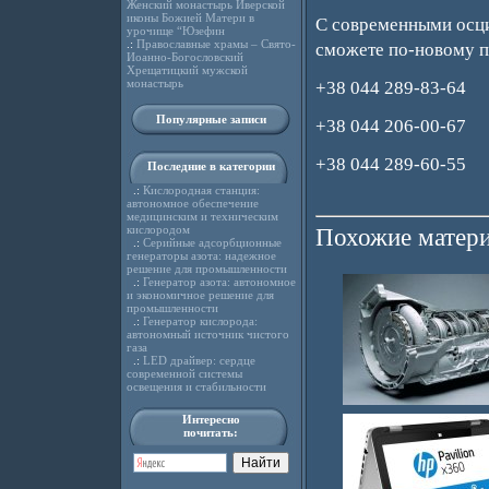
Женский монастырь Иверской
иконы Божией Матери в
С современными осци
урочище “Юзефин
.:
Православные храмы – Свято-
сможете по-новому по
Иоанно-Богословский
Хрещатицкий мужской
монастырь
+38 044 289-83-64
Популярные записи
+38 044 206-00-67
+38 044 289-60-55
Последние в категории
.:
Кислородная станция:
автономное обеспечение
медицинским и техническим
кислородом
Похожие матери
.:
Серийные адсорбционные
генераторы азота: надежное
решение для промышленности
.:
Генератор азота: автономное
и экономичное решение для
промышленности
.:
Генератор кислорода:
автономный источник чистого
газа
.:
LED драйвер: сердце
современной системы
освещения и стабильности
Интересно
почитать: