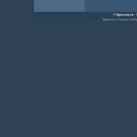
©
bgm.org.ru
- 
Новости
|
Статьи
|
Азбу