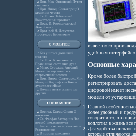
.:
Прп. Мак. Оптинский Путем
смирения
.:
Прп. Никод. Святогорец О
хранении чувств
.:
Св. Иоанн Тобольский
Божественный промысл
.:
Прав. И. Кронштадтский
Живой колос
.:
Прот-рей Н. Депутатов
Простецкое Богословие
О МОЛИТВЕ
известного производ
удобным интерфейсом,
.:
Как учиться домашней
молитве
.:
Св. Игн. Брянчанинов
Основные хара
Правильное состояние духа
.:
Митр. Сурожск. Антоний
Может ли еще молиться
современный человек
Кроме более быстрой 
.:
Прп. Никод. Святогорец Мит.
Макарий Коринфский Книга
регистрировать дост
душеполезнейшая
цифровой имеет неск
.:
Почему нельзя желать зла
другим
модели от устаревши
О ПОКАЯНИИ
Главной особенностью 
.:
Препод. Ефрем Сирин О
более удобный и прод
покаянии
говорит и то, что прои
.:
Св. Феофан Затворник Что
потреб. покаявшемуся
воплотил в жизнь все 
.:
Кто есть истинно кающийся.
Для удобства пользова
Размышления
.:
В помощь кающимся
которые отличаются ш