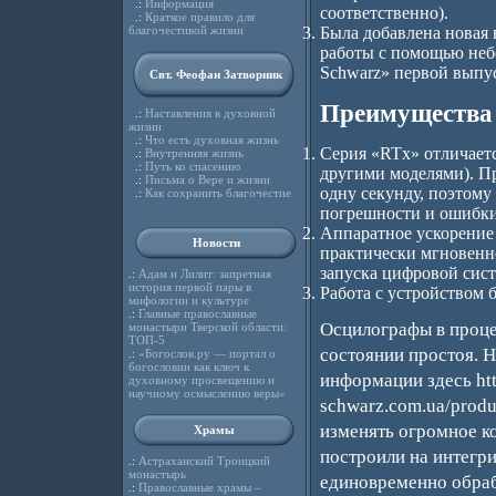
.:
Информация
соответственно).
.:
Краткое правило для
благочестивой жизни
Была добавлена новая
работы с помощью неб
Schwarz» первой выпу
Свт. Феофан Затворник
Преимущества
.:
Наставления в духовной
жизни
.:
Что есть духовная жизнь
Серия «RTx» отличаетс
.:
Внутренняя жизнь
.:
Путь ко спасению
другими моделями). П
.:
Письма о Вере и жизни
одну секунду, поэтому
.:
Как сохранить благочестие
погрешности и ошибки
Аппаратное ускорение 
Новости
практически мгновенн
запуска цифровой сис
.:
Адам и Лилит: запретная
история первой пары в
Работа с устройством 
мифологии и культуре
.:
Главные православные
Осцилографы в проце
монастыри Тверской области:
ТОП-5
состоянии простоя. 
.:
«Богослов.ру — портал о
богословии как ключ к
информации здесь htt
духовному просвещению и
научному осмыслению веры»
schwarz.com.ua/produ
изменять огромное ко
Храмы
построили на интегр
.:
Астраханский Троицкий
монастырь
единовременно обраб
.:
Православные храмы –