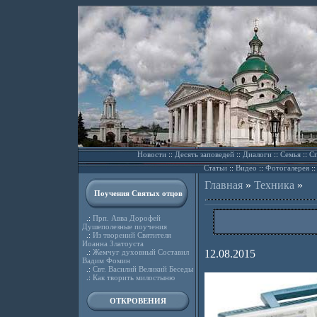
Новости
::
Десять заповедей
::
Диалоги
::
Семья
::
Сп
Статьи
::
Видео
::
Фотогалерея
:
Главная
»
Техника
»
Поучения Святых отцов
.:
Прп. Авва Дорофей
Душеполезные поучения
.:
Из творений Святителя
Иоанна Златоуста
.:
Жемчуг духовный Составил
12.08.2015
Вадим Фомин
.:
Свт. Василий Великий Беседы
.:
Как творить милостыню
ОТКРОВЕНИЯ