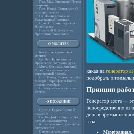
.:
Прп. Мак. Оптинский Путем
смирения
.:
Прп. Никод. Святогорец О
хранении чувств
.:
Св. Иоанн Тобольский
Божественный промысл
.:
Прав. И. Кронштадтский
Живой колос
.:
Прот-рей Н. Депутатов
Простецкое Богословие
О МОЛИТВЕ
.:
Как учиться домашней
молитве
.:
Св. Игн. Брянчанинов
Правильное состояние духа
.:
Митр. Сурожск. Антоний
Может ли еще молиться
какая на
генератор аз
современный человек
подобрать оптимальн
.:
Прп. Никод. Святогорец Мит.
Макарий Коринфский Книга
душеполезнейшая
Принцип работ
.:
Почему нельзя желать зла
другим
Генератор азота — эт
О ПОКАЯНИИ
непосредственно из 
.:
Препод. Ефрем Сирин О
покаянии
день в промышленнос
.:
Св. Феофан Затворник Что
потреб. покаявшемуся
газа:
.:
Кто есть истинно кающийся.
Размышления
.:
В помощь кающимся
Мембранная.