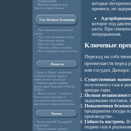
.:
Информация
которые беспрепят
.:
Краткое правило для
благочестивой жизни
примеси, но задер
Адсорбционна
Свт. Феофан Затворник
которое под давлен
азота. При снижени
.:
Наставления в духовной
жизни
непрерывным.
.:
Что есть духовная жизнь
.:
Внутренняя жизнь
Ключевые преи
.:
Путь ко спасению
.:
Письма о Вере и жизни
.:
Как сохранить благочестие
Переход на собствен
преимуществ перед р
Новости
или сосудах Дьюара:
.:
Адам и Лилит: запретная
история первой пары в
Существенная эконом
мифологии и культуре
.:
Главные православные
полученного газа в ра
монастыри Тверской области:
аренды тары.
ТОП-5
.:
«Богослов.ру — портал о
Полная независимост
богословии как ключ к
задержками поставок, 
духовному просвещению и
научному осмыслению веры»
Повышенная безопасн
предприятия сосуды по
Храмы
производстве.
Гибкость настроек.
Во
.:
Астраханский Троицкий
монастырь
подачи газа в реально
.:
Православные храмы –