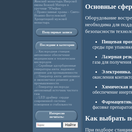
Женский монастырь Иверской
Основные сфе
иконы Божией Матери в
урочище “Юзефин
.:
Православные храмы – Свято-
Иоанно-Богословский
Оборудование востреб
Хрещатицкий мужской
монастырь
необходима для подд
безопасности технол
Популярные записи
Пищевая про
Последние в категории
среды при упаковке
.:
Кислородная станция:
автономное обеспечение
Лазерная резк
медицинским и техническим
газа для получения
кислородом
.:
Серийные адсорбционные
генераторы азота: надежное
Электроника.
решение для промышленности
.:
Генератор азота: автономное
окисления контакто
и экономичное решение для
промышленности
Химическая и
.:
Генератор кислорода:
автономный источник чистого
обеспечение инерт
газа
.:
LED драйвер: сердце
современной системы
Фармацевтик
освещения и стабильности
фасовке препаратов
Интересно
Как выбрать п
почитать:
При подборе станции