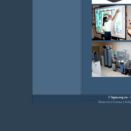
©
bgm.org.ru
- 
Новости
|
Статьи
|
Азбу