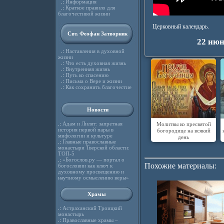
.:
Информация
.:
Краткое правило для
благочестивой жизни
Церковный календарь.
Свт. Феофан Затворник
22 июн
.:
Наставления в духовной
жизни
.:
Что есть духовная жизнь
.:
Внутренняя жизнь
.:
Путь ко спасению
.:
Письма о Вере и жизни
.:
Как сохранить благочестие
Новости
.:
Адам и Лилит: запретная
Молитвы ко пресвятой
история первой пары в
богородице на всякий
мифологии и культуре
день
.:
Главные православные
монастыри Тверской области:
ТОП-5
.:
«Богослов.ру — портал о
Похожие материалы:
богословии как ключ к
духовному просвещению и
научному осмыслению веры»
Храмы
.:
Астраханский Троицкий
монастырь
.:
Православные храмы –