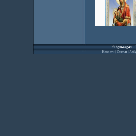
©
bgm.org.ru
- 
Новости
|
Статьи
|
Азбу