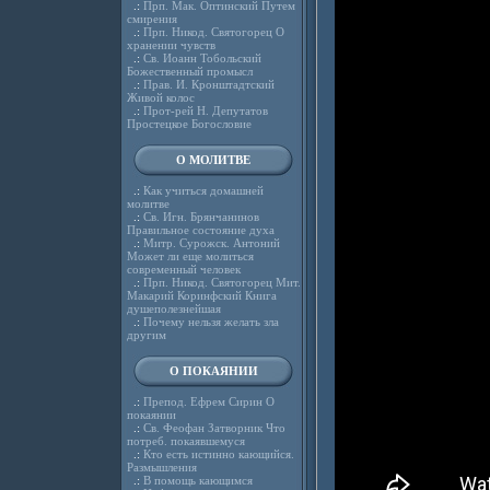
.:
Прп. Мак. Оптинский Путем
смирения
.:
Прп. Никод. Святогорец О
хранении чувств
.:
Св. Иоанн Тобольский
Божественный промысл
.:
Прав. И. Кронштадтский
Живой колос
.:
Прот-рей Н. Депутатов
Простецкое Богословие
О МОЛИТВЕ
.:
Как учиться домашней
молитве
.:
Св. Игн. Брянчанинов
Правильное состояние духа
.:
Митр. Сурожск. Антоний
Может ли еще молиться
современный человек
.:
Прп. Никод. Святогорец Мит.
Макарий Коринфский Книга
душеполезнейшая
.:
Почему нельзя желать зла
другим
О ПОКАЯНИИ
.:
Препод. Ефрем Сирин О
покаянии
.:
Св. Феофан Затворник Что
потреб. покаявшемуся
.:
Кто есть истинно кающийся.
Размышления
.:
В помощь кающимся