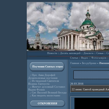
Новости
::
Десять заповедей
::
Диалоги
::
Семья
::
Сп
Статьи
::
Видео
::
Фотогалерея
:
Главная
»
Без рубрики
»
Именины
Поучения Святых отцов
.:
Прп. Авва Дорофей
Душеполезные поучения
.:
Из творений Святителя
Иоанна Златоуста
26.03.2016
.:
Жемчуг духовный Составил
22 июня. Святой праведный Ал
Вадим Фомин
.:
Свт. Василий Великий Беседы
.:
Как творить милостыню
ОТКРОВЕНИЯ