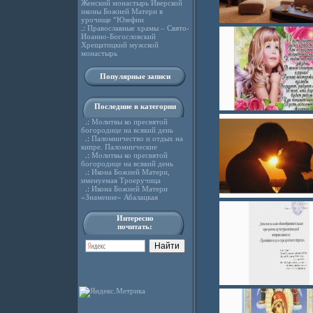
Женский монастырь Иверской
иконы Божией Матери в
урочище “Юзефин
.:
Православные храмы – Свято-
Иоанно-Богословский
Хрещатицкий мужской
монастырь
Популярные записи
Последние в категории
.:
Молитвы ко пресвятой
богородице на всякий день
.:
Паломничество и отдых на
кипре. Паломнические
.:
Молитвы ко пресвятой
богородице на всякий день
.:
Икона Божией Матери,
именуемая Троеручица
.:
Икона Божией Матери
«Знамение» Абалацкая
Интересно
почитать: