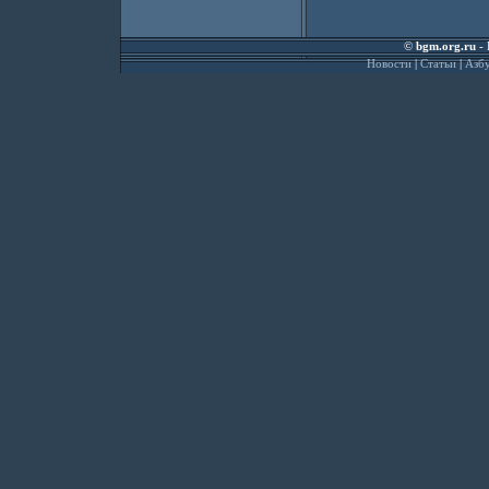
©
bgm.org.ru
- 
Новости
|
Статьи
|
Азбу