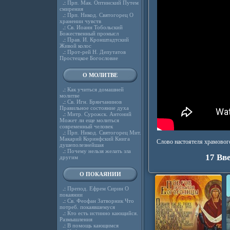
.:
Прп. Мак. Оптинский Путем
смирения
.:
Прп. Никод. Святогорец О
хранении чувств
.:
Св. Иоанн Тобольский
Божественный промысл
.:
Прав. И. Кронштадтский
Живой колос
.:
Прот-рей Н. Депутатов
Простецкое Богословие
О МОЛИТВЕ
.:
Как учиться домашней
молитве
.:
Св. Игн. Брянчанинов
Правильное состояние духа
.:
Митр. Сурожск. Антоний
Может ли еще молиться
современный человек
.:
Прп. Никод. Святогорец Мит.
Макарий Коринфский Книга
Слово настоятеля храмового
душеполезнейшая
.:
Почему нельзя желать зла
17 Вв
другим
О ПОКАЯНИИ
.:
Препод. Ефрем Сирин О
покаянии
.:
Св. Феофан Затворник Что
потреб. покаявшемуся
.:
Кто есть истинно кающийся.
Размышления
.:
В помощь кающимся