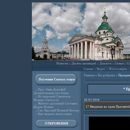
Новости
::
Десять заповедей
::
Диалоги
::
Семья
::
Сп
Статьи
::
Видео
::
Фотогалерея
:
Главная
»
Без рубрики
»
Праздни
Поучения Святых отцов
* П
.:
Прп. Авва Дорофей
Душеполезные поучения
.:
Из творений Святителя
Иоанна Златоуста
26.03.2016
.:
Жемчуг духовный Составил
17 Введение во храм Пресвято
Вадим Фомин
.:
Свт. Василий Великий Беседы
.:
Как творить милостыню
ОТКРОВЕНИЯ