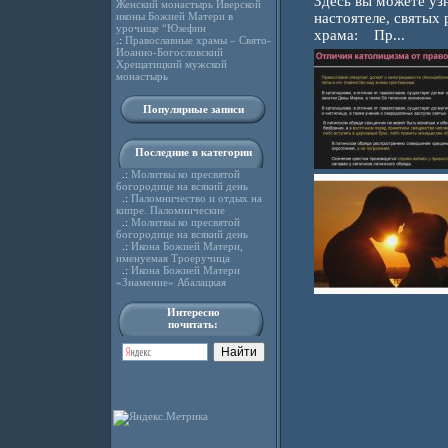
Здесь вы можете уз
Женский монастырь Иверской
настоятеле, святых
иконы Божией Матери в
урочище “Юзефин
храма: Пр...
.:
Православные храмы – Свято-
Иоанно-Богословский
Хрещатицкий мужской
монастырь
Популярные записи
Последние в категории
.:
Молитвы ко пресвятой
богородице на всякий день
.:
Паломничество и отдых на
кипре. Паломнические
.:
Молитвы ко пресвятой
богородице на всякий день
.:
Икона Божией Матери,
именуемая Троеручица
.:
Икона Божией Матери
«Знамение» Абалацкая
Интересно
почитать: