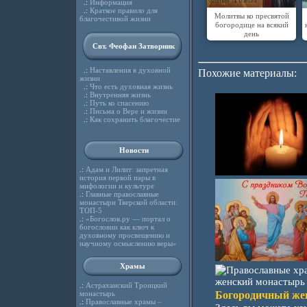
.:
Информация
.:
Краткое правило для
Молитвы ко пресвятой
благочестивой жизни
богородице на всякий
день
Свт. Феофан Затворник
.:
Наставления в духовной
Похожие материалы:
жизни
.:
Что есть духовная жизнь
.:
Внутренняя жизнь
.:
Путь ко спасению
.:
Письма о Вере и жизни
.:
Как сохранить благочестие
Новости
.:
Адам и Лилит: запретная
история первой пары в
мифологии и культуре
.:
Главные православные
монастыри Тверской области:
ТОП-5
.:
«Богослов.ру — портал о
богословии как ключ к
духовному просвещению и
научному осмыслению веры»
Храмы
.:
Астраханский Троицкий
Богородичный же
монастырь
.:
Православные храмы –