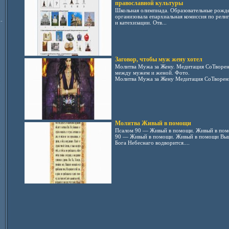
православной культуры
Школьная олимпиада. Образовательные рожде
организовала епархиальная комиссия по рел
-
и катехизации. Отв...
Заговор, чтобы муж жену хотел
Молитва Мужа за Жену. Медитация СоТворени
между мужем и женой. Фото.
Молитва Мужа за Жену Медитация СоТворени
Молитва Живый в помощи
Псалом 90 — Живый в помощи. Живый в пом
90 — Живый в помощи. Живый в помощи Выш
Бога Небеснаго водворится....