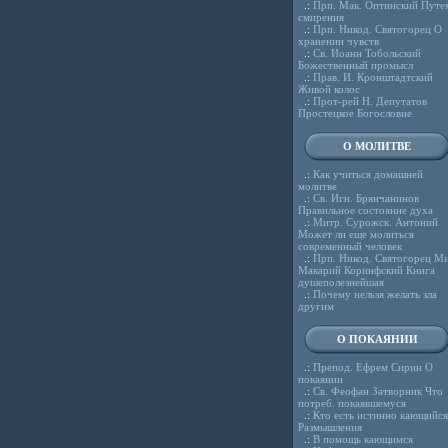
.:
Прп. Мак. Оптинский Путе
смирения
.:
Прп. Никод. Святогорец О
хранении чувств
.:
Св. Иоанн Тобольский
Божественный промысл
.:
Прав. И. Кронштадтский
Живой колос
.:
Прот-рей Н. Депутатов
Простецкое Богословие
О МОЛИТВЕ
.:
Как учиться домашней
молитве
.:
Св. Игн. Брянчанинов
Правильное состояние духа
.:
Митр. Сурожск. Антоний
Может ли еще молиться
современный человек
.:
Прп. Никод. Святогорец Ми
Макарий Коринфский Книга
душеполезнейшая
.:
Почему нельзя желать зла
другим
О ПОКАЯНИИ
.:
Препод. Ефрем Сирин О
покаянии
.:
Св. Феофан Затворник Что
потреб. покаявшемуся
.:
Кто есть истинно кающийся
Размышления
.:
В помощь кающимся