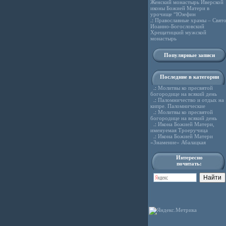
Женский монастырь Иверской
иконы Божией Матери в
урочище “Юзефин
.:
Православные храмы – Свято
Иоанно-Богословский
Хрещатицкий мужской
монастырь
Популярные записи
Последние в категории
.:
Молитвы ко пресвятой
богородице на всякий день
.:
Паломничество и отдых на
кипре. Паломнические
.:
Молитвы ко пресвятой
богородице на всякий день
.:
Икона Божией Матери,
именуемая Троеручица
.:
Икона Божией Матери
«Знамение» Абалацкая
Интересно
почитать: