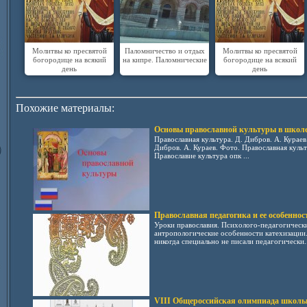
Молитвы ко пресвятой
Паломничество и отдых
Молитвы ко пресвятой
богородице на всякий
на кипре. Паломнические
богородице на всякий
день
день
Похожие материалы:
Основы православной культуры в школ
Православная культура. Д. Дибров. А. Кураев
Дибров. А. Кураев. Фото. Православная культ
Православие культура опк ...
Православная педагогика и ее особеннос
Уроки православия. Психолого-педагогически
антропологические особенности катехизации
никогда специально не писали педагогически..
VIII Общероссийская олимпиада школь