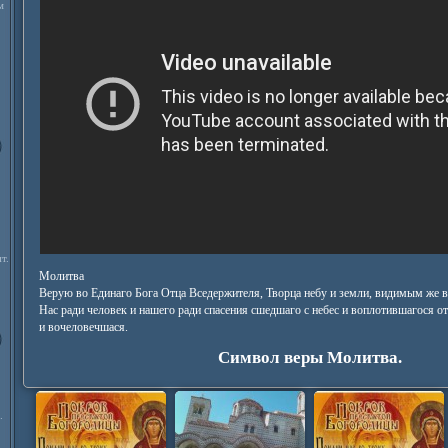
м
т.
Молитва
Верую во Единаго Бога Отца Вседержителя, Творца небу и земли, видимым же 
Нас ради человек и нашего ради спасения сшедшаго с небес и воплотившагося о
и вочеловечшася.
Символ веры Молитва.
.