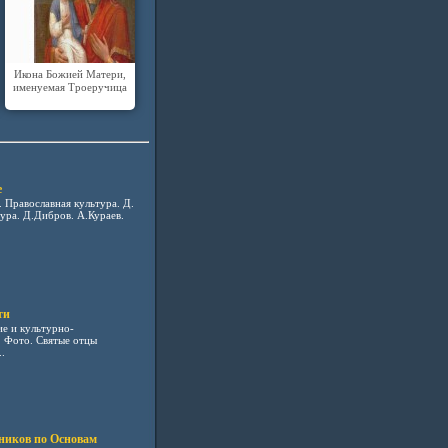
Икона Божией Матери,
именуемая Троеручица
е
. Православная культура. Д.
ура. Д.Дибров. А.Кураев.
ти
е и культурно-
. Фото. Святые отцы
.
ников по Основам