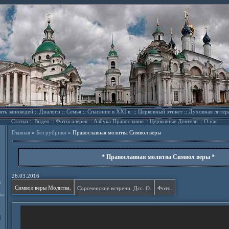
ять заповедей
::
Диалоги
::
Семья
::
Спасение в XXI в.
::
Церковный этикет
::
Духовная литер
Статьи
::
Видео
::
Фотогалерея
::
Азбука Православия
::
Церковные Деятели
::
О нас
Главная
»
Без рубрики
»
Православная молитва Символ веры
* Православная молитва Символ веры *
26.03.2016
л
Символ веры Молитва.
Сороченские встречи. Дсс. О.
Фото.
ды