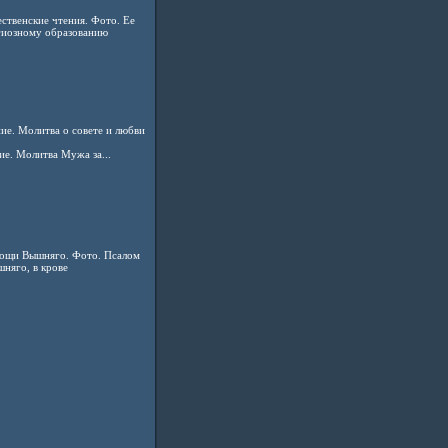
ственские чтения. Фото. Ее
игиозному образованию
е. Молитва о совете и любви
е. Молитва Мужа за...
ощи Вышняго. Фото. Псалом
няго, в крове