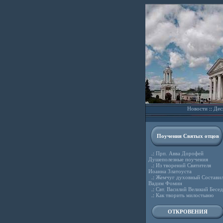
Новости
::
Дес
Поучения Святых отцов
.:
Прп. Авва Дорофей
Душеполезные поучения
.:
Из творений Святителя
Иоанна Златоуста
.:
Жемчуг духовный Состави
Вадим Фомин
.:
Свт. Василий Великий Бесе
.:
Как творить милостыню
ОТКРОВЕНИЯ