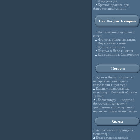
.:
Информация
.:
Краткое правило для
благочестивой жизни
Свт. Феофан Затворник
.:
Наставления в духовной
жизни
.:
Что есть духовная жизнь
.:
Внутренняя жизнь
.:
Путь ко спасению
.:
Письма о Вере и жизни
.:
Как сохранить благочестие
Новости
.:
Адам и Лилит: запретная
история первой пары в
мифологии и культуре
.:
Главные православные
монастыри Тверской области:
ТОП-5
.:
«Богослов.ру — портал о
богословии как ключ к
духовному просвещению и
научному осмыслению веры»
Храмы
.:
Астраханский Троицкий
монастырь
.:
Православные храмы –