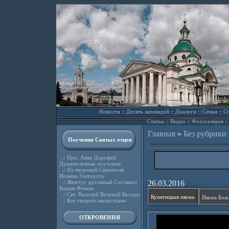
Новости
::
Десять заповедей
::
Диалоги
::
Семья
::
Сп
Статьи
::
Видео
::
Фотогалерея
:
Главная
»
Без рубрики
Поучения Святых отцов
.:
Прп. Авва Дорофей
Душеполезные поучения
.:
Из творений Святителя
Иоанна Златоуста
.:
Жемчуг духовный Составил
26.03.2016
Вадим Фомин
.:
Свт. Василий Великий Беседы
Купятицкая икона.
Икона Бож
.:
Как творить милостыню
ОТКРОВЕНИЯ