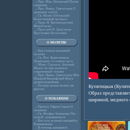
.:
Прп. Мак. Оптинский Путем
смирения
.:
Прп. Никод. Святогорец О
хранении чувств
.:
Св. Иоанн Тобольский
Божественный промысл
.:
Прав. И. Кронштадтский
Живой колос
.:
Прот-рей Н. Депутатов
Простецкое Богословие
О МОЛИТВЕ
.:
Как учиться домашней
молитве
.:
Св. Игн. Брянчанинов
Правильное состояние духа
.:
Митр. Сурожск. Антоний
Может ли еще молиться
современный человек
.:
Прп. Никод. Святогорец Мит.
Макарий Коринфский Книга
душеполезнейшая
.:
Почему нельзя желать зла
Купятицкая (Купят
другим
Образ представляет
О ПОКАЯНИИ
шириной, медного 
.:
Препод. Ефрем Сирин О
покаянии
.:
Св. Феофан Затворник Что
потреб. покаявшемуся
.:
Кто есть истинно кающийся.
Размышления
.:
В помощь кающимся