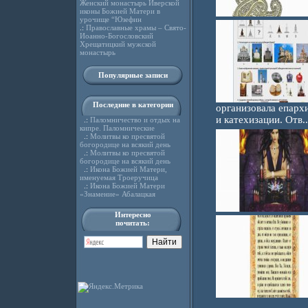
Женский монастырь Иверской
иконы Божией Матери в
урочище “Юзефин
.:
Православные храмы – Свято-
Иоанно-Богословский
Хрещатицкий мужской
монастырь
Популярные записи
Последние в категории
организовала епарх
и катехизации. Отв..
.:
Паломничество и отдых на
кипре. Паломнические
.:
Молитвы ко пресвятой
богородице на всякий день
.:
Молитвы ко пресвятой
богородице на всякий день
.:
Икона Божией Матери,
именуемая Троеручица
.:
Икона Божией Матери
«Знамение» Абалацкая
Интересно
почитать: