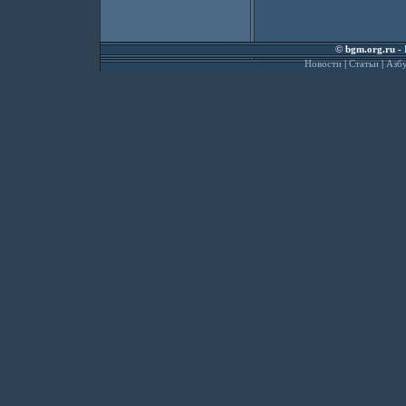
©
bgm.org.ru
- 
Новости
|
Статьи
|
Азбу