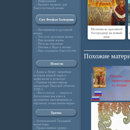
.:
Информация
.:
Краткое правило для
благочестивой жизни
Свт. Феофан Затворник
Молитвы ко пресвятой
.:
Наставления в духовной
богородице на всякий
жизни
день
.:
Что есть духовная жизнь
.:
Внутренняя жизнь
.:
Путь ко спасению
.:
Письма о Вере и жизни
.:
Как сохранить благочестие
Похожие матери
Новости
.:
Адам и Лилит: запретная
история первой пары в
мифологии и культуре
.:
Главные православные
монастыри Тверской области:
ТОП-5
.:
«Богослов.ру — портал о
богословии как ключ к
духовному просвещению и
научному осмыслению веры»
Храмы
.:
Астраханский Троицкий
монастырь
.:
Православные храмы –