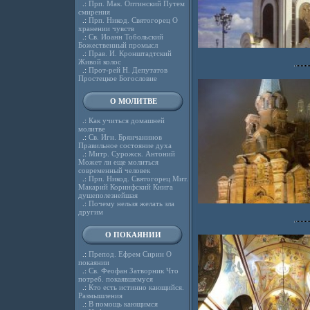
.:
Прп. Мак. Оптинский Путем
смирения
.:
Прп. Никод. Святогорец О
хранении чувств
.:
Св. Иоанн Тобольский
Божественный промысл
.:
Прав. И. Кронштадтский
Живой колос
.:
Прот-рей Н. Депутатов
Простецкое Богословие
О МОЛИТВЕ
.:
Как учиться домашней
молитве
.:
Св. Игн. Брянчанинов
Правильное состояние духа
.:
Митр. Сурожск. Антоний
Может ли еще молиться
современный человек
.:
Прп. Никод. Святогорец Мит.
Макарий Коринфский Книга
душеполезнейшая
.:
Почему нельзя желать зла
другим
О ПОКАЯНИИ
.:
Препод. Ефрем Сирин О
покаянии
.:
Св. Феофан Затворник Что
потреб. покаявшемуся
.:
Кто есть истинно кающийся.
Размышления
.:
В помощь кающимся