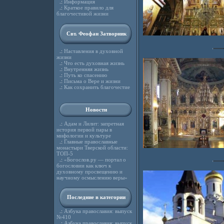
.:
Информация
.:
Краткое правило для
благочестивой жизни
Свт. Феофан Затворник
.:
Наставления в духовной
жизни
.:
Что есть духовная жизнь
.:
Внутренняя жизнь
.:
Путь ко спасению
.:
Письма о Вере и жизни
.:
Как сохранить благочестие
Новости
.:
Адам и Лилит: запретная
история первой пары в
мифологии и культуре
.:
Главные православные
монастыри Тверской области:
ТОП-5
.:
«Богослов.ру — портал о
богословии как ключ к
духовному просвещению и
научному осмыслению веры»
Последние в категории
.:
Азбука православия: выпуск
№410
.:
Азбука православия: выпуск