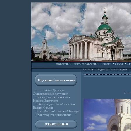
Новости
::
Десять заповедей
::
Диалоги
::
Семья
::
Сп
Статьи
::
Видео
::
Фотогалерея
::
Поучения Святых отцов
.:
Прп. Авва Дорофей
Душеполезные поучения
.:
Из творений Святителя
Иоанна Златоуста
.:
Жемчуг духовный Составил
Вадим Фомин
.:
Свт. Василий Великий Беседы
.:
Как творить милостыню
ОТКРОВЕНИЯ