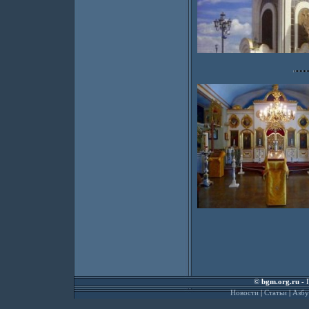
©
bgm.org.ru
- 
Новости
|
Статьи
|
Азбу