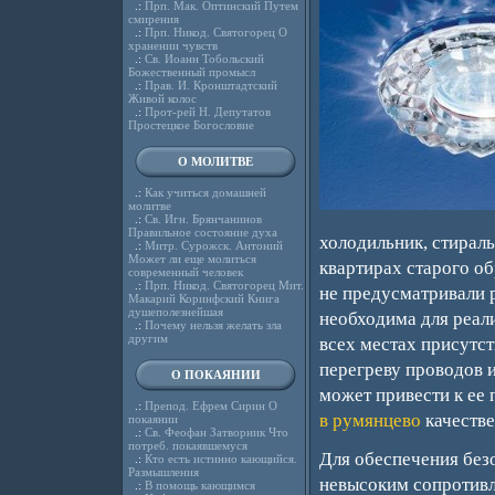
.:
Прп. Мак. Оптинский Путем
смирения
.:
Прп. Никод. Святогорец О
хранении чувств
.:
Св. Иоанн Тобольский
Божественный промысл
.:
Прав. И. Кронштадтский
Живой колос
.:
Прот-рей Н. Депутатов
Простецкое Богословие
О МОЛИТВЕ
.:
Как учиться домашней
молитве
.:
Св. Игн. Брянчанинов
Правильное состояние духа
холодильник, стираль
.:
Митр. Сурожск. Антоний
Может ли еще молиться
квартирах старого об
современный человек
.:
Прп. Никод. Святогорец Мит.
не предусматривали 
Макарий Коринфский Книга
душеполезнейшая
необходима для реали
.:
Почему нельзя желать зла
другим
всех местах присутст
перегреву проводов и
О ПОКАЯНИИ
может привести к ее 
.:
Препод. Ефрем Сирин О
в румянцево
качестве
покаянии
.:
Св. Феофан Затворник Что
потреб. покаявшемуся
Для обеспечения без
.:
Кто есть истинно кающийся.
Размышления
невысоким сопротивл
.:
В помощь кающимся