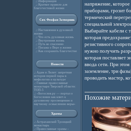
.:
Информация
напряжение, которое
.:
Краткое правило для
благочестивой жизни
приборами, грозит б
термический перегре
Свт. Феофан Затворник
специальной электро
.:
Наставления в духовной
Выбирайте кабели с 
жизни
которая предохраняет
.:
Что есть духовная жизнь
.:
Внутренняя жизнь
резистивного сопроти
.:
Путь ко спасению
.:
Письма о Вере и жизни
нужно получить разр
.:
Как сохранить благочестие
которая поставляет 
ввода сети. При этом
Новости
заземление, три фазы
.:
Адам и Лилит: запретная
история первой пары в
проводить мастер, ко
мифологии и культуре
.:
Главные православные
монастыри Тверской области:
ТОП-5
.:
«Богослов.ру — портал о
Похожие матери
богословии как ключ к
духовному просвещению и
научному осмыслению веры»
Храмы
.:
Астраханский Троицкий
монастырь
.:
Православные храмы –