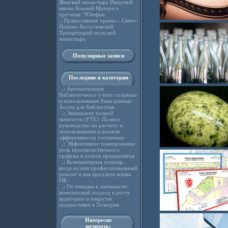
Женский монастырь Иверской
иконы Божией Матери в
урочище “Юзефин
.:
Православные храмы – Свято-
Иоанно-Богословский
Хрещатицкий мужской
монастырь
Популярные записи
Последние в категории
.:
Автоматизация
библиотечного учета: создание
и использование базы данных
Access для библиотеки
.:
Эквивалент полной
занятости (FTE): Полное
руководство по расчету и
использованию в анализе
эффективности гостиницы
.:
Эффективное планирование:
роль производственного
графика в успехе предприятия
.:
Компьютерная помощь:
когда нужен профессиональный
ремонт и как продлить жизнь
ПК
.:
От имиджа к лояльности:
комплексный подход к росту
аудитории и накрутке
подписчиков в Телеграм
Интересно
почитать: