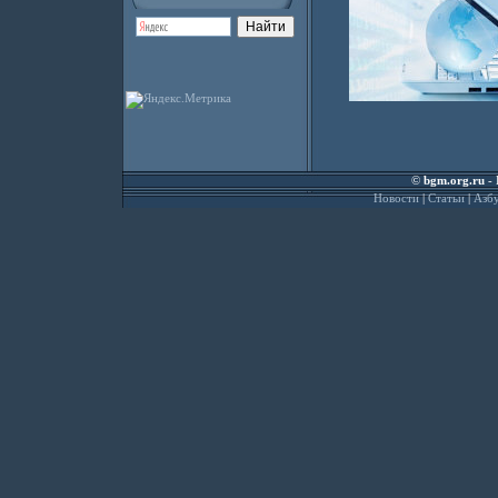
©
bgm.org.ru
- 
Новости
|
Статьи
|
Азбу