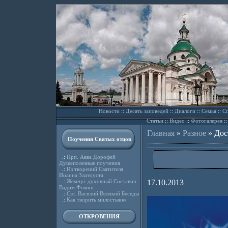
Новости
::
Десять заповедей
::
Диалоги
::
Семья
::
Сп
Статьи
::
Видео
::
Фотогалерея
:
Главная
»
Разное
»
Дос
Поучения Святых отцов
.:
Прп. Авва Дорофей
Душеполезные поучения
.:
Из творений Святителя
Иоанна Златоуста
.:
Жемчуг духовный Составил
17.10.2013
Вадим Фомин
.:
Свт. Василий Великий Беседы
.:
Как творить милостыню
ОТКРОВЕНИЯ