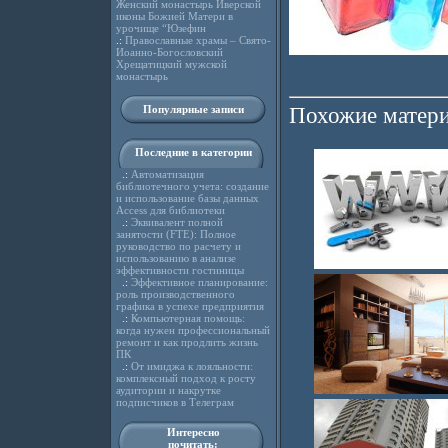
Женский монастырь Иверской
иконы Божией Матери в
урочище “Юзефин
.:
Православные храмы – Свято-
Иоанно-Богословский
Хрещатицкий мужской
монастырь
Популярные записи
Похожие матери
Последние в категории
.:
Автоматизация
библиотечного учета: создание
и использование базы данных
Access для библиотеки
.:
Эквивалент полной
занятости (FTE): Полное
руководство по расчету и
использованию в анализе
эффективности гостиницы
.:
Эффективное планирование:
роль производственного
графика в успехе предприятия
.:
Компьютерная помощь:
когда нужен профессиональный
ремонт и как продлить жизнь
ПК
.:
От имиджа к лояльности:
комплексный подход к росту
аудитории и накрутке
подписчиков в Телеграм
Интересно
почитать: