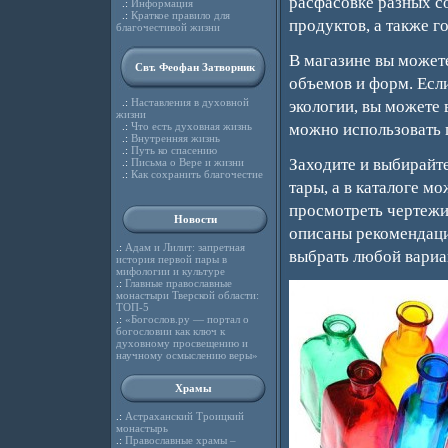
расфасовке разных с
.:
Информация
.:
Краткое правило для
продуктов, а также г
благочестивой жизни
В магазине вы можете
Свт. Феофан Затворник
объемов и форм. Есл
.:
Наставления в духовной
экологии, вы можете в
жизни
.:
Что есть духовная жизнь
можно использовать п
.:
Внутренняя жизнь
.:
Путь ко спасению
Заходите и выбирайт
.:
Письма о Вере и жизни
.:
Как сохранить благочестие
тары, а в каталоге м
просмотреть чертежи 
Новости
описаны рекомендаци
.:
Адам и Лилит: запретная
выбрать любой вариан
история первой пары в
мифологии и культуре
.:
Главные православные
монастыри Тверской области:
ТОП-5
.:
«Богослов.ру — портал о
богословии как ключ к
духовному просвещению и
научному осмыслению веры»
Храмы
.:
Астраханский Троицкий
монастырь
.:
Православные храмы –