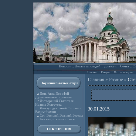
Новости
::
Десять заповедей
::
Диалоги
::
Семья
::
Сп
Статьи
::
Видео
::
Фотогалерея
:
Главная
»
Разное
»
Сте
Поучения Святых отцов
.:
Прп. Авва Дорофей
Душеполезные поучения
.:
Из творений Святителя
Иоанна Златоуста
.:
Жемчуг духовный Составил
30.01.2015
Вадим Фомин
.:
Свт. Василий Великий Беседы
.:
Как творить милостыню
ОТКРОВЕНИЯ