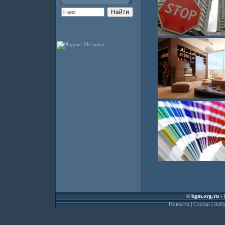
©
bgm.org.ru
- 
Новости
|
Статьи
|
Азбу