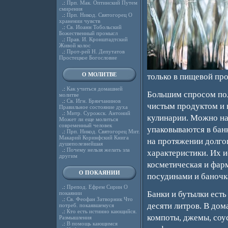
.:
Прп. Мак. Оптинский Путем
смирения
.:
Прп. Никод. Святогорец О
хранении чувств
.:
Св. Иоанн Тобольский
Божественный промысл
.:
Прав. И. Кронштадтский
Живой колос
.:
Прот-рей Н. Депутатов
Простецкое Богословие
О МОЛИТВЕ
только в пищевой пр
.:
Как учиться домашней
Большим спросом пол
молитве
.:
Св. Игн. Брянчанинов
чистым продуктом и 
Правильное состояние духа
.:
Митр. Сурожск. Антоний
кулинарии. Можно на
Может ли еще молиться
современный человек
упаковываются в банк
.:
Прп. Никод. Святогорец Мит.
Макарий Коринфский Книга
на протяжении долго
душеполезнейшая
.:
Почему нельзя желать зла
характеристики. Их 
другим
косметическая и фар
О ПОКАЯНИИ
посудинами и баночк
.:
Препод. Ефрем Сирин О
Банки и бутылки есть
покаянии
.:
Св. Феофан Затворник Что
десяти литров. В до
потреб. покаявшемуся
.:
Кто есть истинно кающийся.
компоты, джемы, соус
Размышления
.:
В помощь кающимся