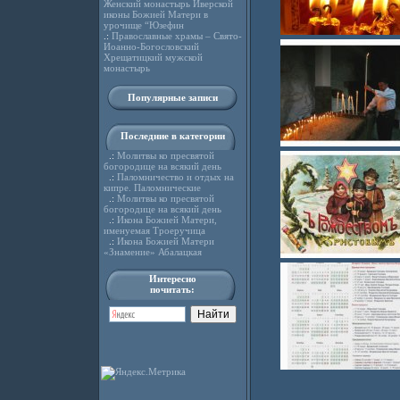
Женский монастырь Иверской
иконы Божией Матери в
урочище “Юзефин
.:
Православные храмы – Свято-
Иоанно-Богословский
Хрещатицкий мужской
монастырь
Популярные записи
Последние в категории
.:
Молитвы ко пресвятой
богородице на всякий день
.:
Паломничество и отдых на
кипре. Паломнические
.:
Молитвы ко пресвятой
богородице на всякий день
.:
Икона Божией Матери,
именуемая Троеручица
.:
Икона Божией Матери
«Знамение» Абалацкая
Интересно
почитать: