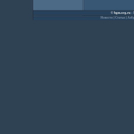
©
bgm.org.ru
- 
Новости
|
Статьи
|
Азбу