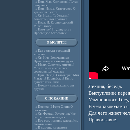
.:
Прп. Мак. Оптинский Путем
смирения
.:
Прп. Никод. Святогорец О
хранении чувств
.:
Св. Иоанн Тобольский
Божественный промысл
.:
Прав. И. Кронштадтский
Живой колос
.:
Прот-рей Н. Депутатов
Простецкое Богословие
О МОЛИТВЕ
.:
Как учиться домашней
молитве
.:
Св. Игн. Брянчанинов
Правильное состояние духа
.:
Митр. Сурожск. Антоний
Может ли еще молиться
современный человек
.:
Прп. Никод. Святогорец Мит.
Макарий Коринфский Книга
душеполезнейшая
.:
Почему нельзя желать зла
Лекция, беседа.
другим
Выступление перед
О ПОКАЯНИИ
Ульяновского Госу
В чем заключается
.:
Препод. Ефрем Сирин О
покаянии
Для чего живет че
.:
Св. Феофан Затворник Что
потреб. покаявшемуся
Православие.
.:
Кто есть истинно кающийся.
Размышления
.:
В помощь кающимся