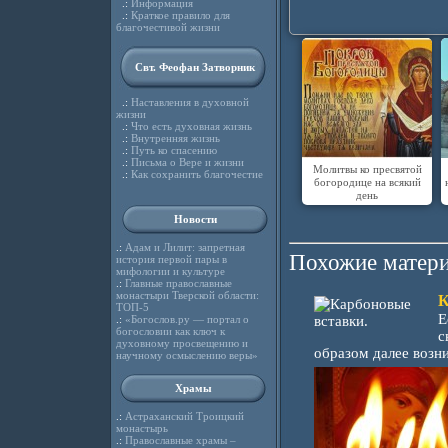
.:
Информация
.:
Краткое правило для
благочестивой жизни
Свт. Феофан Затворник
.:
Наставления в духовной
жизни
.:
Что есть духовная жизнь
.:
Внутренняя жизнь
.:
Путь ко спасению
.:
Письма о Вере и жизни
Молитвы ко пресвятой
.:
Как сохранить благочестие
богородице на всякий
день
Новости
.:
Адам и Лилит: запретная
Похожие матери
история первой пары в
мифологии и культуре
.:
Главные православные
монастыри Тверской области:
К
ТОП-5
Е
.:
«Богослов.ру — портал о
богословии как ключ к
с
духовному просвещению и
образом далее возни
научному осмыслению веры»
Храмы
.:
Астраханский Троицкий
монастырь
.:
Православные храмы –